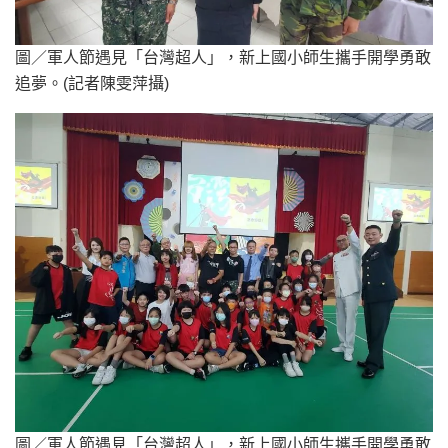
圖／軍人節遇見「台灣超人」，新上國小師生攜手開學勇敢
追夢。(記者陳雯萍攝)
圖／軍人節遇見「台灣超人」，新上國小師生攜手開學勇敢