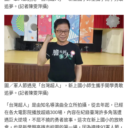
追夢。(記者陳雯萍攝)
圖／軍人節遇見「台灣超人」，新上國小師生攜手開學勇敢
追夢。(記者陳雯萍攝)
「台灣超人」是由知名導演曲全立所拍攝，從去年起，已經
在各大電影院播放超過300場，內容在紀錄臺灣許多角落遭
遇巨大逆境，不屈不撓的勇者故事。這次在新上國小的放映
會，也是新學期高雄市校園的第一場，因為適逢93軍人節，