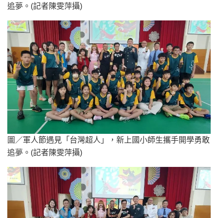
追夢。(記者陳雯萍攝)
圖／軍人節遇見「台灣超人」，新上國小師生攜手開學勇敢
追夢。(記者陳雯萍攝)