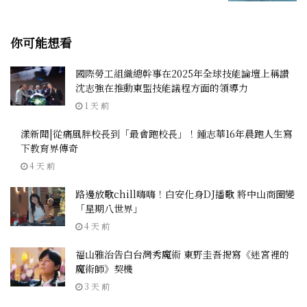
你可能想看
國際勞工組織總幹事在2025年全球技能論壇上稱讚
沈志強在推動東盟技能議程方面的領導力
1 天 前
漾新聞|從痛風胖校長到「最會跑校長」！鍾志華16年晨跑人生寫
下教育界傳奇
4 天 前
路邊放歌chill嗨嗨！白安化身DJ播歌 將中山商圈變
「星期八世界」
4 天 前
福山雅治告白台灣秀魔術 東野圭吾揭寫《迷宮裡的
魔術師》契機
3 天 前