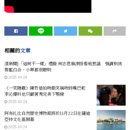
相關的
文章
漾新聞|「這柯不一樣」遭酸 柯志恩旗津掛看板惹議 強調別挑
撥藍白合，小草都很聰明
2025-10-24
《一笑隨歌》陳哲遠拍吻戲笑稱吻到嘴巴乾
李沁爆料他只顧著秀完美下顎線
2025-10-24
阿布扎比自然歷史博物館將於11月22日在薩迪
亞特文化區開幕
2025-10-24