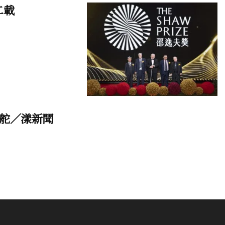
二載
舵／漾新聞