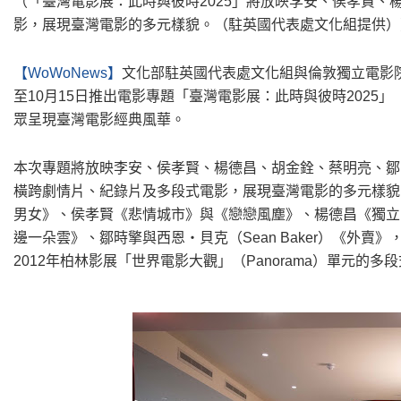
（「臺灣電影展：此時與彼時2025」將放映李安、侯孝賢
影，展現臺灣電影的多元樣貌。（駐英國代表處文化組提供）
【WoWoNews】
文化部駐英國代表處文化組與倫敦獨立電影院「花園
至10月15日推出電影專題「臺灣電影展：此時與彼時2025」（Taiwan
眾呈現臺灣電影經典風華。
本次專題將放映李安、侯孝賢、楊德昌、胡金銓、蔡明亮、鄒
橫跨劇情片、紀錄片及多段式電影，展現臺灣電影的多元樣貌
男女》、侯孝賢《悲情城市》與《戀戀風塵》、楊德昌《獨立
邊一朵雲》、鄒時擎與西恩‧貝克（Sean Baker）《外
2012年柏林影展「世界電影大觀」（Panorama）單元的多段