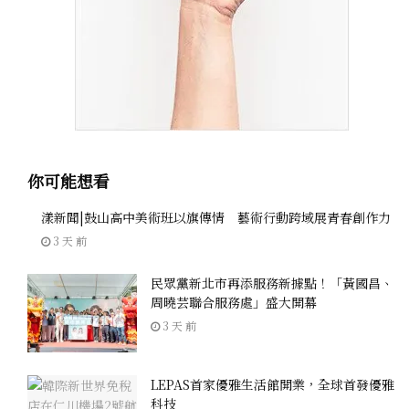
你可能想看
漾新聞|鼓山高中美術班以旗傳情 藝術行動跨域展青春創作力
3 天 前
民眾黨新北市再添服務新據點！「黃國昌、
周曉芸聯合服務處」盛大開幕
3 天 前
LEPAS首家優雅生活館開業，全球首發優雅
科技