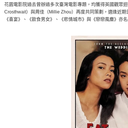
花園電影院過去曾辦過多次臺灣電影專題，均獲得英國觀眾迴響
Crosthwait）與周佳（Millie Zhou）再度共同策
《喜宴》、《飲食男女》、《悲情城市》與《戀戀風塵》亦名