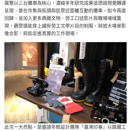
展覽以三台攤車為核心，濃縮多年研究成果並透過視覺轉譯
呈現，曾在市集與街頭與民眾近距離互動的攤車，如今再度
回歸，並加入更多典藏文物、勞工口述影片與職場場域重
現，觀眾還能穿上繡有勞工文學片段的制服，與放大場景影
像合影，宛如走進真實的工作現場。
此次一大亮點，是邀請年輕設計團隊「臺灣印事」以館藏工