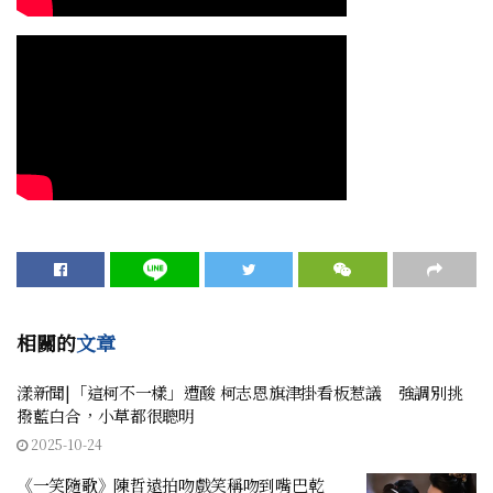
相關的
文章
漾新聞|「這柯不一樣」遭酸 柯志恩旗津掛看板惹議 強調別挑
撥藍白合，小草都很聰明
2025-10-24
《一笑隨歌》陳哲遠拍吻戲笑稱吻到嘴巴乾