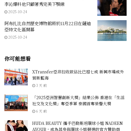
李沁爆料他只顧著秀完美下顎線
2025-10-24
阿布扎比自然歷史博物館將於11月22日在薩迪
亞特文化區開幕
2025-10-24
你可能想看
XTransfer亞非拉收款佔比已超七成 新興市場成外
貿新藍海
3 天 前
「2025亞洲智慧創新大獎」結果公佈 香港在「生活
社交及文化獎」奪亞季軍 泰國首奪榮譽大獎
6 天 前
HUDA BEAUTY 攜手巴勒斯坦環球小姐 NADEEN
AYOUB，成為其參與環球小姐競選的官方贊助商