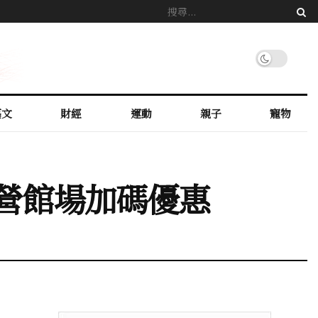
藝文
財經
運動
親子
寵物
民營館場加碼優惠