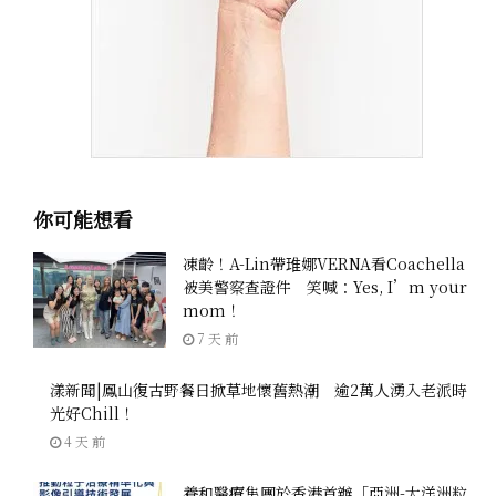
你可能想看
凍齡！A-Lin帶琟娜VERNA看Coachella
被美警察查證件 笑喊：Yes, I’m your
mom！
7 天 前
漾新聞|鳳山復古野餐日掀草地懷舊熱潮 逾2萬人湧入老派時
光好Chill！
4 天 前
養和醫療集團於香港首辦「亞洲-大洋洲粒