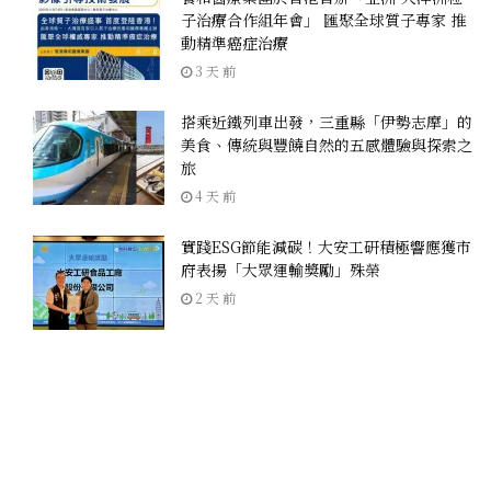
子治療合作組年會」 匯聚全球質子專家 推
動精準癌症治療
3 天 前
搭乘近鐵列車出發，三重縣「伊勢志摩」的
美食、傳統與豐饒自然的五感體驗與探索之
旅
4 天 前
實踐ESG節能減碳！大安工研積極響應獲市
府表揚「大眾運輸獎勵」殊榮
2 天 前