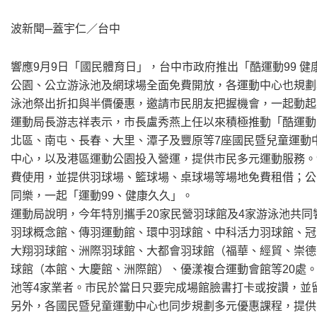
波新聞─蓋宇仁／台中
響應9月9日「國民體育日」，台中市政府推出「酷運動99 
公園、公立游泳池及網球場全面免費開放，各運動中心也規劃
泳池祭出折扣與半價優惠，邀請市民朋友把握機會，一起動起
運動局長游志祥表示，市長盧秀燕上任以來積極推動「酷運動
北區、南屯、長春、大里、潭子及豐原等7座國民暨兒童運動
中心，以及港區運動公園投入營運，提供市民多元運動服務。
費使用，並提供羽球場、籃球場、桌球場等場地免費租借；公
同樂，一起「運動99、健康久久」。
運動局說明，今年特別攜手20家民營羽球館及4家游泳池共同
羽球概念館、傳羽運動館、環中羽球館、中科活力羽球館、冠
大翔羽球館、洲際羽球館、大都會羽球館（福華、經貿、崇德
球館（本館、大慶館、洲際館）、優漾複合運動會館等20處
池等4家業者。市民於當日只要完成場館臉書打卡或按讚，並留
另外，各國民暨兒童運動中心也同步規劃多元優惠課程，提供