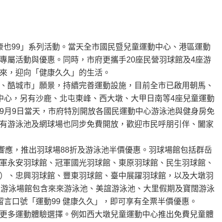
健康也99」系列活動。當天全市國民暨兒童運動中心、港區運動
專屬活動與優惠。同時，市府更攜手20座民營羽球館及4座游
來，迎向「健康久久」的生活。
、酷城市」願景，持續完善運動設施，目前全市已啟用朝馬、
中心，另有沙鹿、北屯東峰、西大墩、大甲日南等4座兒童運動
9月9日當天，市府特別開放各國民運動中心游泳池與健身房免
有游泳池及網球場也同步免費開放，歡迎市民呼朋引伴、闔家
響應，推出羽球場88折及游泳池半價優惠。羽球場館包括群岳
軍永安羽球館、冠軍國光羽球館、東原羽球館、民生羽球館、
）、忠興羽球館、豐東羽球館、臺中展躍羽球館，以及大墩羽
。游泳場館包含來來游泳池、美誼游泳池、大里假期及寶闊游泳
言口號「運動99 健康久久」，即可享有全票半價優惠。
更多運動體驗選擇。例如西大墩兒童運動中心推出免費兒童體