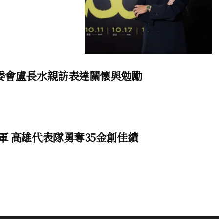
陸委會盧長水親訪表達關懷與勉勵
軍 高雄代表隊勇奪35金創佳績