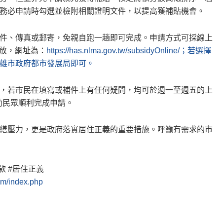
務必申請時勾選並檢附相關證明文件，以提高獲補貼機會。
件、傳真或郵寄，免親自跑一趟即可完成。申請方式可採線上
開放，網址為：
https://has.nlma.gov.tw/subsidyOnline/；若選擇
雄市政府都市發展局即可。
，若市民在填寫或補件上有任何疑問，均可於週一至週五的上
協助民眾順利完成申請。
繕壓力，更是政府落實居住正義的重要措施。呼籲有需求的市
款 #居住正義
om/index.php