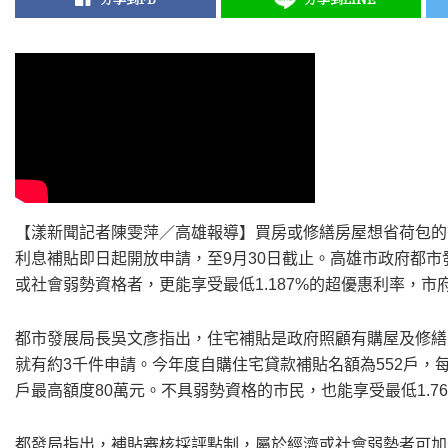
【漾新聞記者陳雯萍／高雄報導】買房或修繕房屋想省荷包的
利息補貼即日起開放申請，至9月30日截止。高雄市政府都
或社會弱勢資格者，更能享受最低1.187%的超優惠利率，市
都市發展局長吳文彥指出，住宅補貼是政府照顧有購屋及修繕
就有約3千件申請。今年度自購住宅貸款補貼名額為552戶，每
戶最高額度80萬元。不具弱勢資格的市民，也能享受最低1.7
都發局指出，補貼審核採評點制，屬於經濟或社會弱勢者可加