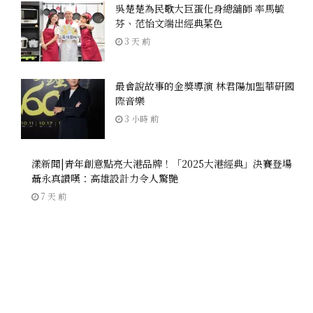
吳楚楚為民歌大巨蛋化身總舖師 率馬毓
芬、范怡文端出經典菜色
3 天 前
最會說故事的金獎導演 林君陽加盟華研國
際音樂
3 小時 前
漾新聞|青年創意點亮大港品牌！「2025大港經典」決賽登場
聶永真讚嘆：高雄設計力令人驚艷
7 天 前