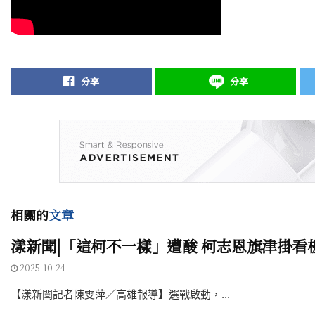
分享
分享
相關的
文章
漾新聞|「這柯不一樣」遭酸 柯志恩旗津掛
2025-10-24
【漾新聞記者陳雯萍／高雄報導】選戰啟動，...