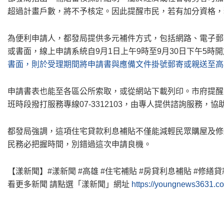
超過計畫戶數，將不予核定。因此提醒市民，若有加分資格，
為便利申請人，都發局提供多元補件方式，包括網路、電子郵
或書面，線上申請系統自9月1日上午9時至9月30日下午5時
書面，則於受理期間將申請書與應備文件掛號郵寄或親送至高
申請書表也能至各區公所索取，或從網站下載列印。市府提醒
班時段撥打服務專線07-3312103，由專人提供諮詢服務，
都發局強調，這項住宅貸款利息補貼不僅能減輕民眾購屋及修
民務必把握時間，別錯過這次申請良機。
【漾新聞】#漾新聞 #高雄 #住宅補貼 #房貸利息補貼 #修繕貸
看更多新聞 請點選「漾新聞」網址
https://youngnews3631.c