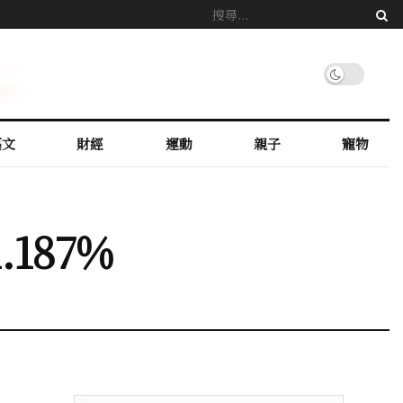
藝文
財經
運動
親子
寵物
187%