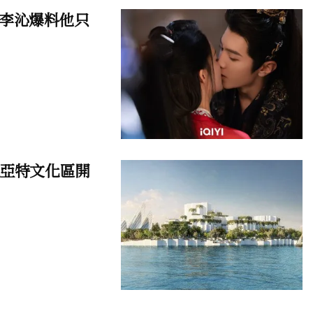
李沁爆料他只
迪亞特文化區開