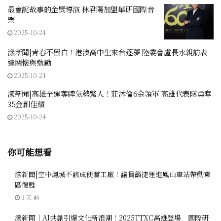
最會說故事的金獎導演 林君陽加盟華研國際音
樂
2025-10-24
漾新聞|青春不留白！港澳高中生來台逐夢 陸委會盧長水親訪表
達關懷與勉勵
2025-10-24
漾新聞|高雄全運奪牌氣勢驚人！莊沐倫6金領軍 高雄代表隊勇奪
35金創佳績
2025-10-24
你可能想看
漾新聞|空中鳳城不該成便當工廠！議員籲捷運進鳳山車站帶動東
區復甦
3 天 前
漾新聞｜AI共創引爆文化新浪潮！2025TTXC高雄登場 國際研