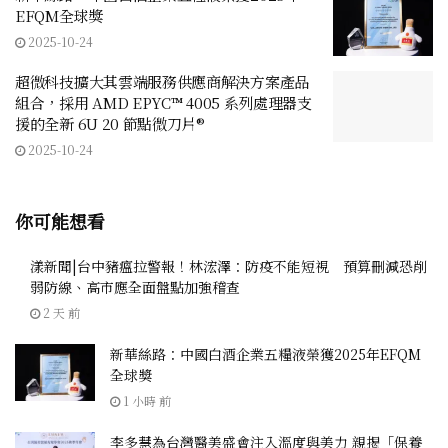
EFQM全球獎
2025-10-24
超微科技擴大其雲端服務供應商解決方案產品
組合，採用 AMD EPYC™ 4005 系列處理器支
援的全新 6U 20 節點微刀片®
2025-10-24
你可能想看
漾新聞|台中豬瘟拉警報！林浤澤：防疫不能短視 預算刪減恐削
弱防線、高市應全面盤點加強稽查
2 天 前
新華絲路：中國白酒企業五糧液榮獲2025年EFQM
全球獎
1 小時 前
李多慧為台灣醫美盛會注入溫度與美力 親揭「保養