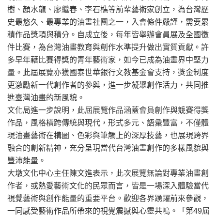
樹、顏水龍、廖繼春、李石樵等前輩藝術家創立，為台灣歷
史最悠久、最專業的油畫社團之一，入會條件嚴謹，需要累
積作品獎項與積分。自成立後，每年皆舉辦會員展及全國徵
件比賽，為台灣油畫教育與創作水準提升做出實質貢獻。許
多早年藉比賽得獎的青年藝術家，如今已成為油畫界中堅力
量。此屆展覽亦獲國泰世華銀行文教基金會支持，獎金制度
更激勵新一代創作者的參與，進一步凝聚創作活力，共同推
進臺灣油畫的新風貌。
文化局進一步說明，此屆展覽作品涵蓋會員創作與競賽得獎
作品，風格橫跨傳統與現代，形式多元、語彙豐富，不僅體
現油畫藝術在構圖、色彩與筆觸上的深厚技藝，也展現跨界
融合的創新精神，充分呈現當代台灣油畫創作的多樣風貌與
豐沛能量。
大墩文化中心主任陳文進表示，此次展覽無論對專業油畫創
作者，或熱愛藝術文化的民眾而言，皆是一場深入體驗當代
視覺藝術與創作能量的重要平台。歡迎各界踴躍前來參觀，
一同感受藝術作品所帶來的視覺震撼與心靈共鳴。「第49屆