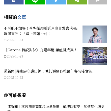
相關的
文章
不可能不加場！李聖傑親拍影片宣告驚喜 秒殺
瞬間直呼：「這下非露不可！」
2025-10-23
《Garena 傳說對決》九週年慶 讓虛擬成真！
2025-10-23
漾新聞|從廚房守護防線！陳其邁關心校園午餐防疫實況
2025-10-23
你可能想看
漾新聞｜林智鴻憂高雄垃圾量暴增 籲增回收率、加速焚化爐更