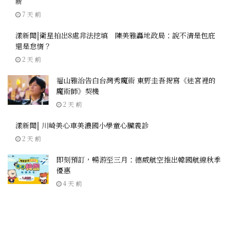
新
7 天 前
漾新聞|衛星拍出8處非法挖填 陳美雅轟地政局：說不清是包庇
還是怠惰？
2 天 前
福山雅治告白台灣秀魔術 東野圭吾揭寫《迷宮裡的
魔術師》契機
2 天 前
漾新聞| 川崎美心車美濃國小學童心臟義診
2 天 前
即刻預訂，暢游至三月：德威航空推出韓國航線秋季
優惠
4 天 前