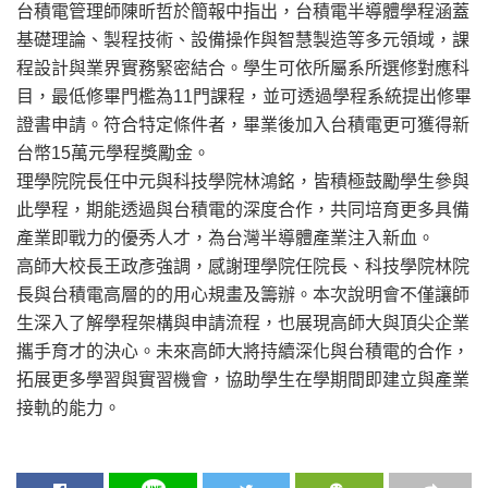
台積電管理師陳昕哲於簡報中指出，台積電半導體學程涵蓋
基礎理論、製程技術、設備操作與智慧製造等多元領域，課
程設計與業界實務緊密結合。學生可依所屬系所選修對應科
目，最低修畢門檻為11門課程，並可透過學程系統提出修畢
證書申請。符合特定條件者，畢業後加入台積電更可獲得新
台幣15萬元學程獎勵金。
理學院院長任中元與科技學院林鴻銘，皆積極鼓勵學生參與
此學程，期能透過與台積電的深度合作，共同培育更多具備
產業即戰力的優秀人才，為台灣半導體產業注入新血。
高師大校長王政彥強調，感謝理學院任院長、科技學院林院
長與台積電高層的的用心規畫及籌辦。本次說明會不僅讓師
生深入了解學程架構與申請流程，也展現高師大與頂尖企業
攜手育才的決心。未來高師大將持續深化與台積電的合作，
拓展更多學習與實習機會，協助學生在學期間即建立與產業
接軌的能力。