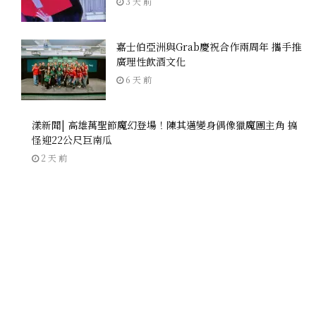
3 天 前
嘉士伯亞洲與Grab慶祝合作兩周年 攜手推
廣理性飲酒文化
6 天 前
漾新聞| 高雄萬聖節魔幻登場！陳其邁變身偶像獵魔團主角 搞
怪迎22公尺巨南瓜
2 天 前