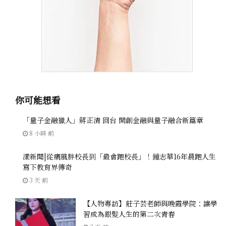
你可能想看
「量子金融獵人」蔣正清 回台 開創金融與量子融合新篇章
8 小時 前
漾新聞|從痛風胖校長到「最會跑校長」！鍾志華16年晨跑人生
寫下教育界傳奇
3 天 前
【人物專訪】莊子芸老師與晚霞學院：讓學
習成為銀髮人生的第二次青春