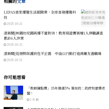
相關的
文章
LEPAS首家優雅生活館開業，全球首發優雅科
技
2025-10-21
漾新聞|林園幼兒園再爆不當對待！教育局證實新增1人停職調查
累計6人涉案
2025-10-21
漾新聞|從揭弊保護到性平正義 中油以行動打造清廉友善職場
2025-10-21
你可能想看
「教師鐘點費」35年僅漲5% 葛如鈞：政府別當慣老
闆！
1 天 前