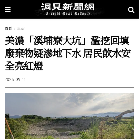
首頁
生活
美濃「溪埔寮大坑」濫挖回填
廢棄物疑滲地下水 居民飲水安
全亮紅燈
2025-09-11