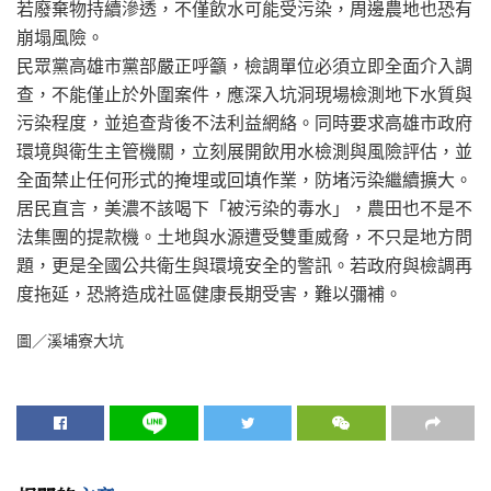
若廢棄物持續滲透，不僅飲水可能受污染，周邊農地也恐有
崩塌風險。
民眾黨高雄市黨部嚴正呼籲，檢調單位必須立即全面介入調
查，不能僅止於外圍案件，應深入坑洞現場檢測地下水質與
污染程度，並追查背後不法利益網絡。同時要求高雄市政府
環境與衛生主管機關，立刻展開飲用水檢測與風險評估，並
全面禁止任何形式的掩埋或回填作業，防堵污染繼續擴大。
居民直言，美濃不該喝下「被污染的毒水」，農田也不是不
法集團的提款機。土地與水源遭受雙重威脅，不只是地方問
題，更是全國公共衛生與環境安全的警訊。若政府與檢調再
度拖延，恐將造成社區健康長期受害，難以彌補。
圖／溪埔寮大坑