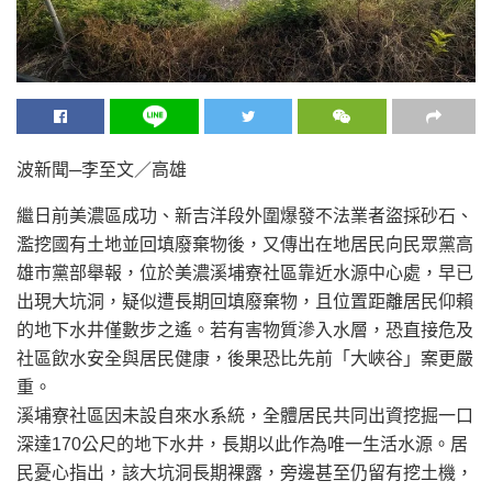
波新聞─李至文／高雄
繼日前美濃區成功、新吉洋段外圍爆發不法業者盜採砂石、
濫挖國有土地並回填廢棄物後，又傳出在地居民向民眾黨高
雄市黨部舉報，位於美濃溪埔寮社區靠近水源中心處，早已
出現大坑洞，疑似遭長期回填廢棄物，且位置距離居民仰賴
的地下水井僅數步之遙。若有害物質滲入水層，恐直接危及
社區飲水安全與居民健康，後果恐比先前「大峽谷」案更嚴
重。
溪埔寮社區因未設自來水系統，全體居民共同出資挖掘一口
深達170公尺的地下水井，長期以此作為唯一生活水源。居
民憂心指出，該大坑洞長期裸露，旁邊甚至仍留有挖土機，