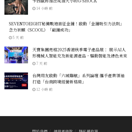
卡西歐將推出戒指大小的G-SHOCK
14 小時 前
SEVENTOEIGHT秘備戰袍首征金鐘！啟動「金鐘吸引力法則」
念力祈願《SCOOL》「敲鐘成功」
5 天 前
天寶集團亮相2025香港秋季電子產品展： 展示AI人
形機械人智能充及新能源產品，驅動智能及綠色未來
7 天 前
台灣用友啟動「六城聯航」系列論壇 攜手產業領袖
打造「台商跨境經營新格局」
12 小時 前
關於我們
使用者條款
隱私權政策