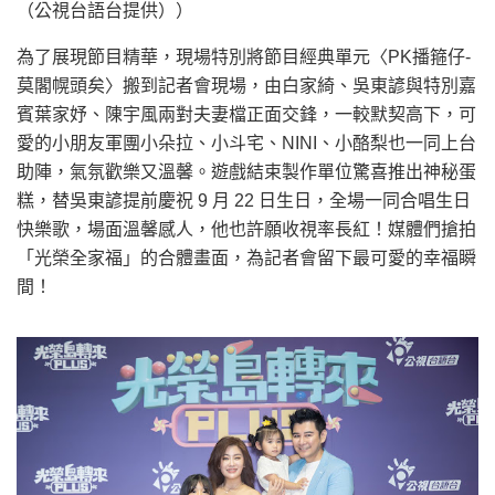
（公視台語台提供））
為了展現節目精華，現場特別將節目經典單元〈PK播箍仔-
莫閣幌頭矣〉搬到記者會現場，由白家綺、吳東諺與特別嘉
賓葉家妤、陳宇風兩對夫妻檔正面交鋒，一較默契高下，可
愛的小朋友軍團小朵拉、小斗宅、NINI、小酪梨也一同上台
助陣，氣氛歡樂又溫馨。遊戲結束製作單位驚喜推出神秘蛋
糕，替吳東諺提前慶祝 9 月 22 日生日，全場一同合唱生日
快樂歌，場面溫馨感人，他也許願收視率長紅！媒體們搶拍
「光榮全家福」的合體畫面，為記者會留下最可愛的幸福瞬
間！