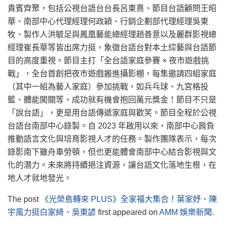
貴賓齊聚，包括公視台語台台長呂東熹、節目台語顧問王昭
華、南部中心代理經理何政穎、行銷企劃部代理經理吳東
牧、製作人洪毓足與鳳凰藝能總經理趙善意以及麗群影視總
經理崔長華等皆出席力挺，象徵台語台對本土綜藝與台語節
目的高度重視。節目主打「全台語家庭參賽 × 夜市遊戲挑
戰」，全台首創把夜市遊戲搬進攝影棚，每集邀請四組家庭
（其中一組為藝人家庭）參加挑戰，如兵乓球、九宮格投
籃、體能闖關等，成功就有機會抱回萬元獎金！節目不只是
「說台語」，更是用台語傳遞家庭與歡笑。節目全程於公視
台語台南部中心錄製。自 2023 年啟用以來，南部中心肩負
推動語言文化與培育影視人才的任務。製作團隊表示，每次
錄影南下雖舟車勞頓，但也更能體會南部中心結合影視與文
化的潛力。未來將持續挹注資源，讓台語文化落地生根，在
地人才就地發光。
The post
《光榮島轉來 PLUS》全家福大集合！葉家妤、陳
宇風力挺白家綺、吳東諺
first appeared on
AMM 娛樂新聞
.