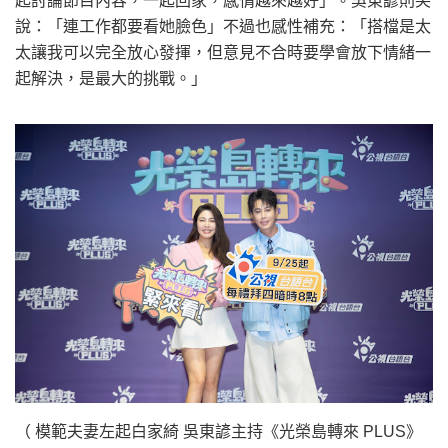
起討論節目內容，一起回家，感情越來越好」。吳東諺則笑
說：「連工作都要看她臉色」不過也感性補充：「搭檔是太
太讓我可以完全放心發揮，但意見不合時要學會放下情緒一
起解決，是最大的挑戰。」
（ 模範夫妻左起白家綺 吳東諺主持《光榮島轉來 PLUS》