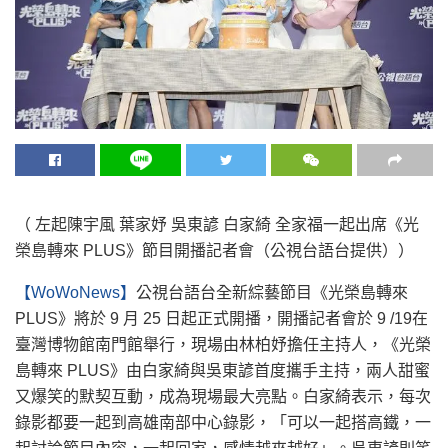
（ 左起陳宇風 葉家妤 吳東諺 白家綺 全家福一起出席《光
榮島轉來 PLUS》節目開播記者會（公視台語台提供））
【WoWoNews】
公視台語台全新綜藝節目《光榮島轉來
PLUS》將於 9 月 25 日起正式開播，開播記者會於 9 /19在
臺灣博物館南門館舉行，現場由林柏妤擔任主持人，《光榮
島轉來 PLUS》由白家綺與吳東諺首度攜手主持，兩人甜蜜
又爆笑的默契互動，成為現場最大亮點。白家綺表示，每次
錄影都要一起到高雄南部中心錄影，「可以一起搭高鐵，一