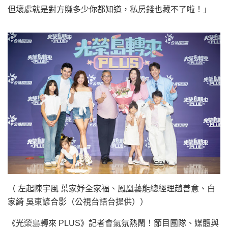
但壞處就是對方賺多少你都知道，私房錢也藏不了啦！」
（ 左起陳宇風 葉家妤全家福、鳳凰藝能總經理趙善意、白
家綺 吳東諺合影（公視台語台提供））
《光榮島轉來 PLUS》記者會氣氛熱鬧！節目團隊、媒體與