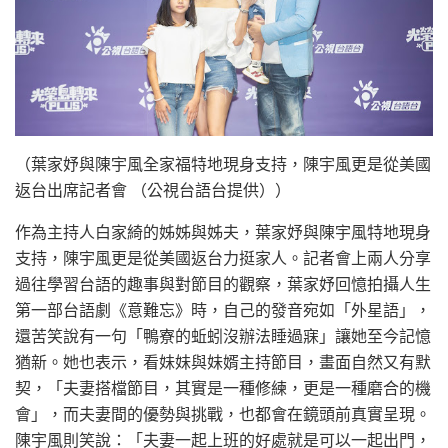
（葉家妤與陳宇風全家福特地現身支持，陳宇風更是從美國
返台出席記者會 （公視台語台提供））
作為主持人白家綺的姊姊與姊夫，葉家妤與陳宇風特地現身
支持，陳宇風更是從美國返台力挺家人。記者會上兩人分享
過往學習台語的趣事與對節目的觀察，葉家妤回憶拍攝人生
第一部台語劇《意難忘》時，自己的發音宛如「外星語」，
還苦笑說有一句「鴨寮的蚯蚓沒辦法睡過寐」讓她至今記憶
猶新。她也表示，看妹妹與妹婿主持節目，畫面自然又有默
契，「夫妻搭檔節目，其實是一種修練，更是一種磨合的機
會」，而夫妻間的優勢與挑戰，也都會在鏡頭前真實呈現。
陳宇風則笑說：「夫妻一起上班的好處就是可以一起出門，