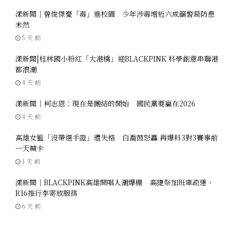
漾新聞｜曾俊傑憂「毒」進校園 少年涉毒增近六成籲警局防患
未然
5 天 前
漾新聞|桂林國小粉紅「大港橋」迎BLACKPINK 科學創意串聯港
都浪潮
4 天 前
漾新聞｜柯志恩：現在是團結的開始 國民黨要贏在2026
4 天 前
高雄女籃「沒帶選手證」遭失格 白喬茵怒轟 再爆料3對3賽事前
一天喊卡
1 天 前
漾新聞｜BLACKPINK高雄開唱人潮爆棚 高捷祭加班車疏運、
R16推行李寄放服務
6 天 前