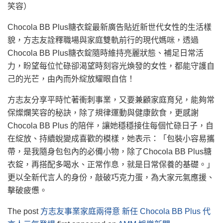
笑容）
Chocola BB Plus糖衣錠最新廣告貼近新世代女性的生活樣
貌，方志友詮釋職場與家庭雙軌前行的現代媽咪，透過
Chocola BB Plus糖衣錠隨時維持亮麗狀態、補足日常活
力，盼望每位忙碌卻渴望時刻容光煥發的女性，都能守護自
己的光芒，由內而外綻放耀眼自信！
方志友分享平時忙著衝刺事業，又要兼顧家庭育兒，能夠常
保燦爛笑容的秘訣，除了規律運動與健康飲食，更感謝
Chocola BB Plus 的陪伴，讓她穩穩接住每個忙碌日子，自
在綻放、持續蛻變成喜歡的模樣，她表示：「包裝小容易攜
帶，是我隨身包包內的必備小物，除了Chocola BB Plus糖
衣錠，再搭配多喝水、正常作息，就是日常保養的基礎。」
更以全新代言人的身份，敲破巧克力蛋，為大家元氣應援、
擊破疲憊。
The post
方志友事業家庭兩得意 新任 Chocola BB Plus 代