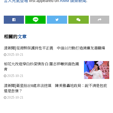
言人元氣登場
first appeared on
AMM 娛樂新聞
.
相關的
文章
漾新聞|從揭弊保護到性平正義 中油以行動打造清廉友善職場
2025-10-21
如花大改造穿白紗深情告白 羅志祥嚇到面色鐵
青
2025-10-21
漾新聞|衛星拍出8處非法挖填 陳美雅轟地政局：說不清是包庇
還是怠惰？
2025-10-21