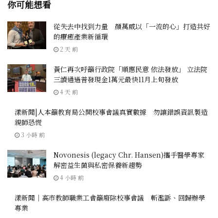
你可能想看
從失去中找到力量 顏萬威以「一流的心」打造共好
的療癒產業新循環
2 天 前
黃仁再次呼籲行政院「順應民意 依法發放」 立法院
三讀通過普發現金1萬元最快11月上旬發放
4 天 前
漾新聞|人本籲教育局公開校事會議真實數據 勿讓錯誤資訊製造
親師恐慌
3 小時 前
Novonesis (legacy Chr. Hansen)攜手醫學專家
解密益生菌與私密保養新趨勢
4 小時 前
漾新聞｜高市教師職業工會籲廢除校事會議 斬濫訴、回歸辦學
專業