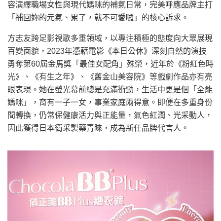
容演繹職場女性與現代媽咪的補氣日常，完美呼應品牌主打
「補回妳的元氣、累了，就不可愛囉」的核心訴求。
方志友跨足影視歌多重領域，以專注積極的態度向大眾展現
百變面貌，2023年憑藉電影《本日公休》深刻自然的演技
勇奪第60屆金馬獎「最佳女配角」殊榮，近年於《粉紅色時
光》、《有生之年》、《舊金山美容院》等戲劇作品亦有亮
眼表現。她在螢光幕前總是充滿衝勁，生活中更是個「全能
媽咪」，育有一子一女，事業家庭兩得意。即便在多重身份
間轉換，仍常保健康活力與正能量，氣色紅潤、光采動人，
因此獲得日本衛采製藥青睞，成為新任品牌代言人。