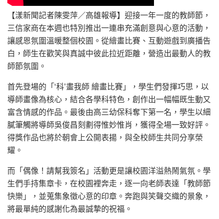
【漾新聞記者陳雯萍／高雄報導】迎接一年一度的教師節，
三信家商在本週也特別推出一連串充滿創意與心意的活動，
讓感恩氛圍溫暖整個校園。從繪畫比賽、互動遊戲到廣播告
白，師生在歡笑與真誠中彼此拉近距離，營造出最動人的教
師節氛圍。
首先登場的「‘科’畫我師 繪畫比賽」，學生們發揮巧思，以
導師畫像為核心，結合各學科特色，創作出一幅幅既生動又
富含情感的作品。最後由高三幼保科奪下第一名，學生以細
膩筆觸將導師吳俊昌刻劃得惟妙惟肖，獲得全場一致好評。
得獎作品也將於朝會上公開表揚，與全校師生共同分享榮
耀。
而「偶像！請幫我簽名」活動更是讓校園洋溢熱鬧氣氛。學
生們手持集章卡，在校園裡奔走，逐一向老師表達「教師節
快樂」，並蒐集象徵心意的印章。奔跑與笑聲交織的景象，
將最單純的感謝化為最誠摯的祝福。