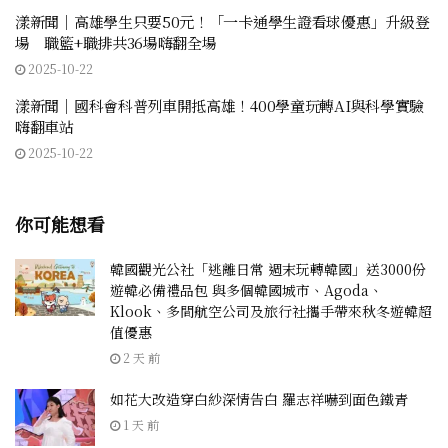
漾新聞｜高雄學生只要50元！「一卡通學生證看球優惠」升級登
場 職籃+職排共36場嗨翻全場
2025-10-22
漾新聞｜國科會科普列車開抵高雄！400學童玩轉AI與科學實驗
嗨翻車站
2025-10-22
你可能想看
韓國觀光公社「逃離日常 週末玩轉韓國」送3000份
遊韓必備禮品包 與多個韓國城市、Agoda、
Klook、多間航空公司及旅行社攜手帶來秋冬遊韓超
值優惠
2 天 前
如花大改造穿白紗深情告白 羅志祥嚇到面色鐵青
1 天 前