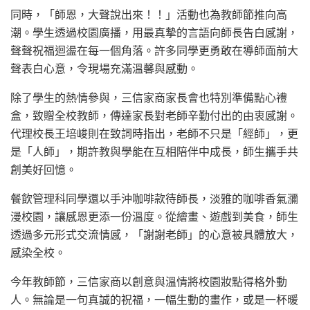
同時，「師恩，大聲說出來！！」活動也為教師節推向高
潮。學生透過校園廣播，用最真摯的言語向師長告白感謝，
聲聲祝福迴盪在每一個角落。許多同學更勇敢在導師面前大
聲表白心意，令現場充滿溫馨與感動。
除了學生的熱情參與，三信家商家長會也特別準備點心禮
盒，致贈全校教師，傳達家長對老師辛勤付出的由衷感謝。
代理校長王培峻則在致詞時指出，老師不只是「經師」，更
是「人師」，期許教與學能在互相陪伴中成長，師生攜手共
創美好回憶。
餐飲管理科同學還以手沖咖啡款待師長，淡雅的咖啡香氣瀰
漫校園，讓感恩更添一份溫度。從繪畫、遊戲到美食，師生
透過多元形式交流情感，「謝謝老師」的心意被具體放大，
感染全校。
今年教師節，三信家商以創意與溫情將校園妝點得格外動
人。無論是一句真誠的祝福，一幅生動的畫作，或是一杯暖