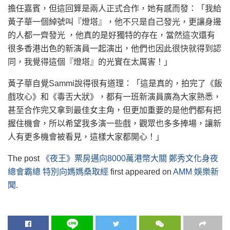
擔任嘉賓，但這回算是兩人正式合作，她有感而發：「我給
黃子華一個綽號叫『燈塔』，他不只是自己發光，更讓身邊
的人都一齊發光 ，他真的是好獨特的存在，當然這次還有
很多香港出色的新演員一起演出，他們也因此很快就得到認
同，我覺得這個『燈塔』的光實在太厲害！」
黃子華自覺Sammi說得很有道理：「這是真的，拍完了《飯
戲攻心》和《毒舌大狀》，都有一班新演員廣為大家熟悉，
甚至合作完又拿到最佳女主角，但更加重要的是他們都有把
握住機會，所以希望我多演一些戲，觀眾也多多捧場，讓新
人有更多機會被看見，這樣大家都開心！」
The post
《夜王》票房邁向8000萬港幣大關 鄭秀文化身夜
總會霸總 特別向媽媽桑取經
first appeared on
AMM 娛樂新
聞
.