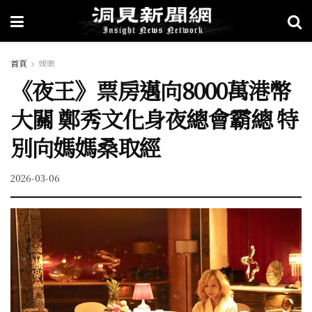
首頁
娛樂
《夜王》票房邁向8000萬港幣
大關 鄭秀文化身夜總會霸總 特
別向媽媽桑取經
2026-03-06