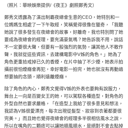
（照片：華映娛樂提供/《夜王》劇照鄭秀文）
鄭秀文透露為了演出制霸夜總會生意的CEO，她特別和一
位媽媽生相處了一下午取經，笑稱覺得很像在獵奇，「我聽
她說了很多發生在夜總會的故事，好離奇，我也特別問了她
要成為夜總會的經理，要充滿豪氣嗎？她告訴我不用，說話
不一定要很大聲，但要有一股強烈的氣勢，讓其他人不敢作
聲，我就從這些資訊，去建構電影中V姊的角色。」她為了
角色更重拾戒掉已久的香煙，在片中抽了不少煙，她表示拍
攝前很怕煙癮會再犯，幸好電影一拍完，她也就沒有再動過
想要抽的念頭，順利遠離煙癮。
除了角色的內心，鄭秀文覺得V姊的外表也要夠有說服力，
舞台上一向是百變女王的她，可以駕馭各種造型，對角色的
外型自然也要求嚴格，「在造型上我給了很多意見和想法，
我認為V姊很愛漂亮，每次出現從髮型、妝容到衣著都要很
完美。」而且她也覺得夜總會的經理多半很相信風水之說，
所以在嘴角的二顆痣可以讓她順風順水，是絕對不會去點掉