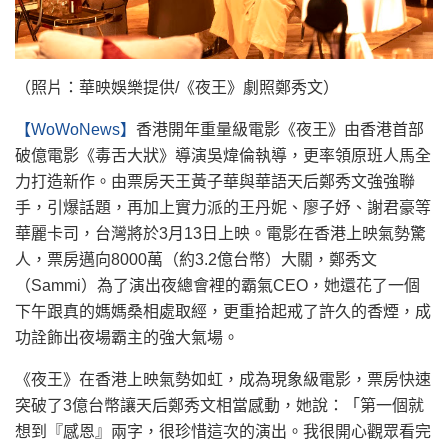
（照片：華映娛樂提供/《夜王》劇照鄭秀文）
【WoWoNews】
香港開年重量級電影《夜王》由香港首部
破億電影《毒舌大狀》導演吳煒倫執導，更率領原班人馬全
力打造新作。由票房天王黃子華與華語天后鄭秀文強強聯
手，引爆話題，再加上實力派的王丹妮、廖子妤、謝君豪等
華麗卡司，台灣將於3月13日上映。電影在香港上映氣勢驚
人，票房邁向8000萬（約3.2億台幣）大關，鄭秀文
（Sammi）為了演出夜總會裡的霸氣CEO，她還花了一個
下午跟真的媽媽桑相處取經，更重拾起戒了許久的香煙，成
功詮飾出夜場霸主的強大氣場。
《夜王》在香港上映氣勢如虹，成為現象級電影，票房快速
突破了3億台幣讓天后鄭秀文相當感動，她說：「第一個就
想到『感恩』兩字，很珍惜這次的演出。我很開心觀眾看完