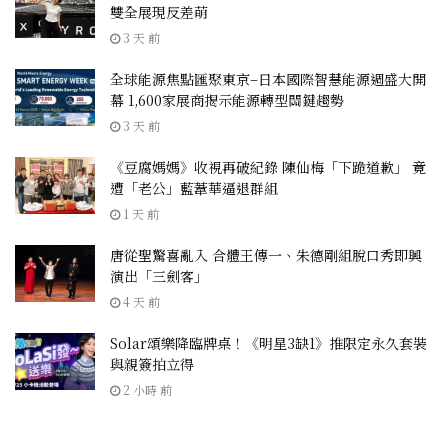
雙全展現反差萌
3 天 前
全球能源焦點匯聚東京–日本國際智慧能源週盛大開
幕 1,600家展商揭示能源轉型關鍵趨勢
3 天 前
《豆腐媽媽》收視再破紀錄 陳仙梅「下跪道歉」 竟
遭「老公」藍葦華逼退群組
1 天 前
唐從聖驚喜亂入 合體王傳一、朱德剛組脫口秀即興
演出「三劍客」
4 天 前
Solar頌樂降臨牌桌！《明星3缺1》推限定永久套裝
與親簽拍立得
2 小時 前