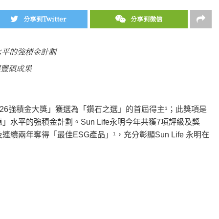
分享到Twitter
分享到微信
水平的強積金計劃
展豐碩成果
級「2026強積金大獎」獲選為「鑽石之選」的首屆得主
；此獎項是
1
」水平的強積金計劃。Sun Life永明今年共獲7項評級及獎
及連續兩年奪得「最佳ESG產品」
，充分彰顯Sun Life 永明在
1