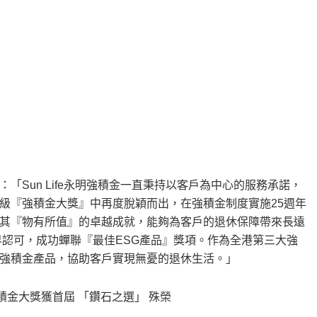
：「Sun Life永明強積金一直秉持以客戶為中心的服務承諾，
級『強積金大獎』中再度脫穎而出，在強積金制度實施25週年
其『物有所值』的卓越成就，能夠為客戶的退休保障帶來長遠
界認可，成功蟬聯『最佳ESG產品』獎項。作為全港第三大強
的強積金產品，協助客戶實現無憂的退休生活。」
6 強積金大獎獲首屆 「鑽石之選」 殊榮