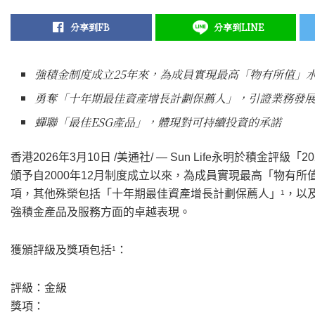
分享到FB
分享到LINE
強積金制度成立
25
年來，為成員實現最高「物有所值」
勇奪「十年期最佳資產增長計劃保薦人」，引證業務發
蟬聯「最佳
ESG
產品」，體現對可持續投資的承諾
香港
2026年3月10日
/美通社/ — Sun Life永明於積金評
頒予自2000年12月制度成立以來，為成員實現最高「物有所值
項，其他殊榮包括「十年期最佳資產增長計劃保薦人」
，以
1
強積金產品及服務方面的卓越表現。
獲頒評級及獎項包括
：
1
評級：金級
獎項：