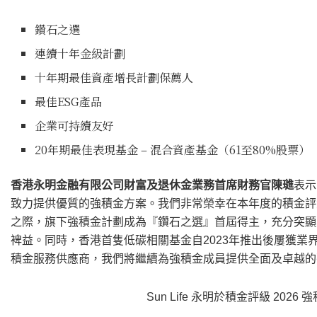
鑽石之選
連續十年金級計劃
十年期最佳資產增長計劃保薦人
最佳ESG產品
企業可持續友好
20年期最佳表現基金 – 混合資產基金（61至80%股票）
香港永明金融有限公司財富及退休金業務首席財務官
陳璡
表示
致力提供優質的強積金方案。我們非常榮幸在本年度的積金評
之際，旗下強積金計劃成為『鑽石之選』首屆得主，充分突顯
裨益。同時，香港首隻低碳相關基金自2023年推出後屢獲業
積金服務供應商，我們將繼續為強積金成員提供全面及卓越
Sun Life 永明於積金評級 202