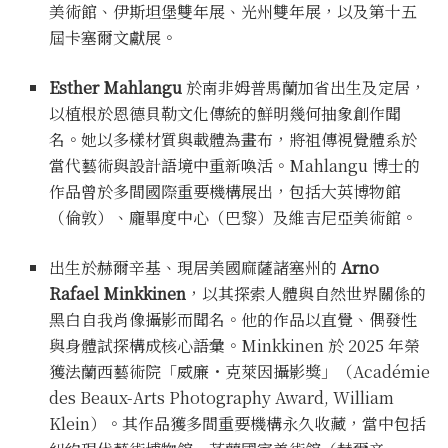
美術館、伊斯坦堡雙年展、光州雙年展，以及第十五
屆卡塞爾文獻展。
Esther Mahlangu
於南非姆普馬蘭加省出生及定居，
以植根於恩德貝勒文化傳統的鮮明幾何抽象創作聞
名。她以多樣材質與載體為畫布，將祖傳視覺體系於
當代藝術與設計語境中重新喚活。Mahlangu 博士的
作品曾於多間國際重要機構展出，包括大英博物館
（倫敦）、龐畢度中心（巴黎）及維吉尼亞美術館。
出生於赫爾辛基、現居美國麻薩諸塞州的
Arno
Rafael Minkkinen
，以其探索人體與自然世界關係的
黑白自我肖像攝影而聞名。他的作品以直覺、偶發性
與身體試探構成核心語彙。Minkkinen 於 2025 年榮
獲法蘭西藝術院「威廉・克萊因攝影獎」（Académie
des Beaux-Arts Photography Award, William
Klein）。其作品獲多間重要機構永久收藏，當中包括