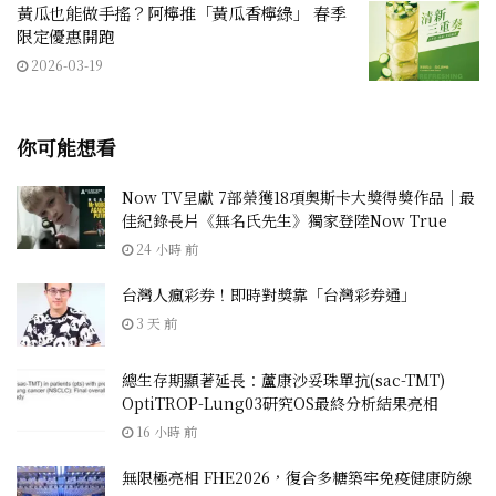
黃瓜也能做手搖？阿檸推「黃瓜香檸綠」 春季
限定優惠開跑
2026-03-19
你可能想看
Now TV呈獻 7部榮獲18項奧斯卡大獎得獎作品｜最
佳紀錄長片《無名氏先生》獨家登陸Now True
24 小時 前
台灣人瘋彩券！即時對獎靠「台灣彩券通」
3 天 前
總生存期顯著延長：蘆康沙妥珠單抗(sac-TMT)
OptiTROP-Lung03研究OS最終分析結果亮相
16 小時 前
無限極亮相 FHE2026，復合多糖築牢免疫健康防線