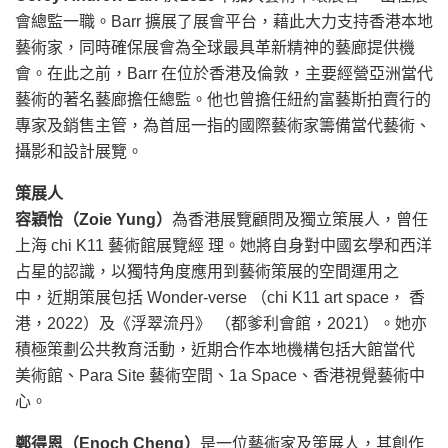
會總監一職。Barr 擴展了展會平台，藉此大力支持香港本地
藝術家，同時確保展會為全球最具革新精神的藝廊提供機
會。在此之前，Barr 在位於香港及倫敦，主要經營亞洲當代
藝術的著名藝廊擔任總監。他也曾擔任紐約富藝斯拍賣行的
專家及銷售主管，為首屈一指的國際藝術家籌備當代藝術、
攝影和設計展覽。
策展人
容穎怡（Zoie Yung）
為香港展覽顧問及獨立策展人，曾任
上海 chi K11 藝術館展覽經 理。她將自身對中國玄學和西洋
占星的認識，以獨特角度應用到藝術策展的空間運用之
中，近期策展包括 Wonder-verse （chi K11 art space， 香
港，2022）及《浮翠流丹》 （都爹利會館，2021）。她亦
積極策劃公共教育活動，近期合作本地機構包括大館當代
美術館、Para Site 藝術空間、1a Space、香港視覺藝術中
心。
鄭得恩（Enoch Cheng）
是一位藝術家及策展人，其創作