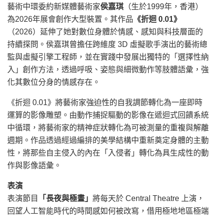
藝術中環委約新媒體藝術家
侯嘉琪
（生於1999年，香港）
為2026年展會創作大型裝置。其作品
《折迴 0.01》
（2026）延伸了她對數位身體於情感、感知與科技層面的
持續探問。侯嘉琪曾擔任跨維度 3D 虛擬歌手演出的藝術總
監與虛擬引擎工程師，並在實踐中發展出獨特的「選擇性納
入」創作方法，透過呼吸、姿態與細微動作等肢體語彙，強
化其數位分身的情感存在。
《折迴 0.01》將藝術家強迫性的自我調節轉化為一座即時
運算的影像雕塑。由動作捕捉驅動的影像在遞迴式回饋系統
中循環，將藝術家的精神症狀轉化為可被測量的重複與解離
週期。作品透過經過編排的美學結構中重新奠定身體的主動
性，將那些自主侵入的內在「入侵者」轉化為具生成性的動
作與影像語彙。
表演
表演節目
「長夜與極晝」
將每天於 Central Theatre 上演，
回望人工智能時代的時間感如何被改寫，借用極地地區極端