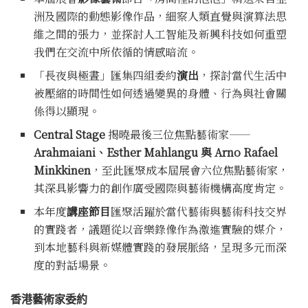
洲及國際的動態影像作品，細察人類直覺與演算法思
維之間的張力，並探討人工智能及新興科技如何重塑
我們在交流中所依循的情感暗流。
「長夜與極晝」匯集四組委約
演出
，探討當代生活中
被壓縮的時間性如何透過變異的身體、行為與社會關
係得以顯現。
Central Stage
揭曉最後三位焦點藝術家——
Arahmaiani、Esther Mahlangu 與 Arno Rafael
Minkkinen
，至此匯聚成本屆展會六位焦點藝術家，
其深具影響力的創作廣受國際與藝術機構高度肯定。
本年度
講座節目
匯聚活躍於當代藝術與藝術科技交界
的實踐者，議題從以音樂錄像作為激進實驗的媒介，
到本地藝科與新媒體實踐的發展脈絡，呈現多元而深
度的對話場景。
香港藝術家委約