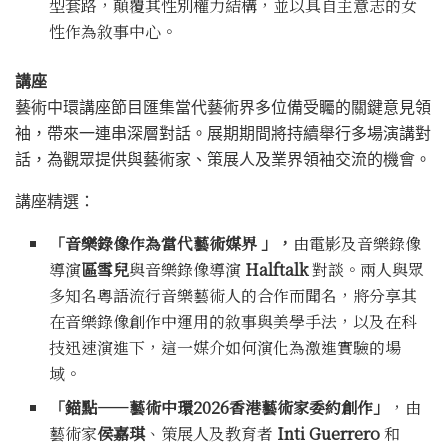
型套路，顛覆其性別權力結構，並以具自主意志的女
性作為敘事中心。
講座
藝術中環講座節目匯集當代藝術界多位備受矚的關鍵意見領
袖，帶來一連串深層對話。展期期間將持續舉行多場演講對
話，為觀眾提供與藝術家、策展人及業界領袖交流的機會。
講座精選：
「音樂錄像作為當代藝術媒界 」，
由電影及音樂錄像
導演
區雪兒
與音樂錄像導演
Halftalk
對談。兩人與眾
多知名粵語流行音樂藝術人的合作而聞名，將分享其
在音樂錄像創作中運用的敘事與美學手法，以及在科
技迅速演進下，這一媒介如何演化為激進實驗的場
域。
「錨點——藝術中環2026香港藝術家委約創作」
，由
藝術家
侯嘉琪
、策展人及教育者
Inti Guerrero
和