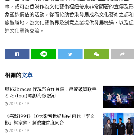
事，或可為香港作為文化藝術樞紐帶來非常顯著的宣傳及形
象塑造價值的活動，從而協助香港發展成為文化藝術之都和
旅遊勝地，為文化藝術界及創意產業提供發展機遇，以及促
進文化藝術交流。
相關的
文章
與163braces 浮現祭合作首演！串流破億歌手
とた (tota) 唱掀海線熱潮
2026-03-19
《寒戰1994》 10大影帝世紀集結 兩代「李文
彬」梁家輝、劉俊謙首度同台
2026-03-19