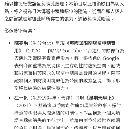
難以捕捉細微語氣與情感紋理；本節目以此技術缺口為切入
點，將之視為日常溝通中種種錯位的隱喻，從而凸顯人與人
之間嘗試理解彼此時所存在的張力、遲疑與情感暗流。
影像藝術精選：
陳亮融
（生於台北）呈現
《英國無限期居留申請費
用》
（2025）。作品以 YouTube 平台進行的錄像行為
表演以及網路募資宣傳影片，將一張標色的 Google
表格介面重構為展現移民生存韌性的虛擬空間，記載
藝術家籌措英國永久居留申請所需費用的過程。陳亮
融將個人的財務困境轉化為公開的數據呈現，揭示形
塑移民經驗的結構性壓力。
江一帆
（生於1994年，天津）呈現
《星期天早上》
（2021）。藝術家以手繪創作魔幻現實的敘事，探討
溝通的極限與人際連結的可能性。作品構想一個人類
語言驟然消失的平行宇宙，並藉由兩位分處世界兩端
的角色之相遇，檢視同理心、疏離感，以及理解如何