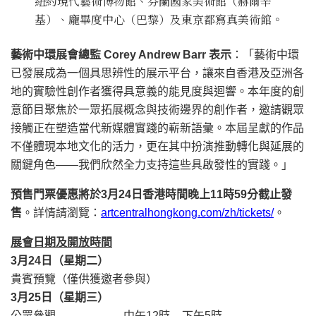
紐約現代藝術博物館、芬蘭國家美術館（赫爾辛
基）、龐畢度中心（巴黎）及東京都寫真美術館。
藝術中環展會總監 Corey Andrew Barr 表示
：「藝術中環
已發展成為一個具思辨性的展示平台，讓來自香港及亞洲各
地的實驗性創作者獲得具意義的能見度與迴響。本年度的創
意節目聚焦於一眾拓展概念與技術邊界的創作者，邀請觀眾
接觸正在塑造當代新媒體實踐的嶄新語彙。本屆呈獻的作品
不僅體現本地文化的活力，更在其中扮演推動轉化與延展的
關鍵角色——我們欣然全力支持這些具啟發性的實踐。」
預售門票優惠將於3月24日香港時間晚上11時59分截止發
售
。詳情請瀏覽：
artcentralhongkong.com/zh/tickets/
。
展會日期及開放時間
3月24日（星期二）
貴賓預覽（僅供獲邀者參與）
3月25日（星期三）
公眾參觀 中午12時 – 下午5時