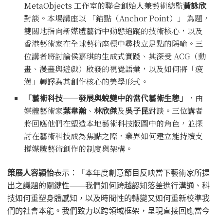
MetaObjects 工作室的聯合創始人兼藝術總監
黃詠欣
對談。本場講座以 「錨點（Anchor Point）」 為題，
雙關地指向新媒體藝術中動態追蹤的技術核心，以及
香港藝術家在全球藝術座標中尋找立足點的隱喻。三
位講者將討論侯嘉琪的生成式實踐、其深受 ACG（動
畫、漫畫與遊戲）啟發的視覺語彙，以及如何將「疲
憊」轉譯為其創作核心的美學形式。
「藝術科技——發展與蛻變中的當代藝術生態」
，由
媒體藝術家
葉韋瀚
、
林欣傑
及
吳子昆
對談。三位講者
將回應他們在塑造本地藝術科技版圖中的角色，並探
討在藝術科技成為焦點之際，業界如何建立能持續支
撐媒體藝術創作的制度與架構。
策展人容穎怡
表示：「本年度創意節目反映當下藝術家所提
出之議題的關鍵性——我們如何跨越認知落差進行溝通、科
技如何重塑身體感知，以及時間性的轉變又如何重新校準我
們的社會本能。我們致力以跨領域框架，呈現直接回應當今