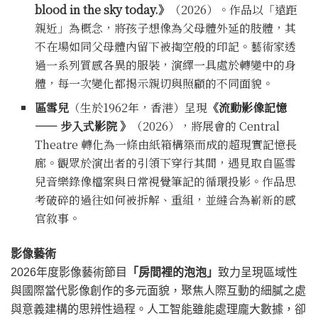
blood in the sky today.
》
（2026）。作品以「遠距
親近」為概念，將孩子想像為父母體外延的肢體，其
不在場如同父母體內留下被掏空般的印記。藝術家透
過一系列質感各異的服裝，演繹一具處於轉變中的身
體，每一次變化都揭示親切與照顧的不同面貌。
區雪兒
（生於1962年，香港）呈現
《
流動影像記憶
—— 步入式影院
》
（2026），將展會的 Central
Theatre 轉化為一條由紙箱構築而成的超現實記憶長
廊。觀眾於演出者的引領下穿行其間，遇見取自區雪
兒音樂錄像檔案與日常視覺筆記的循環投影。作品思
考破碎的過往如何被拆解、重組，並縫合為嶄新的感
官敘事。
影像藝術
2026年度影像藝術節目
「
房間裡的泡泡
」
致力呈現區域性
與國際當代影像創作的多元面貌，聚焦人際互動的細膩之處
與意義建構的思辨性過程。人工智能雖能處理龐大數據，卻