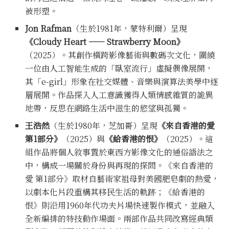
被形塑。
Jon Rafman
（生於1981年，蒙特利爾）呈現
《Cloudy Heart
—— Strawberry Moon
》
（2025）。其創作橫跨影像藝術與數碼次文化，圍繞
一位由人工智能生成的「臥室流行」虛擬偶像展開，
其「e-girl」形象在社交媒體、音樂與演算法美學中逐
層展開。作品探入人工意識獲得人類情感雜質的詭異
地帶，反思在網路生活中滋生的慾望與孤獨。
王浩然
（生於1980年，芝加哥）呈現
《來自香港的愛
第1部分》
（2025）與
《給香港的恨》
（2025）。這
組作品將個人敘事置於東西方影像文化的通俗語法之
中，構成一場關於身份與再現的探問。《來自香港的
愛 第1部分》取材自藝術家祖母對美國肥皂劇的熱愛，
以劇本化片段重構其移民生活的軌跡；《給香港的
恨》則沿用1960年代功夫片場快速製作模式，並融入
全新編排的特技動作場面。兩部作品共同改寫經典類