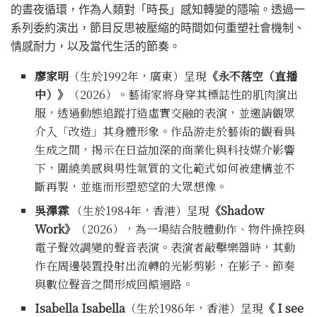
的晝夜循環，作為人類對「時長」感知轉變的隱喻。透過一
系列委約演出，節目反思被壓縮的時間如何重塑社會機制、
情感耐力，以及當代生活的節奏。
廖家明
（生於1992年，廣東）呈現
《永不落空（直播
中）》
（2026）。藝術家將身穿其標誌性的肌肉演出
服，透過動態追蹤打造虛實交融的表演，並邀請觀眾
介入「改造」其身體形象。作品游走於藝術的觀看與
生成之間，揭示在日益加深的商業化與科技媒介影響
下，圍繞美感與男性氣質的文化範式如何被建構並不
斷再製，並進而形塑慾望的大眾想像。
吳澤霖
（生於1984年，香港）呈現
《Shadow
Work》
（2026），為一場結合肢體動作、物件操控與
電子聲效調變的聲音表演。表演者敲擊樂器時，其動
作在周邊裝置投射出流轉的光影剪影，在影子、節奏
與數位聲音之間形成回饋迴路。
Isabella Isabella
（生於1986年，香港）呈現
《
I see