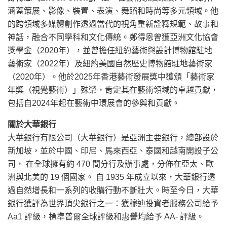
涵蓋策展、影像、裝置、表演、舞蹈和時尚等多元領域。他
的跨領域多媒體創作透過當代的視角重新詮釋規範、故事和
神話，融合不同學科和文化傳統。鄭得恩曾獲亞洲文化協會
獎學金（2020年），並曾擔任紐約藝術與設計博物館駐地
藝術家（2022年）及紐約美國自然歷史博物館駐地藝術家
（2020年）。他於2025年香港藝術發展獎中獲頒「藝術家
年獎（視覺藝術）」殊榮，肯定其在藝術領域的卓越貢獻，
包括自2024年起在藝術中環展會的參與和貢獻。
關於大華銀行
大華銀行有限公司（大華銀行）是亞洲主要銀行，總部設於
新加坡，並於中國、印尼、馬來西亞、泰國和越南開設子公
司， 在全球擁有約 470 間分行及辦事處，分佈在亞太、歐
洲與北美的 19 個國家。 自 1935 年成立以來，大華銀行透
過自然增長和一系列的收購行動不斷壯大。時至今日，大華
銀行獲評為世界頂尖銀行之一：獲穆迪投資者服務公司給予
Aa1 評級，標準普爾全球評級和惠譽均給予 AA- 評級。