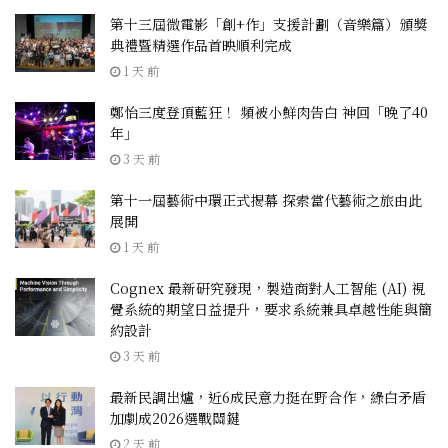
第十三屆微電影「創+作」支援計劃（音樂篇）頒獎
典禮暨精選作品首映順利完成
1 天 前
鄭怡三度登頂藍狂！ 頻被小鮮肉告白 神回「晚了40
年」
3 天 前
第十一屆藝術中環正式揭幕 探索當代藝術之旅由此
展開
1 天 前
Cognex 最新研究發現，製造商對人工智能 (AI) 視
覺系統的期望日益提升，要求系統兼具卓越性能與簡
約設計
3 天 前
最新民調出爐，近6成民意力挺在野合作，綠白矛盾
加劇成2026選戰關鍵
2 天 前