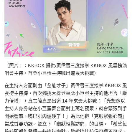
（照片：：KKBOX 提供/黃偉晉三度接掌 KKBOX 風雲榜演
唱會主持，首登小巨蛋主持喊出道最大挑戰）
在主持人方面則由「全能才子」黃偉晉三度接掌 KKBOX 風
雲榜主持棒，首次獨挑大樑登臺北小巨蛋主持的他坦言「壓
力倍增」，直言簡直是出道 14 年來最大挑戰：「光想像以
主持人身分站在小巨蛋舞台面對上萬名觀眾，就會緊張到手
開始發麻、嘴巴肌肉僵硬了！」為此他把「克服緊張心魔」
當成首要功課，並立下「幽默輕鬆訪問」的目標，「希望每
段訪問都能發揮一些詼諧幽默，雖說這比較偏可遇不可求，