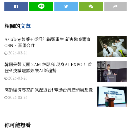
相關的
文章
Asiaboy禁藥王從混沌街頭重生 新專邀高爾宣
OSN、蛋堡合作
2026-03-26
韓國美聲天團 2AM 林瑟雍 現身AI EXPO！ 首
登科技論壇談娛樂AI新趨勢
2026-03-26
高齡經濟專家許佩瀅返台! 牽動台灣產佈局想像
2026-03-26
你可能想看