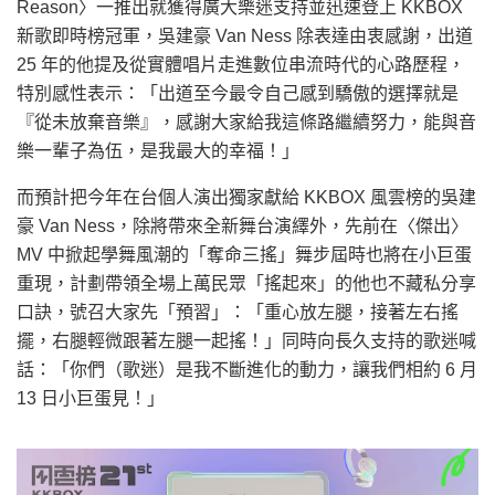
Reason〉一推出就獲得廣大樂迷支持並迅速登上 KKBOX
新歌即時榜冠軍，吳建豪 Van Ness 除表達由衷感謝，出道
25 年的他提及從實體唱片走進數位串流時代的心路歷程，
特別感性表示：「出道至今最令自己感到驕傲的選擇就是
『從未放棄音樂』，感謝大家給我這條路繼續努力，能與音
樂一輩子為伍，是我最大的幸福！」
而預計把今年在台個人演出獨家獻給 KKBOX 風雲榜的吳建
豪 Van Ness，除將帶來全新舞台演繹外，先前在〈傑出〉
MV 中掀起學舞風潮的「奪命三搖」舞步屆時也將在小巨蛋
重現，計劃帶領全場上萬民眾「搖起來」的他也不藏私分享
口訣，號召大家先「預習」：「重心放左腿，接著左右搖
擺，右腿輕微跟著左腿一起搖！」同時向長久支持的歌迷喊
話：「你們（歌迷）是我不斷進化的動力，讓我們相約 6 月
13 日小巨蛋見！」