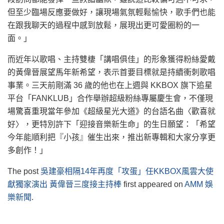
但至少臨場反應要做好，讓現場氣氛輕鬆愉快，歌手們也能
在跟我聊天的過程中感到放鬆，展現出更可愛圈粉的一
面。」
而近年以歌唱、主持雙棲「講唱俱佳」的形象獲得粉絲愛戴
的黃偉晉展望馬年新希望，表示首要目標就是持續衝刺歌唱
事業。三天前剛滿 36 歲的他也在上週與 KKBOX 旗下追星
平台「FANKLUB」合作舉辦超級粉絲專屬慶生會，不僅現
場驚喜重現當年參加《超級星光大道》的台語名曲〈歡喜就
好〉，更特別許下「迎接音樂新生命」的生日願望：「希望
今年能順利把『小孩』催生出來，推出新專輯和大家分享更
多創作！」
The post
吳建豪相隔14年再度「攻蛋」任KKBOX風雲大使
獻獨家演出 黃偉晉三度接主持棒
first appeared on
AMM 娛
樂新聞
.