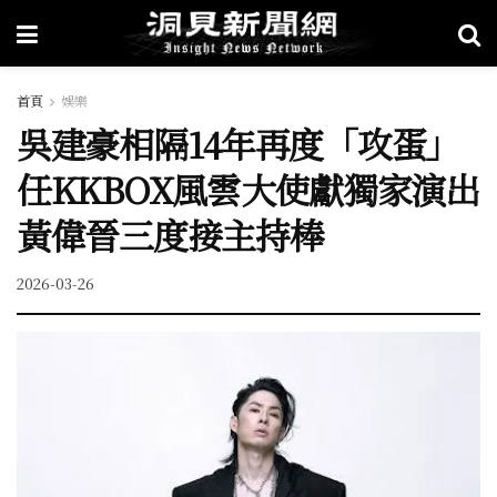
首頁
娛樂
吳建豪相隔14年再度「攻蛋」
任KKBOX風雲大使獻獨家演出
黃偉晉三度接主持棒
2026-03-26