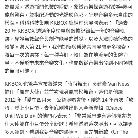
為靈感，透過撕開包裝的瞬間，象徵音樂探索過程的無限可
能與驚喜，並搭配流動的光譜般色彩，呈現音樂多元自由的
樣貌。科科科技集團 KKBOX 總經理葉展昀表示：「過去
20 年 KKBOX 透過年度榜單與數據紀錄每一年的音樂軌
跡，見證無數聲音與創作能量的迸發，以及大眾聆聽行為的
轉變。邁入第 21 年，我們期待與樂迷共同展開更多探索，
將每一次的選擇、每一種喜好，轉化為在地流量的集體力
量，不僅形塑未來音樂文化，也開啟從音樂出發到不同領域
的無限可能。」
KKBOX 也驚喜宣布將邀來「時尚舞王」吳建豪 Van Ness
擔任「風雲大使」並首次現身風雲榜舞台，這也是他繼
2012 年「愛在四月天」公益演唱會後，睽違 14 年再次「攻
蛋」登上小巨蛋。去年底剛推出個人全新專輯《Dance
Until We Die》的他開心表示：「非常感恩能有這個機會擔
任大使並在小巨蛋分享新歌！希望透過這次演出，可以讓更
多人聽到、看到我對音樂的熱情。」而先前新歌〈Ur The