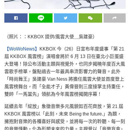
（照片：：KKBOX 提供/風雲大使＿吳建豪）
【WoWoNews】
KKBOX 今（26）日宣布年度盛事「第 21
屆 KKBOX 風雲榜」演唱會將於 6 月 13 日在臺北小巨蛋盛
大登場！除公布活動主題與視覺外，也同步揭曉年度百大風
雲歌手榜單，盤點過去一年最具串流影響力的聲音。此外
「時尚舞王」吳建豪 Van Ness 將擔任風雲大使並首度登上
風雲榜舞台，而「全能才子」黃偉晉則三度接掌主持重任，
雙帥「一馬當先」領航為今年風雲榜揭開序幕！
延續去年「綻放」象徵音樂多元風貌如百花齊放，第 21 屆
KKBOX 風雲榜以「此刻，未來 Being the future.」為題，
擁抱對音樂的各種喜好與感受，並將每一次的聆聽、每一刻
的音樂悸動，化為形塑未來的力量。主視覺以「音樂盲盒」