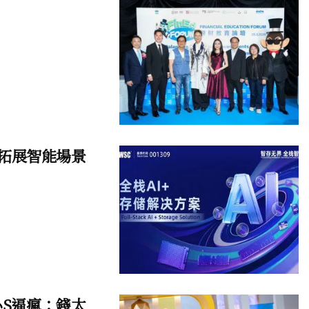
案拓展智能場景
小S逼瘋：錢太