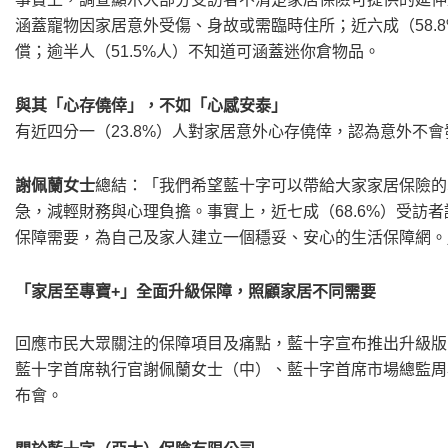
涵蓋寵物因家居意外受傷、身故或需臨時住所；近六成（58.
償；逾半人（51.5%人）不知道可涵蓋迷你倉物品。
與其「心存僥倖」，不如「心感安泰」
有近四分一（23.8%）人對家居意外心存僥倖，認為意外不
謝佩蘭女士
總結：「我們希望藍十字可以帶給大家家居保險的
急，減輕財務與心理負擔。事實上，近七成（68.6%）受訪
保障需要，為自己及家人建立一個穩妥、安心的生活保障網。
「家居至專寶
+
」全面升級保障，照顧家居不同需要
回應市民大眾關注的保障項目及痛點，藍十字宣布推出升級版
藍十字首席執行官謝佩蘭女士（中）、藍十字首席市場總監周
布會。