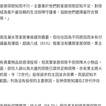
家居保險知而不行，主要基於他們對家居保險認知不足，對保
成為客戶最信賴的生活保障守護者，協助他們選擇最符合預
常。」
雨及漏水等家居事故感到擔憂，但往往因為不同原因而未有付
識最為薄弱，超過八成（81%）租客沒有購買家居保險，業主
有貴重物品就毋須投保，但其實家居保險不但保障大小物品，
面，部份人誤以為大廈的保險已提供足夠保障，亦有業主將火
的是，令『Z世代』投保卻步的主因並非保費，而是認知不
障範圍』列為沒有投保的主要原因，反映保險知識在Z世代中存
額外保障選項：近六成（58.7%）受訪者不知道家居保險可