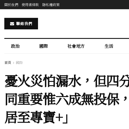
關於我們
使用者條款
隱私權政策
聯絡我們
政治
國際
社會地方
生活
首頁
國際
憂火災怕漏水，但四
同重要惟六成無投保
居至專寶+」