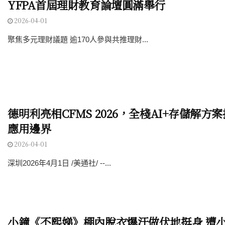
YFPA首屆理財教育論壇圓滿舉行
2026-04-01
聚焦多元理財議題 逾170人參與共推理財...
德明利亮相CFMS 2026，全棧AI+存儲解方
應用邊界
2026-04-01
深圳2026年4月1日 /美通社/ --...
小鐘《不熙娣》棚內脫衣爆汗做伏地挺身 遭