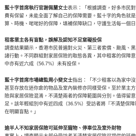
藍十字首席執行官謝佩蘭女士
表示：「根據調查，好多市民對
費有保留，未能全面了解自己的保障需要。藍十字的角色就是
算、時機、啱啱好的保障，填補保障缺口，守護生活每一個日
租客業主各有盲點，誤解及認知不足窒礙投保
調查結果顯示，香港市民普遍對火災、第三者索償、颱風、黑
諸行動。不同群組對家居保險的取態各異，其中租客的保障意
中亦有近六成（56.7%）未有投保。
藍十字首席市場總監周小斐女士
指出：「不少租客以為家中沒
甚至存放在迷你倉的物品及室內裝修亦同樣受保。至於業主方
險與家居保險混淆，不清楚兩者的保障範圍與分別。值得留意
足。該年輕組別中有近四成（36.5%）受訪者將『不清楚保
在明顯盲點。」
逾半人不知家居保險可延伸至寵物、停車位及室外財物
事實上，調查顯示大部分受訪者不清楚家居保險可提供的延伸及