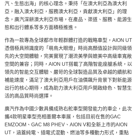
汽、生態出海」的核心理念。秉持「在澳大利亞為澳大利
亞，融入澳大利亞，服務澳大利亞，貢獻澳大利亞」的理
念，廣汽深耕澳大利亞市場，在產品、渠道、服務、能源生
態和出行體系等多方面積極推進。
作為一款專為全球都市年輕群體打造的戰略車型，AION UT
憑借極具辨識度的「萌鳥大眼燈」時尚高顏值設計與同級領
先的大空間體驗，完美實現了潮流美學與媲美中高級車寬敞
空間的兼容；同時，AION UT搭載了高階智能座艙系統，以
領先的智能交互體驗、嚴苛的全球製造品質及卓越的續航和
補能速度，滿足了澳大利亞用戶在油價飆升背景下對新能源
出行的核心期待，成為助力澳大利亞用戶開啟綠色、智慧生
活的高品質時尚選擇。
廣汽作為中國少數具備成熟右舵車型開發能力的車企，此次
攜4款明星車型亮相墨爾本車展，包括目前在售的GAC
EMZOOM、GAC M8 PHEV、AION V和全新上市的AION
UT，涵蓋純電、插電式混動、燃油等多種動力形式，重點