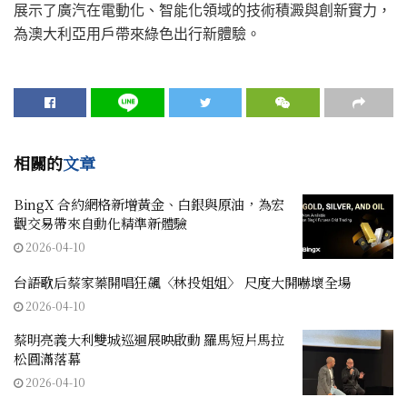
展示了廣汽在電動化、智能化領域的技術積澱與創新實力，
為澳大利亞用戶帶來綠色出行新體驗。
相關的
文章
BingX 合約網格新增黃金、白銀與原油，為宏
觀交易帶來自動化精準新體驗
2026-04-10
台語歌后蔡家蓁開唱狂飆〈林投姐姐〉 尺度大開嚇壞全場
2026-04-10
蔡明亮義大利雙城巡迴展映啟動 羅馬短片馬拉
松圓滿落幕
2026-04-10