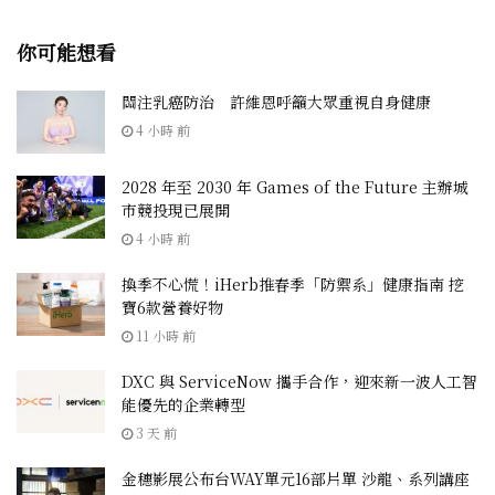
你可能想看
關注乳癌防治 許維恩呼籲大眾重視自身健康
4 小時 前
2028 年至 2030 年 Games of the Future 主辦城
市競投現已展開
4 小時 前
換季不心慌！iHerb推春季「防禦系」健康指南 挖
寶6款營養好物
11 小時 前
DXC 與 ServiceNow 攜手合作，迎來新一波人工智
能優先的企業轉型
3 天 前
金穗影展公布台WAY單元16部片單 沙龍、系列講座