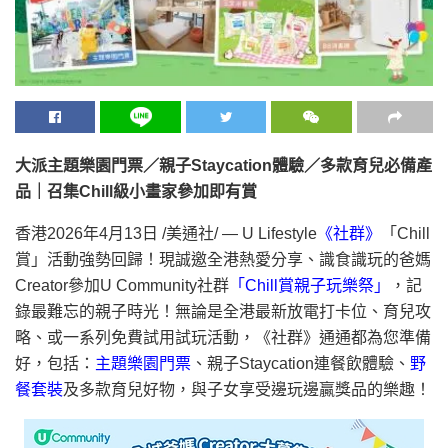
大派主題樂園門票／親子Staycation體驗／多款育兒必備產
品｜召集Chill級小畫家參加即有賞
香港
2026年4月13日
/美通社/ — U Lifestyle
《社群》
「Chill
賞」活動強勢回歸！現誠邀全港熱愛分享、識食識玩的爸媽
Creator參加U Community社群
「Chill賞親子玩樂祭」
，記
錄最難忘的親子時光！無論是全港最新放電打卡位、育兒攻
略、或一系列免費試用試玩活動，《社群》通通都為您準備
好，包括：
主題樂園門票
、親子Staycation連餐飲體驗、
野
餐套裝
及多款育兒好物，與子女享受邊玩邊贏獎品的樂趣！