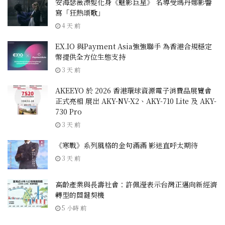
安海瑟薇漂髮化身《魅影巨星》 名導受瑪丹娜影響
寫「狂熱頌歌」
4 天 前
EX.IO 與Payment Asia強強聯手 為香港合規穩定
幣提供全方位生態支持
3 天 前
AKEEYO 於 2026 香港環球資源電子消費品展覽會
正式亮相 展出 AKY-NV-X2、AKY-710 Lite 及 AKY-
730 Pro
3 天 前
《寒戰》系列風格的金句滿滿 影迷直呼太期待
3 天 前
高齡產業與長壽社會：許佩瀅表示台灣正邁向新經濟
轉型的關鍵契機
5 小時 前