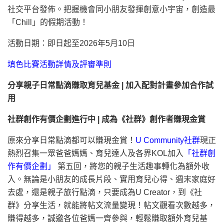
社交平台發佈。把握機會同小朋友發揮創意小宇宙，創造最
「Chill」的假期活動！
活動日期：即日起至2026年5月10日
填色比賽活動詳情及評審準則
分享親子日常點滴賺取育兒基金 | 加入配對計畫參加合作試
用
社群創作有價企劃進行中 | 成為《社群》創作者賺現金賞
原來分享日常點滴都可以賺現金賞！
U Community社群
現正
熱烈召集一眾爸爸媽媽、育兒達人及各界KOL加入
「社群創
作有價企劃」
第五回，將您的親子生活趣事轉化為額外收
入。無論是小朋友的成長片段、實用育兒心得、週末家庭好
去處，還是親子旅行點滴，只要成為U Creator，到《社
群》分享生活，就能將帖文流量變現！帖文觀看次數越多，
賺得越多，誠邀各位爸媽一齊參與，輕鬆賺取額外育兒基