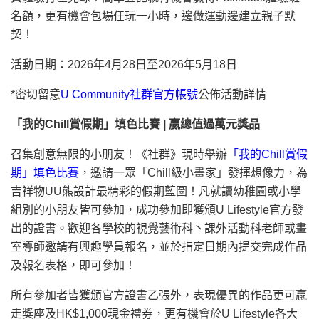
名額，更有機會包場任玩一小時，邊做運動邊建立親子默
契！
活動日期：2026年4月28日至2026年5月18日
*密切留意
U Community社群官方帳號
公佈活動詳情
「我的Chill賞假期」填色比賽 | 贏總值過萬元獎品
召集創意無限的小朋友！《社群》現時舉辦
「我的Chill賞假
期」填色比賽
，邀請一眾「Chill級小畫家」發揮想像力，為
吉祥物UU熊設計最精彩的假期藍圖！凡就讀幼稚園或小學
組別的小朋友皆可參加，成功參加即獲頒U Lifestyle官方發
出的證書。歡迎各學校的視覺藝術科丶課外活動科老師或畫
室導師邀請有興趣學員報名，並於指定日期內提交完成作品
及報名表格，即可參加！
所有參加者皆獲頒官方證書乙張外，表現優異的作品更可贏
走獎座及HK$1,000現金禮券，更有機會於U Lifestyle各大