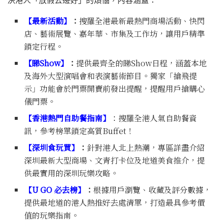
決港人「放假去邊好」的煩惱，內容涵蓋：
【最新活動】
：
搜羅全港最新最熱門商場活動、快閃
店、藝術展覽、嘉年華、市集及工作坊，讓用戶精準
鎖定行程。
【睇
Show
】
：
提供最齊全的睇Show日程，涵蓋本地
及海外大型演唱會和表演藝術節目。獨家「搶飛提
示」功能會於門票開賣前發出提醒，提醒用戶搶購心
儀門票。
【香港熱門自助餐指南】
：搜羅全港人氣自助餐資
訊，參考榜單鎖定高質Buffet！
【深圳食玩買】
：
針對港人北上熱潮，專區詳盡介紹
深圳最新大型商場、文青打卡位及地道美食推介，提
供最實用的深圳玩樂攻略。
【
U GO
必去榜】
：
根據用戶瀏覽、收藏及評分數據，
提供最地道的港人熱推好去處清單，打造最具參考價
值的玩樂指南。