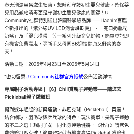
春天潮濕容易滋生細菌，想時刻守護初生嬰兒健康，確保嬰
兒用品徹底消毒更是守護初生嬰兒健康的關鍵！U
Community社群特別送出韓國醫學級品牌——Haenim喜臨
全新推出的「紫外線UV LED消毒烘乾機」、「寬口奶瓶配
奶嘴」及「嬰兒揹帶」等一系列升級育兒好物，簡單登記即
有機會免費贏走，等新手父母同BB迎接健康又舒爽的春
天！
活動日期：2026年4月23日至2026年5月14日
*密切留意
U Community社群官方帳號
公佈活動詳情
專屬親子活動專區 | 【6】Chill賞親子運動樂——請您去
Pickleball親子體驗班
提到近年崛起的新興運動，非匹克球（Pickleball）莫屬！
結合網球、羽毛球與乒乓球的特色，玩法簡單，是親子運動
的不二之選！想同子女一同化身運動健將，《社群》請您免
費體驗打匹克球！簡單登記就有機會贏得Pickleball體驗班