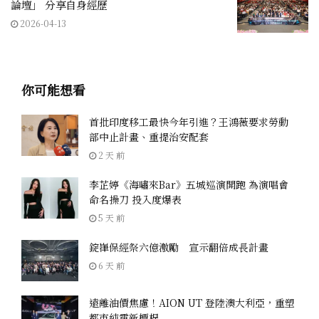
論壇」 分享自身經歷
2026-04-13
你可能想看
首批印度移工最快今年引進？王鴻薇要求勞動
部中止計畫、重提治安配套
2 天 前
李芷婷《海嘯來Bar》五城巡演開跑 為演唱會
命名操刀 投入度爆表
5 天 前
錠嵂保經祭六億激勵 宣示翻倍成長計畫
6 天 前
遠離油價焦慮！AION UT 登陸澳大利亞，重塑
都市純電新標桿