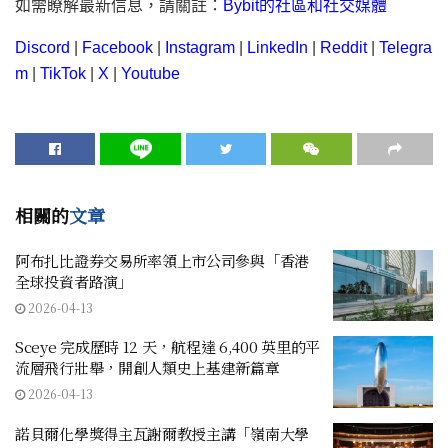
如需瞭解最新信息，請關註：
Bybit的社區和社交媒體
Discord
|
Facebook
|
Instagram
|
LinkedIn
|
Reddit
|
Telegra
m
|
TikTok
|
X
|
Youtube
相關的
文章
阿布扎比證券交易所率領上市公司參與「香港
全球投資者路演」
2026-04-13
Sceye 完成歷時 12 天，航程達 6,400 英里的平
流層飛行壯舉，開創人類史上基建新篇章
2026-04-13
諾貝爾化學獎得主瓦謝爾教授主講「嶺南大學