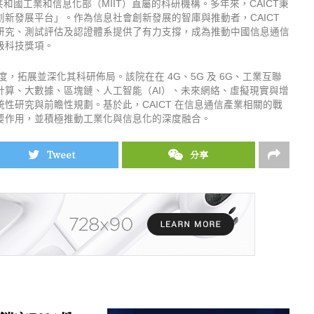
共和國工業和信息化部（MIIT）直屬的科研機構。多年來，CAICT秉
新發展平台」。作為信息社會創新發展的智庫與推動者，CAICT
研究、測試評估及認證體系提供了有力支撐，成為推動中國信息通信
級科技獎項。
度，拓展並深化其科研佈局。該院在在 4G、5G 及 6G、工業互聯
雲計算、大數據、區塊鏈、人工智能（AI）、未來網絡、虛擬現實與增
統性研究與前瞻性規劃。基於此，CAICT 在信息通信產業相關的戰
要作用，並積極推動工業化與信息化的深度融合。
Tweet
分享