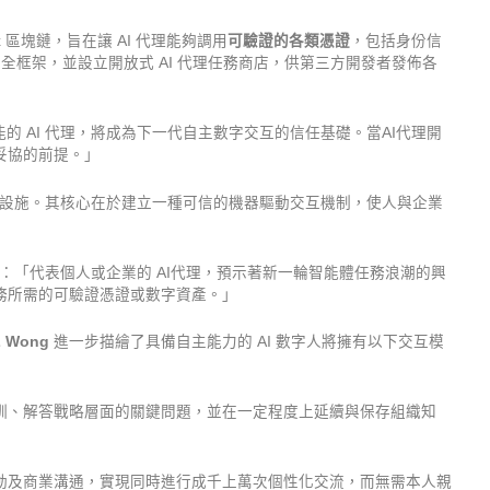
trix 區塊鏈，旨在讓 AI 代理能夠調用
可驗證的各類憑證
，包括身份信
安全框架，並設立開放式 AI 代理任務商店，供第三方開發者發佈各
能的 AI 代理，將成為下一代自主數字交互的信任基礎。當AI代理開
妥協的前提。」
的基礎設施。其核心在於建立一種可信的機器驅動交互機制，使人與企業
：「代表個人或企業的 AI代理，預示著新一輪智能體任務浪潮的興
務所需的可驗證憑證或數字資產。」
 Wong
進一步描繪了具備自主能力的 AI 數字人將擁有以下交互模
訓、解答戰略層面的關鍵問題，並在一定程度上延續與保存組織知
動及商業溝通，實現同時進行成千上萬次個性化交流，而無需本人親