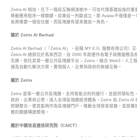
Zetrix AI 相信，在下一階段互聯網演進中，可信代理基礎設
移動應用程序一樣關鍵。如果這一判斷成立，那 Avatar不僅僅是
系將需要一個信任層，而區塊鏈有望承擔這一角色。
關於
Zetrix AI Berhad
Zetrix AI Berhad（「Zetrix AI」，前稱 MY E.G.
Zetrix AI 總部位於馬來西亞，自 2000 年起便作為電子政務服務
先鋒，依托其第一層公共區塊鏈平台 – Zetrix，融合 Web3
通及自動化解決方案，實現個人、企業與政府的無縫互聯。
關於
Zetrix
Zetrix 是第一層公共區塊鏈，支持智能合約的運行，並提供隱
政府、企業與公眾，接入全球區塊鏈經濟體系。Zetrix 由 Zetrix A
跨鏈整合，使其能夠作為區塊鏈門戶，推動全球貿易發展，並部署如基
務的關鍵構建模塊。
關於中國信息通信研究院（
CAICT
）