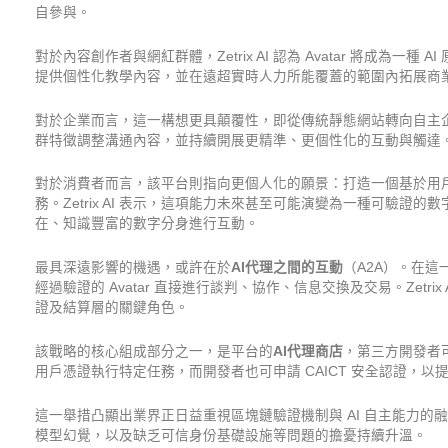
自參與。
對於內容創作者與網紅群體，Zetrix AI 認為 Avatar 將成為
提供個性化教學內容，並在遠超實時人力所能覆蓋的範圍內拓展商
對於企業而言，這一構想更具顛覆性，即從傳統靜態網站轉向自主企業
群特徵調整溝通內容，並持續開展更精準、更個性化的互動與觸達
對於消費者而言，該平台則指向更個人化的願景：打造一個基於用
務。Zetrix AI 表示，這項能力未來甚至可能演變為一種可驗
在、知識豐富的數字分身進行互動。
最具深遠影響的機遇，或許在於
AI
代理之間的互動
（A2A）。在這
經過驗證的 Avatar 直接進行談判、協作、信息交換及交易。Zet
證及結算層的關鍵角色。
該戰略的核心組成部分之一，是平台的
AI
代理商店
，第三方開發者
用戶憑證執行特定任務，而開發者也可申請 CAICT 安全認證，
這一舉措凸顯出業界正日益重視區塊鏈驗證機制與 AI 自主能力的融
模型幻覺，以及缺乏可信身份基礎設施等問題的擔憂持續升溫。