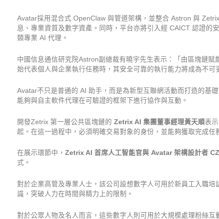
Avatar採用混合式 OpenClaw 與管道架構，並整合 Astron 與 Ze
息、專業資質及數字資產。同時，平台亦將引入經 CAICT 認證的
類專業 AI 代理。
中國信息通信研究院Astron副總裁有曉宇先生表示：「由區塊鏈賦
始代表個人與企業執行任務時，其安全可靠的執行能力將成為不可
Avatar不只是普通的 AI 助手，而是為新型互聯網活動而打造
能夠與自主軟件代理在可驗證的框架下進行協作與互動。
開發Zetrix 第一層公共區塊鏈的
Zetrix AI
集團董事經理黃天順
表示
起。在這一過程中，必須明確交易對象的身份，並能夠獲取完成任
在展示環節中，
Zetrix AI
首席人工智能官與
Avatar
架構設計者
CZ
式。
對於企業高管及專業人士，該公司設想數字人可用於新員工入職培
識，突破人力在時間與精力上的限制。
對於公眾人物及名人而言，這些數字人則可用於大規模處理粉絲互