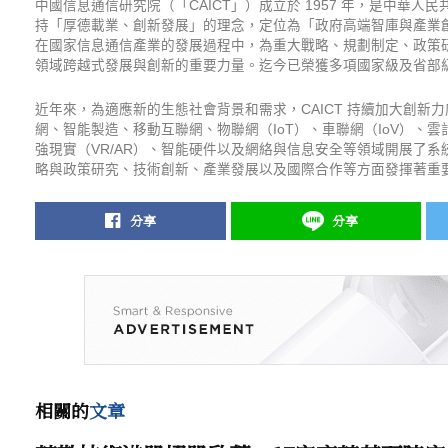
中國信息通信研究院（「CAICT」）成立於 1957 年，是中華人民
持「厚德載業、創新發展」的理念，定位為「政府高端智庫與產業創
在國家信息通信產業的發展過程中，為重大戰略、規劃制定、政策
領域跨越式發展與創新的重要力量。迄今已榮獲多項國家級及省部
近年來，為適應新的生態社會背景和需求，CAICT 持續加大創新力
網、智能製造、移動互聯網、物聯網（IoT）、車聯網（IoV）、
強現實（VR/AR）、智能硬件以及網絡與信息安全等領域開展了系
略與政策研究、技術創新、產業發展以及國際合作等方面發揮著重
分享
分享
相關的
文章