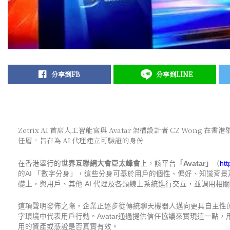
分享到FB
分享到LINE
Zetrix AI 首席人工智能官與 Avatar 架構設計者 CZ W
任層，旨在為 AI 代理建立可驗證的身份
在香港舉行的
世界互聯網大會亞太峰會
上，該平台
「Avatar」
（
htt
的AI 「數字分身」，這些分身可基於用戶的個性、偏好、知識背
礎上，與用戶、其他 AI 代理及各類線上系統進行交互，並調用相
這項聲明發佈之際，企業正逐步從傳統聊天機器人邁向更具自主性
字環境中代表用戶行動。Avatar通過提供信任協議來實現這一點
用的資產或憑證是否真實有效。