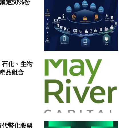
鎖定50%份
化工、石化、生物
產品組合
首批將代幣化股票