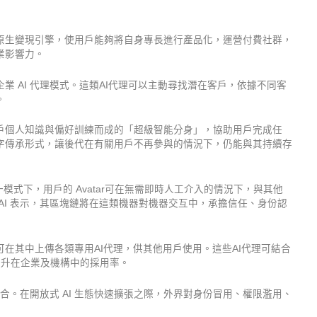
一種 AI 原生變現引擎，使用戶能夠將自身專長進行產品化，運營付費社群，
業影響力。
 AI 代理模式。這類AI代理可以主動尋找潛在客戶，依據不同客
。
戶個人知識與偏好訓練而成的「超級智能分身」，協助用戶完成任
證的數字傳承形式，讓後代在有關用戶不再參與的情況下，仍能與其持續存
一模式下，用戶的 Avatar可在無需即時人工介入的情況下，與其他
rix AI 表示，其區塊鏈將在這類機器對機器交互中，承擔信任、身份認
可在其中上傳各類專用AI代理，供其他用戶使用。這些AI代理可結合
以提升在企業及機構中的採用率。
合。在開放式 AI 生態快速擴張之際，外界對身份冒用、權限濫用、