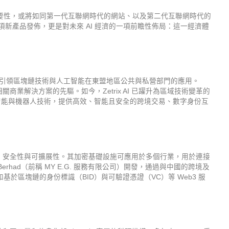
施的重要性，或將如同第一代互聯網時代的網站、以及第二代互聯網時代的
一項新產品發佈，更是對未來 AI 經濟的一項前瞻性佈局：這一經濟體
 服務有限公司）正引領區塊鏈技術與人工智能在東盟地區公共與私營部門的應用。
及相關商業解決方案的先驅。如今，Zetrix AI 已躍升為區域技術變革的
、人工智能與機器人技術，提供高效、智能且安全的跨境交易、數字身份互
私性、安全性與可擴展性。其加密基礎設施可應用於多個行業，用於連接
I Berhad（前稱 MY E.G. 服務有限公司）開發，通過與中國的跨境及
於區塊鏈的身份標識（BID）與可驗證憑證（VC）等 Web3 服