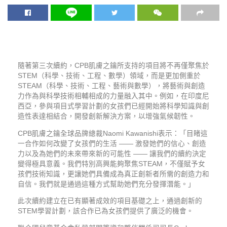
隨著第三次續約，CPB肌膚之鑰所支持的項目將不再僅聚焦於
STEM（科學、技術、工程、數學）領域，而是更加側重於
STEAM（科學、技術、工程、藝術與數學），將藝術與創造
力作為與科學技術相輔相成的力量融入其中。例如，在印度尼
西亞，參與項目式學習計劃的女孩們已經開始將科學知識與創
造性表達相結合，開發創新解決方案，以增強氣候韌性。
CPB肌膚之鑰全球品牌總裁Naomi Kawanishi表示：「目睹這
一合作如何改變了女孩們的生活 —— 激發她們的信心、創造
力以及為她們的未來帶來新的可能性 —— 讓我們的續約決定
變得極具意義。我們特別高興能夠聚焦STEAM，不僅賦予女
孩們技術知識，更讓她們具備成為真正創新者所需的創造力和
自信。我們就是通過這種方式幫助她們充分發揮潛能。」
此次續約建立在已有顯著成效的項目基礎之上，通過創新的
STEM學習計劃，該合作已為女孩們提供了廣泛的機會。