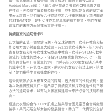
聯合國兒童基金會私營部門籌資和夥伴關係司司長Carla
Haddad Mardini稱：「聯合國兒童基金會歡迎CPB肌膚之鑰
在性別平等領域持續發揮領導作用，並對其賦能女孩的堅定承
諾表示讚賞。我們續簽合作協議並將合作重點擴展至加強關鍵
的STEAM技能，是對女孩作為變革者的有力投資，她們在塑
造我們的未來方面發揮著重要作用。」
持續投資的迫切需求
[1]
此次續約正值一個關鍵時期。在全球範圍內，女孩在教育和技
能發展方面仍然面臨巨大障礙。有1.22億女孩失學，近40%的
青春期女孩和年輕女性未完成高中教育。女孩在STEM和數字
領域的代表性仍然不足，僅佔STEM畢業生的35%和ICT（信
息與通信技術）畢業生的3%，同時有近5000萬女孩缺乏基本
的識字技能。在低收入國家，約90%的女孩仍無法上網，這限
制了她們獲得學習和機會的途徑。
這些挑戰源於多重相互交織的障礙，包括有害的性別規範、童
婚以及無償照料責任。這凸顯了持續投資和採取促進性別平等
方法的迫切需求，以幫助女孩獲得建設未來所必需的技能和機
會。
通過此次續約合作，CPB肌膚之鑰與聯合國兒童基金會將繼續
攜手，共同拓展全球女孩的發展機會，助力下一代實現其全部