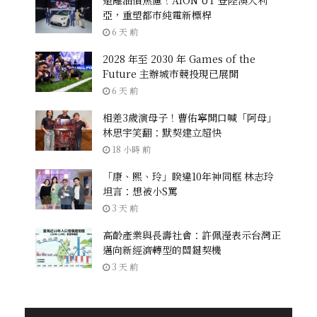
亞，重塑都市純電新標桿
6 天 前
2028 年至 2030 年 Games of the
Future 主辦城市競投現已展開
6 天 前
相差3歲演母子！曹佑寧開口喊「阿母」
林思宇笑翻：默契建立超快
18 小時 前
「康、熙、玲」睽違10年神同框 林志玲
坦言：想被小S罵
3 天 前
高齡產業與長壽社會：許佩瀅表示台灣正
邁向新經濟轉型的關鍵契機
3 天 前