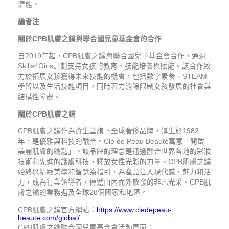
潛能。
編者注
關於
CPB肌膚之鑰與聯合國兒童基金會的合作
自2019年起，CPB肌膚之鑰與聯合國兒童基金會合作，通過
Skills4Girls計劃支持女孩的教育、技能培養與賦能。該合作致
力於拓展女孩獲得未來技能的機會，包括數字素養、STEAM
學習以及生活技能項目，同時著力消除限制女孩發展的社會與
結構性障礙。
關於
CPB肌膚之鑰
CPB肌膚之鑰作為資生堂旗下全球奢侈品牌，誕生於1982
年，是優雅與科技的融合。Clé de Peau Beauté寓意「開啟
美麗肌膚的鑰匙」。該品牌的理念是通過融合世界各地的彩妝
技術和先進的護膚科技，釋放女性光彩的力量。CPB肌膚之鑰
始終以精緻美學和智慧為指引，為產品注入現代感、魅力和活
力，成為行業領導者，傳遞由內而外散發的非凡光采。CPB肌
膚之鑰的業務遍及全球28個國家和地區。
CPB肌膚之鑰官方網站：
https://www.cledepeau-
beaute.com/global/
CPB肌膚之鑰聯合國兒童基金會活動頁面：