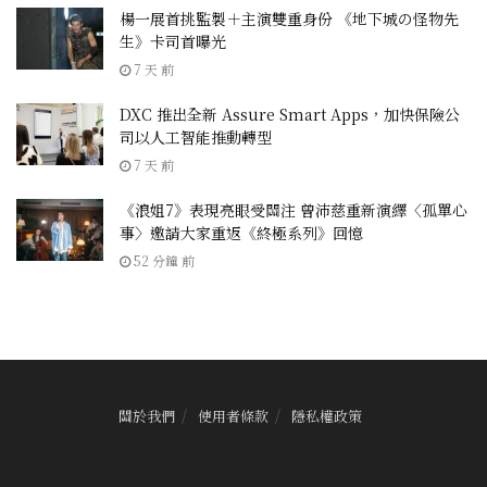
楊一展首挑監製＋主演雙重身份 《地下城の怪物先
生》卡司首曝光
7 天 前
DXC 推出全新 Assure Smart Apps，加快保險公
司以人工智能推動轉型
7 天 前
《浪姐7》表現亮眼受關注 曾沛慈重新演繹〈孤單心
事〉邀請大家重返《終極系列》回憶
52 分鐘 前
關於我們
使用者條款
隱私權政策