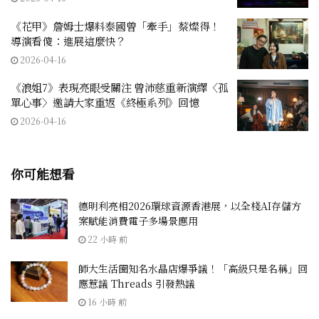
《花甲》詹姆士爆料泰國曾「牽手」蔡燦得！
導演看傻：進展這麼快？
2026-04-16
《浪姐7》表現亮眼受關注 曾沛慈重新演繹〈孤
單心事〉邀請大家重返《終極系列》回憶
2026-04-16
你可能想看
德明利亮相2026環球資源香港展，以全棧AI存儲方
案賦能消費電子多場景應用
22 小時 前
師大生活圈知名水晶店爆爭議！「高級只是名稱」回
應惹議 Threads 引發熱議
16 小時 前