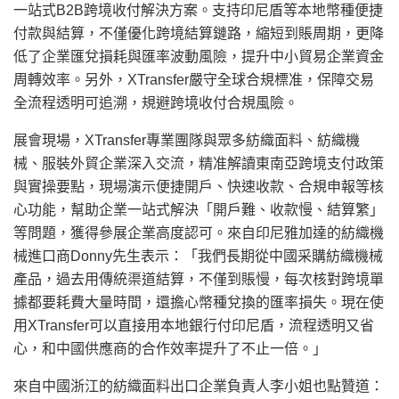
一站式B2B跨境收付解決方案。支持印尼盾等本地幣種便捷
付款與結算，不僅優化跨境結算鏈路，縮短到賬周期，更降
低了企業匯兌損耗與匯率波動風險，提升中小貿易企業資金
周轉效率。另外，XTransfer嚴守全球合規標准，保障交易
全流程透明可追溯，規避跨境收付合規風險。
展會現場，XTransfer專業團隊與眾多紡織面料、紡織機
械、服裝外貿企業深入交流，精准解讀東南亞跨境支付政策
與實操要點，現場演示便捷開戶、快速收款、合規申報等核
心功能，幫助企業一站式解決「開戶難、收款慢、結算繁」
等問題，獲得參展企業高度認可。來自印尼雅加達的紡織機
械進口商Donny先生表示：「我們長期從中國采購紡織機械
產品，過去用傳統渠道結算，不僅到賬慢，每次核對跨境單
據都要耗費大量時間，還擔心幣種兌換的匯率損失。現在使
用XTransfer可以直接用本地銀行付印尼盾，流程透明又省
心，和中國供應商的合作效率提升了不止一倍。」
來自中國浙江的紡織面料出口企業負責人李小姐也點贊道：