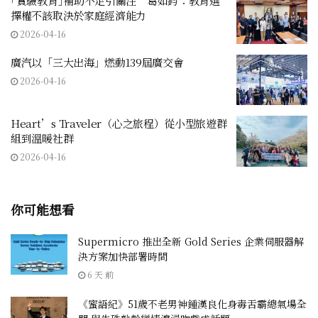
｢實驗教育｣補助不足引關注 葛如鈞：教育選
擇權不該取決於家庭經濟能力
2026-04-16
廣汽以「三大出海」燃動139屆廣交會
2026-04-16
Heart’s Traveler（心之旅程）從小型旅遊群
組到溫暖社群
2026-04-16
你可能想看
Supermicro 推出全新 Gold Series 企業伺服器解
決方案加快部署時間
6 天 前
《蜜語紀》51歲不老男神鍾漢良化身毒舌霸總氣場全