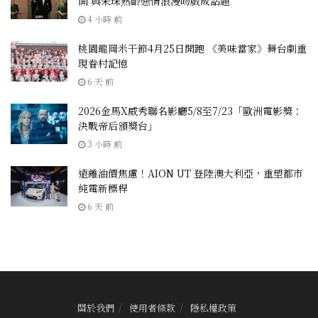
開 與朱珠熟齡戀情浪漫吻戲成話題
4 小時 前
桃園龍岡米干節4月25日開跑 《美味當家》舞台劇重
現眷村記憶
6 天 前
2026金馬X威秀聯名影廳5/8至7/23「歐洲電影獎：
決戰帝后頒獎台」
3 小時 前
遠離油價焦慮！AION UT 登陸澳大利亞，重塑都市
純電新標桿
6 天 前
關於我們
使用者條款
隱私權政策