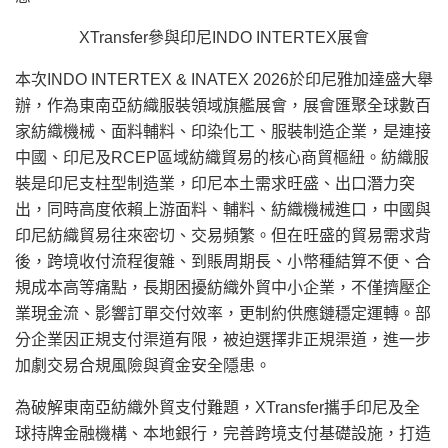
XTransfer參與印尼INDO INTERTEX展會
本次INDO INTERTEX & INATEX 2026於印尼雅加達盛大舉
辦，作為東南亞紡織服裝領域旗艦展會，展會匯聚全球數百
家紡織機械、面料輔料、印染化工、服裝制造企業，是連接
中國、印尼及RCEP區域紡織貿易的核心商貿樞紐。紡織服
裝是印尼支柱型制造業，印尼本土需求旺盛、出口潛力突
出，同時高度依賴上游面料、輔料、紡織機械進口，中國與
印尼紡織貿易往來密切、交易頻繁。但在旺盛的貿易需求背
後，跨境收付流程復雜、到賬周期長、小幣種結算不便、合
規成本高等痛點，長期困擾紡織外貿中小企業，不僅擠壓企
業現金流、影響訂單交付效率，更制約供應鏈穩定運轉。部
分企業因正規支付渠道有限，被迫選擇非正規渠道，進一步
加劇交易合規風險與資金安全隱患。
為破解東南亞紡織外貿支付難題，XTransfer攜手印尼及全
球持牌金融機構、本地銀行，完善跨境支付基礎設施，打造