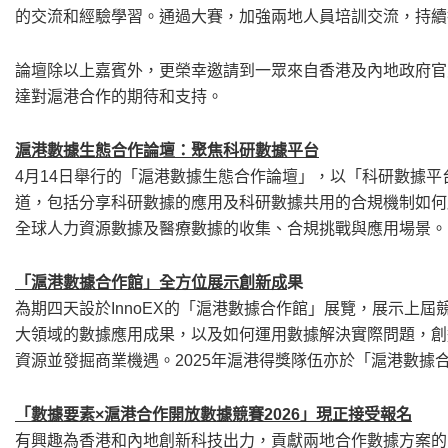
的交流和經驗學習。通過大賽，加強兩地人員培訓交流，持續
論壇除以上嘉賓外，更榮幸邀請到一眾來自香港及內地政府官
達對滬港合作的期待和支持。
滬港數據生態合作論壇：聚焦科研數據平台
4月14日舉行的「滬港數據生態合作論壇」，以「科研數據
道，包括分享科研數據的應用及科研數據共用的合規機制如何
全球人力資源數據及醫療數據的收集、合規挑戰與應用場景。
「滬港數據合作館」全方位展示創新成
果
為期四天設於InnoEX的「滬港數據合作館」展覽，展示上
大領域的數據應用成果，以及如何運用數據解決實際問題，創
資源並發掘商業機遇。2025年滬港得獎隊伍亦於「滬港數據
「數據要素×滬港合作開放數據競賽2026」現正接受報名
有興趣為香港和內地創新科技出力，貢獻兩地合作數據方案的團