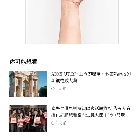
你可能想看
AION UT全球上市即爆單，多國熱銷接連
斬獲權威大獎
1 天 前
麋先生世界巡迴演唱會話題炸裂 告五人直
播也許願想看麋先生跳火圈＋空中吊環
6 天 前