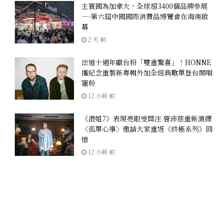
主賓國為加拿大，全球超3400個品牌參展
—-第六屆中國國際消費品博覽會在海南啟
幕
2 天 前
出道十週年獻台粉「雙重驚喜」！HONNE
攜紀念重製新專輯外加全經典歌單登台開唱
寵粉
12 小時 前
《浪姐7》表現亮眼受關注 曾沛慈重新演繹
〈孤單心事〉邀請大家重返《終極系列》回
憶
12 小時 前