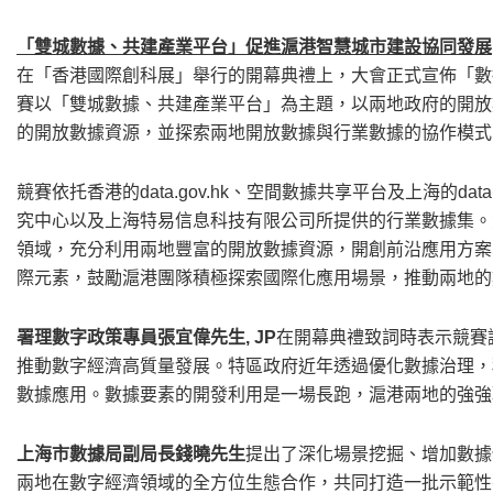
「雙城數據、共建產業平台」促進滬港智慧城市建設協同發展
在「香港國際創科展」舉行的開幕典禮上，大會正式宣佈「數據
賽以「雙城數據、共建產業平台」為主題，以兩地政府的開放
的開放數據資源，並探索兩地開放數據與行業數據的協作模式
競賽依托香港的data.gov.hk、空間數據共享平台及上海的da
究中心以及上海特易信息科技有限公司所提供的行業數據集。
領域，充分利用兩地豐富的開放數據資源，開創前沿應用方案
際元素，鼓勵滬港團隊積極探索國際化應用場景，推動兩地的
署理數字政策專員張宜偉先生, JP
在開幕典禮致詞時表示競賽
推動數字經濟高質量發展。特區政府近年透過優化數據治理，
數據應用。數據要素的開發利用是一場長跑，滬港兩地的強強
上海市數據局副局長錢曉先生
提出了深化場景挖掘、增加數據
兩地在數字經濟領域的全方位生態合作，共同打造一批示範性