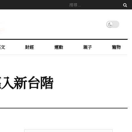
藝文
財經
運動
親子
寵物
邁入新台階