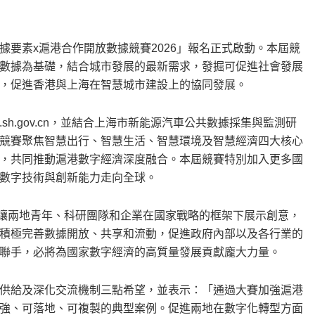
要素x滬港合作開放數據競賽2026」報名正式啟動。本屆競
數據為基礎，結合城市發展的最新需求，發掘可促進社會發展
，促進香港與上海在智慧城市建設上的協同發展。
ta.sh.gov.cn，並結合上海市新能源汽車公共數據採集與監測研
競賽聚焦智慧出行、智慧生活、智慧環境及智慧經濟四大核心
，共同推動滬港數字經濟深度融合。本屆競賽特別加入更多國
數字技術與創新能力走向全球。
讓兩地青年、科研團隊和企業在國家戰略的框架下展示創意，
積極完善數據開放、共享和流動，促進政府內部以及各行業的
聯手，必將為國家數字經濟的高質量發展貢獻龐大力量。
供給及深化交流機制三點希望，並表示：「通過大賽加強滬港
強、可落地、可複製的典型案例。促進兩地在數字化轉型方面