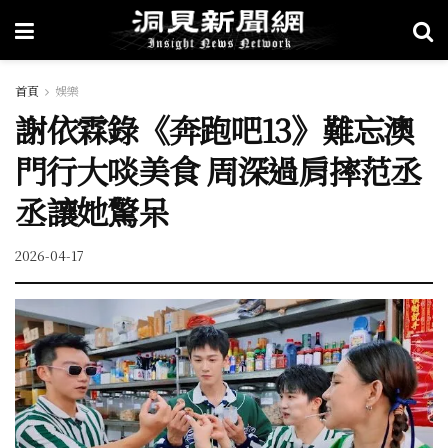
首頁
娛樂
謝依霖錄《奔跑吧13》難忘澳
門行大啖美食 周深過肩摔范丞
丞讓她驚呆
2026-04-17