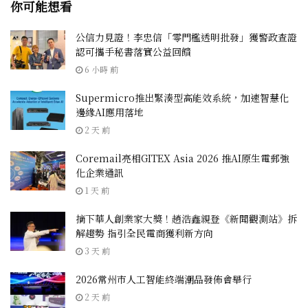
你可能想看
公信力見證！李忠信「零門檻透明批發」獲警政查證
認可攜手秘書落實公益回饋
6 小時 前
Supermicro推出緊湊型高能效系統，加速智慧化
邊緣AI應用落地
2 天 前
Coremail亮相GITEX Asia 2026 推AI原生電郵強
化企業通訊
1 天 前
摘下華人創業家大獎！趙浩鑫親登《新聞觀測站》拆
解趨勢 指引全民電商獲利新方向
3 天 前
2026常州市人工智能終端潮品發佈會舉行
2 天 前