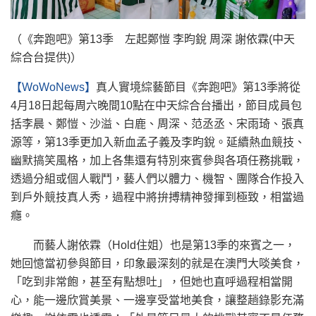
（《奔跑吧》第13季 左起鄭愷 李昀銳 周深 謝依霖(中天
綜合台提供)）
【WoWoNews】
真人實境綜藝節目《奔跑吧》第13季將從
4月18日起每周六晚間10點在中天綜合台播出，節目成員包
括李晨、鄭愷、沙溢、白鹿、周深、范丞丞、宋雨琦、張真
源等，第13季更加入新血孟子義及李昀銳。延續熱血競技、
幽默搞笑風格，加上各集還有特別來賓參與各項任務挑戰，
透過分組或個人戰鬥，藝人們以體力、機智、團隊合作投入
到戶外競技真人秀，過程中將拚搏精神發揮到極致，相當過
癮。
而藝人謝依霖（Hold住姐）也是第13季的來賓之一，
她回憶當初參與節目，印象最深刻的就是在澳門大啖美食，
「吃到非常飽，甚至有點想吐」，但她也直呼過程相當開
心，能一邊欣賞美景、一邊享受當地美食，讓整趟錄影充滿