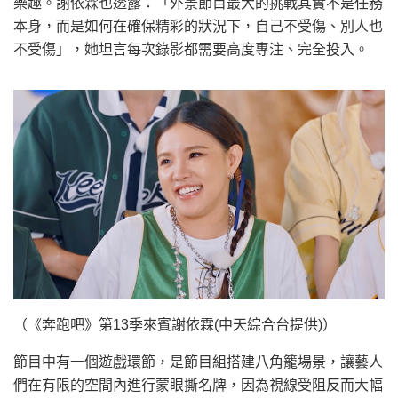
樂趣。謝依霖也透露：「外景節目最大的挑戰其實不是任務
本身，而是如何在確保精彩的狀況下，自己不受傷、別人也
不受傷」，她坦言每次錄影都需要高度專注、完全投入。
（《奔跑吧》第13季來賓謝依霖(中天綜合台提供)）
節目中有一個遊戲環節，是節目組搭建八角籠場景，讓藝人
們在有限的空間內進行蒙眼撕名牌，因為視線受阻反而大幅