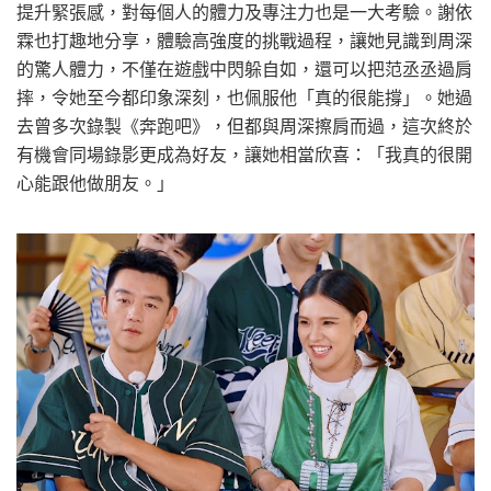
提升緊張感，對每個人的體力及專注力也是一大考驗。謝依
霖也打趣地分享，體驗高強度的挑戰過程，讓她見識到周深
的驚人體力，不僅在遊戲中閃躲自如，還可以把范丞丞過肩
摔，令她至今都印象深刻，也佩服他「真的很能撐」。她過
去曾多次錄製《奔跑吧》，但都與周深擦肩而過，這次終於
有機會同場錄影更成為好友，讓她相當欣喜：「我真的很開
心能跟他做朋友。」