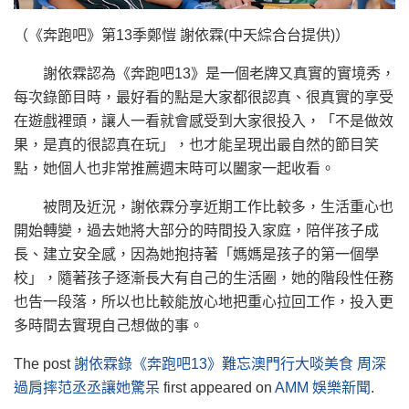
（《奔跑吧》第13季鄭愷 謝依霖(中天綜合台提供)）
謝依霖認為《奔跑吧13》是一個老牌又真實的實境秀，
每次錄節目時，最好看的點是大家都很認真、很真實的享受
在遊戲裡頭，讓人一看就會感受到大家很投入，「不是做效
果，是真的很認真在玩」，也才能呈現出最自然的節目笑
點，她個人也非常推薦週末時可以闔家一起收看。
被問及近況，謝依霖分享近期工作比較多，生活重心也
開始轉變，過去她將大部分的時間投入家庭，陪伴孩子成
長、建立安全感，因為她抱持著「媽媽是孩子的第一個學
校」，隨著孩子逐漸長大有自己的生活圈，她的階段性任務
也告一段落，所以也比較能放心地把重心拉回工作，投入更
多時間去實現自己想做的事。
The post
謝依霖錄《奔跑吧13》難忘澳門行大啖美食 周深
過肩摔范丞丞讓她驚呆
first appeared on
AMM 娛樂新聞
.