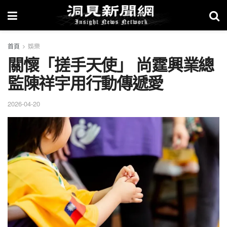
首頁
娛樂
關懷「搓手天使」 尚霆興業總
監陳祥宇用行動傳遞愛
2026-04-20