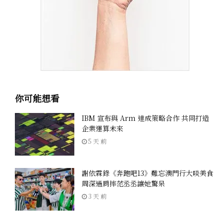
你可能想看
IBM 宣布與 Arm 達成策略合作 共同打造
企業運算未來
5 天 前
謝依霖錄《奔跑吧13》難忘澳門行大啖美食
周深過肩摔范丞丞讓她驚呆
3 天 前