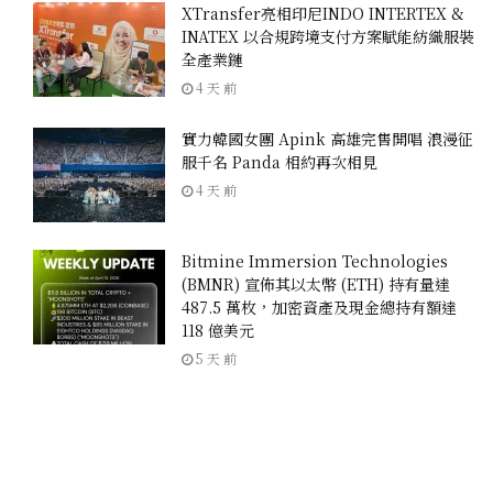
XTransfer亮相印尼INDO INTERTEX &
INATEX 以合規跨境支付方案賦能紡織服裝
全產業鏈
4 天 前
實力韓國女團 Apink 高雄完售開唱 浪漫征
服千名 Panda 相約再次相見
4 天 前
Bitmine Immersion Technologies
(BMNR) 宣佈其以太幣 (ETH) 持有量達
487.5 萬枚，加密資產及現金總持有額達
118 億美元
5 天 前