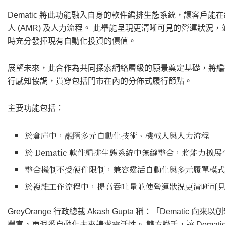
Dematic 將此功能融入自身的軟件編排生態系統，讓客戶
人 (AMR) 及人力流程。 此舉能呈現更清晰可見的營運狀
時充分發揮現有自動化投資的價值。
展望未來，此合作為共同探索網絡層級的願景奠定基礎，將編
行感知協調，貫穿包括門市在內的分佈式履行節點。
主要功能包括：
於倉庫中，融匯多元自動化技術、機械人與人力流程
於 Dematic 軟件編排生態系統中無縫整合，將能力擴
整合機制不受硬件限制，兼容靈活自動化與多元履單模
於複雜工作流程中，提高吞吐量並使營運狀況更清晰可
GreyOrange 行政總裁 Akash Gupta 稱：「Dema
豐富，更洞悉自動化未來講求靈活性。 雙方聯手，讓 Dema