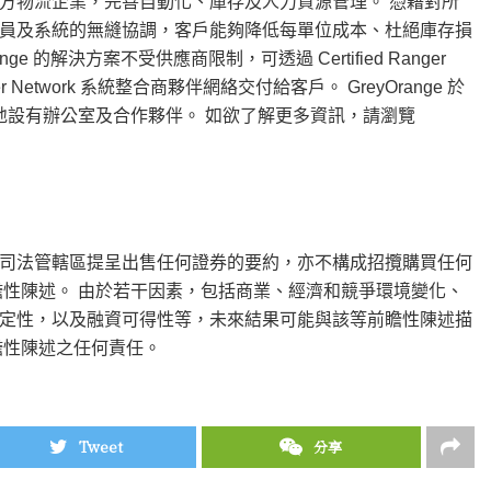
方物流企業，完善自動化、庫存及人力資源管理。 憑藉對所
員及系統的無縫協調，客戶能夠降低每單位成本、杜絕庫存損
的解決方案不受供應商限制，可透過 Certified Ranger
ner Network 系統整合商夥伴網絡交付給客戶。 GreyOrange 於
各地設有辦公室及合作夥伴。 如欲了解更多資訊，請瀏覽
司法管轄區提呈出售任何證券的要約，亦不構成招攬購買任何
瞻性陳述。 由於若干因素，包括商業、經濟和競爭環境變化、
定性，以及融資可得性等，未來結果可能與該等前瞻性陳述描
瞻性陳述之任何責任。
Tweet
分享