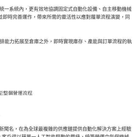
能在統一系統內，更有效地協調固定式自動化設備、自主移動機械
況，並即時完善運作，帶來所需的靈活性以應對履單流程演變，同
排能力拓展至倉庫之外，即時實現庫存、產能與訂單流程的執
展至整個營運流程
式
見
tic 向來以創新聞名，在為全球最複雜的供應鏈提供自動化解決方案上經驗
tic 客戶得以藉單一人工智能驅動的層級，統籌營運中每個機械