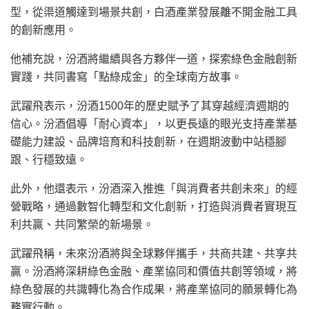
型，從渠道觸達到場景共創，白酒產業發展離不開金融工具
的創新應用。
他補充說，汾酒將繼續與各方夥伴一道，探索綠色金融創新
實踐，共同書寫「點綠成金」的全球南方故事。
武躍飛表示，汾酒1500年的歷史賦予了其穿越經濟週期的
信心。汾酒倡導「耐心資本」，以更長遠的眼光支持產業基
礎能力建設、品牌培育和科技創新，在週期波動中站穩腳
跟、行穩致遠。
此外，他還表示，汾酒深入推進「與消費者共創未來」的經
營戰略，通過數智化轉型和文化創新，打造與消費者實現互
利共贏、共同繁榮的新場景。
武躍飛稱，未來汾酒將與全球夥伴攜手，共商共建、共享共
贏。汾酒將深耕綠色金融、產業協同和價值共創等領域，將
綠色發展的共識轉化為合作成果，將產業協同的願景轉化為
務實行動。