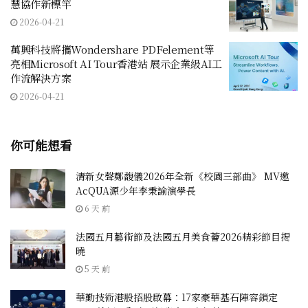
慧協作新標竿
2026-04-21
萬興科技將攜Wondershare PDFelement等
亮相Microsoft AI Tour香港站 展示企業級AI工
作流解決方案
2026-04-21
你可能想看
清新女聲鄭馥儀2026年全新《校園三部曲》 MV邀
AcQUA源少年李秉諭演學長
6 天 前
法國五月藝術節及法國五月美食薈2026精彩節目揭
曉
5 天 前
華勤技術港股招股啟幕：17家豪華基石陣容鎖定