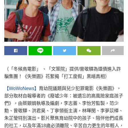
（「冬候鳥電影」 、「文策院」提供/曾敬驊為還債進入詐
騙集團！《失樂園》花絮揭「打工度假」黑暗真相）
【WoWoNews】
育幼院議題與兒少犯罪電影《失樂園》，
部分取材自報導者的《廢墟少年：被遺忘的高風險家庭孩子
們》，由蔡銀娟執導及編劇，李志薔、李怡芳監製，范少
勳、曾敬驊、洪君昊、丁寧領銜主演，林暉閔、李夢苡樺、
朱芷瑩特別演出。影片聚焦育幼院中的孩子、陪伴他們成長
的社工，以及年滿18歲必須離院、辛苦自力更生的年輕人，