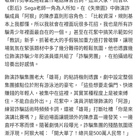
敬驊作勢拿起拖鞋當作電話練習台詞，逗樂大家，而曾以
《影后》Sega老師一角為人所知，在《失樂園》中飾演詐
騙成員「阿狠」的陳彥嘉則形容角色：「比較資深，規則基
本上我都懂，所以我就會在裡面玩很多花招，我也是所有詐
騙青少年裡面最自在的一個。」甚至在花絮中搞笑示範如何
「教訓」新手，抓著老大的手假裝加重力道打曾敬驊，讓現
場氣氛在緊張題材中多了幾分難得的輕鬆氛圍，他也透露幾
位飾演詐騙少年的演員還共組了「詐騙男團」，在拍攝過程
培養出好感情。
飾演詐騙集團老大「雄哥」的粘詩楷則透露，劇中設定整個
集團據點位於附有游泳池的豪宅，「這些想要走偏門、快速
賺錢的年輕人，被集中在這裡，其實某種程度上是被束縛
住，不能自由外出。」花絮中，演員洪毓璟飾演的「阿游」
練習詐騙話術時頻頻卡詞，還被「雄哥」打斷吐槽「你是來
演講比賽嗎？」壓迫場面讓鏡頭外的陳彥嘉一邊發笑、一邊
直呼不寒而慄。隨著劇情片段曝光，詐騙集團的殘酷氛圍逐
漸浮現，阿狠大喊：「開大單了！總共是500萬人民幣！」