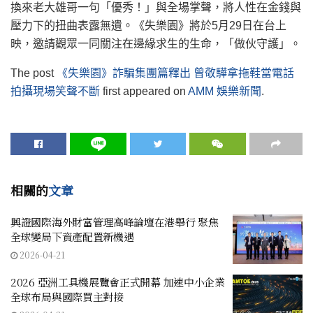
換來老大雄哥一句「優秀！」與全場掌聲，將人性在金錢與
壓力下的扭曲表露無遺。《失樂園》將於5月29日在台上
映，邀請觀眾一同關注在邊緣求生的生命，「做伙守護」。
The post
《失樂園》詐騙集團篇釋出 曾敬驊拿拖鞋當電話
拍攝現場笑聲不斷
first appeared on
AMM 娛樂新聞
.
相關的
文章
興證國際海外財富管理高峰論壇在港舉行 聚焦
全球變局下資產配置新機遇
2026-04-21
2026 亞洲工具機展覽會正式開幕 加速中小企業
全球布局與國際買主對接