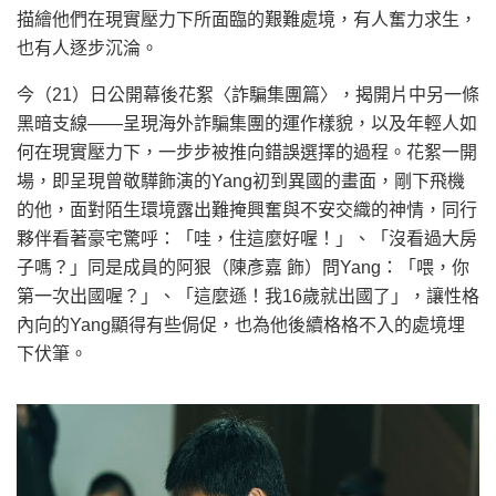
描繪他們在現實壓力下所面臨的艱難處境，有人奮力求生，
也有人逐步沉淪。
今（21）日公開幕後花絮〈詐騙集團篇〉，揭開片中另一條
黑暗支線——呈現海外詐騙集團的運作樣貌，以及年輕人如
何在現實壓力下，一步步被推向錯誤選擇的過程。花絮一開
場，即呈現曾敬驊飾演的Yang初到異國的畫面，剛下飛機
的他，面對陌生環境露出難掩興奮與不安交織的神情，同行
夥伴看著豪宅驚呼：「哇，住這麼好喔！」、「沒看過大房
子嗎？」同是成員的阿狠（陳彥嘉 飾）問Yang：「喂，你
第一次出國喔？」、「這麼遜！我16歲就出國了」，讓性格
內向的Yang顯得有些侷促，也為他後續格格不入的處境埋
下伏筆。