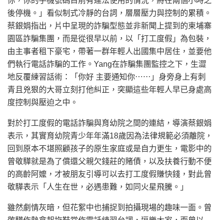
你，你的手機號碼目前有違法使用的情況，將在兩個小時之
後停機。」看似制式冷靜的台詞，層層壓力與控制的累積。
蔡銀娟指出，片中呈現的詐騙型態並非新聞上提到的柬埔寨
園區詐騙集團，而是從很早以前，以「打工度假」為包裝，
由主事者租下豪宅，帶著一群年輕人出國集中居住，並要他
們執行電話詐騙的工作。Yang在詐騙集團監控之下，生澀
地反覆練習話術：「你好 主要通知你⋯⋯」身旁身上有刺
青且兇狠的大哥立刻打他糾正，突顯這些年輕人早已身處高
度控制與壓迫之中。
對於打工度假的電話詐騙與育幼院之間的連結，導演蔡銀娟
表示，其實育幼院青少年年滿18歲因為法律規範必須離院，
回到原本不堪照顧孩子的原生家庭或是自力更生，電影中的
曾敬驊就是為了償還父親欠錢莊的賭債，以及扶養行動不便
的高齡阿嬤，才被朋友引導可以去打工度假賺快錢，對此曾
敬驊表示「人生在世，必遇患難，如同火星飛騰。」
雖然劇情灰暗，但花絮中也捕捉到拍攝現場的趣味一面。曾