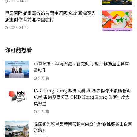
2026-04-21
里昂國際插畫藝術節首屆主題國 邀請臺灣優秀
插畫創作者前進法國駐村
2026-04-21
你可能想看
中電源動、華為香港、智充動力攜手 推動重型貨車
電動化
6 天 前
IAB Hong Kong 數碼大獎 2025表揚傑出數碼營銷
成就 香港麥當勞及 OMD Hong Kong 榮膺年度大
獎得主
4 天 前
韓國領先租車品牌樂天租車向全球遊客推薦釜山自駕
游路線