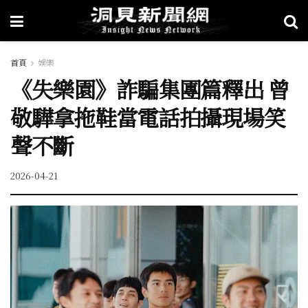
首頁
娛樂
《失樂園》詐騙集團篇釋出 曾
敬驊拿拖鞋當電話拍攝現場笑
聲不斷
2026-04-21