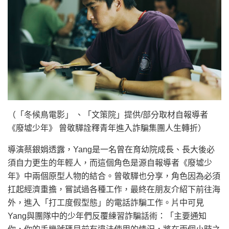
（「冬候鳥電影」 、「文策院」提供/部分取材自報導者
《廢墟少年》 曾敬驊詮釋青年進入詐騙集團人生轉折）
導演蔡銀娟透露，Yang是一名曾在育幼院成長、長大後必
須自力更生的年輕人，而這個角色是源自報導者《廢墟少
年》中兩個原型人物的結合。曾敬驊也分享，角色因為必須
扛起經濟重擔，嘗試過各種工作，最終在朋友介紹下前往海
外，進入「打工度假型態」的電話詐騙工作。片中可見
Yang與團隊中的少年們反覆練習詐騙話術：「主要通知