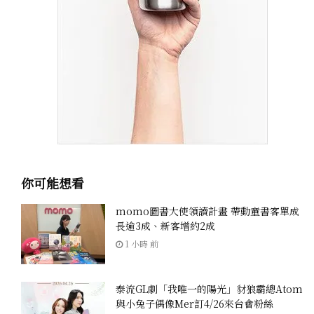
你可能想看
momo圖書大使領讀計畫 帶動童書客單成
長逾3成、新客增約2成
1 小時 前
泰流GL劇「我唯一的陽光」豺狼霸總Atom
與小兔子偶像Mer訂4/26來台會粉絲