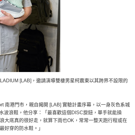
LLADIUM [LAB]，邀請演導雙棲男星柯震東以其跨界不設限的
aport 南港門市，親自揭開 [LAB] 實驗計畫序幕，以一身灰色系城
+ 防水波浪鞋，他分享：「最喜歡這個DISC旋鈕，單手就能操
浪大底真的很好走，就算下雨也OK，常常一整天跑行程或在
最好穿的防水鞋。」