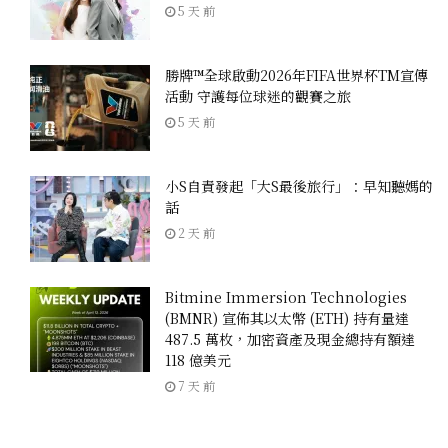
5 天 前
勝牌™全球啟動2026年FIFA世界杯TM宣傳
活動 守護每位球迷的觀賽之旅
5 天 前
小S自責發起「大S最後旅行」：早知聽媽的
話
2 天 前
Bitmine Immersion Technologies
(BMNR) 宣佈其以太幣 (ETH) 持有量達
487.5 萬枚，加密資產及現金總持有額達
118 億美元
7 天 前