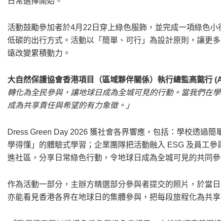
日常選擇開始。
活動鼓勵參加者於4月22日穿上綠色服飾，並完成一項綠色
低碳的出行方式。活動以「簡單、可行」為設計原則，讓更多
遠改變累積動力。
大自然保護協會香港項目（區域夥伴關係）執行總監高㦤行 (Anth
轉化為全民參與，讓地球日成為全城可見的行動。當我們在學
成為共享責任與希望的有力象徵。」
Dress Green Day 2026 獲社會各界響應，包括：
學得懂」的體驗式學習；企業團隊把活動融入 ESG 及員工
進社區，分享日常綠色行動，令地球日成為全城可見的共同參
作為活動一部分，主辦方精選部分參與者提交的照片，於當日
亦能看見香港各界在地球日的集體參與，把每段旅程化為共享