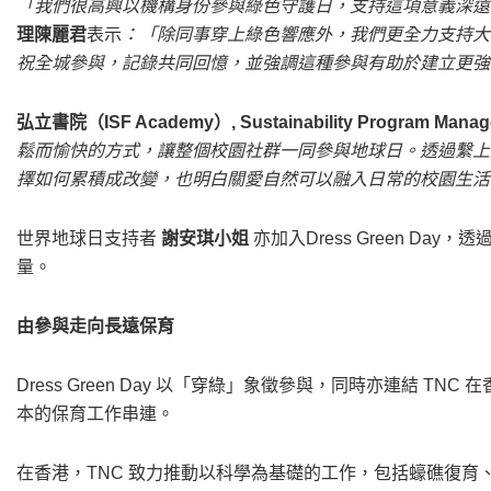
「我們很高興以機構身份參與綠色守護日，支持這項意義深遠
理陳麗君
表示
：「除同事穿上綠色響應外，我們更全力支持大
祝全城參與，記錄共同回憶，並強調這種參與有助於建立更強
弘立書院（ISF Academy）, Sustainability Program Manage
鬆而愉快的方式，讓整個校園社群一同參與地球日。透過繫上
擇如何累積成改變，也明白關愛自然可以融入日常的校園生活
世界地球日支持者
謝安琪小姐
亦加入Dress Green D
量。
由參與走向長遠保育
Dress Green Day 以「穿綠」象徵參與，同時亦連結 
本的保育工作串連。
在香港，TNC 致力推動以科學為基礎的工作，包括蠔礁復