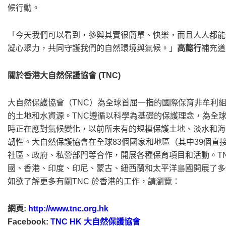
候行動。
「今天我們可以看到，參與其實很簡單、快樂，而且人人都能
凝心聚力，共同守護我們的自然環境與氣候。」
高㦤行
補充道
關於香港大自然保護協會 (TNC)
大自然保護協會（TNC）為全球首屈一指的國際保育非牟利
的土地和水資源。TNC遵循以科學為基礎的保護理念，為全
時正在應對氣候變化，以前所未有的規模保護土地、淡水和海
韌性。大自然保護協會在全球83個國家和地區（其中39個直
社區、政府、私營部門等合作，開展各種保育項目和活動。T
國、香港、印度、印尼、蒙古、紐西蘭和太平洋島國開展了多個項
如欲了解更多有關TNC 於香港的工作，請瀏覽：
網頁:
http://www.tnc.org.hk
Facebook:
TNC HK 大自然保護協會