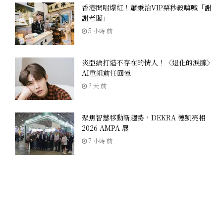
香港開唱爆紅！蕭秉治VIP票秒殺嗨喊「謝
謝老闆」
5 小時 前
炎亞綸打造不存在的情人！〈退化的淚腺〉
AI重組前任回憶
2 天 前
聚焦智慧移動新趨勢，DEKRA 德凱亮相
2026 AMPA 展
7 小時 前