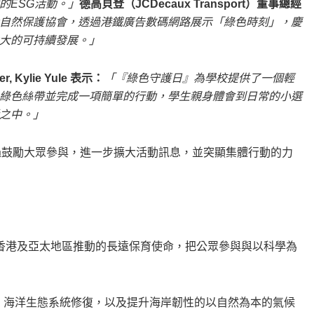
的ESG活動。」
德高貝登（JCDecaux Transport）董事總經
自然保護協會，透過港鐵廣告數碼網路展示「綠色時刻」，慶
大的可持續發展。」
r, Kylie Yule 表示：
「『綠色守護日』為學校提供了一個輕
綠色絲帶並完成一項簡單的行動，學生親身體會到日常的小選
之中。」
ay，透過鼓勵大眾參與，進一步擴大活動訊息，並突顯集體行動的力
TNC 在香港及亞太地區推動的長遠保育使命，把公眾參與與以科學為
育、海洋生態系統修復，以及提升海岸韌性的以自然為本的氣候