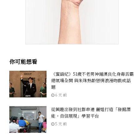
你可能想看
《蜜語紀》51歲不老男神鍾漢良化身毒舌霸
總氣場全開 與朱珠熟齡戀情浪漫吻戲成話
題
6 天 前
從興趣出發到社群串連 麗姐打造「發掘潛
能・自信展現」學習平台
5 天 前