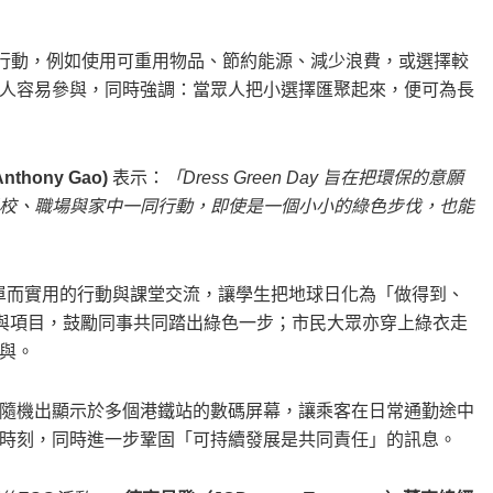
小行動，例如使用可重用物品、節約能源、減少浪費，或選擇較
人容易參與，同時強調：當眾人把小選擇匯聚起來，便可為長
ony Gao)
表示：
「Dress Green Day 旨在把環保的意願
校、職場與家中一同行動，即使是一個小小的綠色步伐，也能
學校透過簡單而實用的行動與課堂交流，讓學生把地球日化為「做得到、
參與項目，鼓勵同事共同踏出綠色一步；市民大眾亦穿上綠衣走
與。
隨機出顯示於多個港鐵站的數碼屏幕，讓乘客在日常通勤途中
時刻，同時進一步鞏固「可持續發展是共同責任」的訊息。