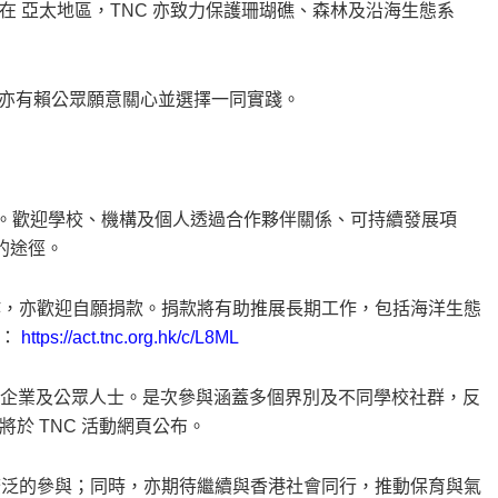
 亞太地區，TNC 亦致力保護珊瑚礁、森林及沿海生態系
政策，亦有賴公眾願意關心並選擇一同實踐。
22日之後。歡迎學校、機構及個人透過合作夥伴關係、可持續發展項
的途徑。
作，亦歡迎自願捐款。捐款將有助推展長期工作，包括海洋生態
結：
https://act.tnc.org.hk/c/L8ML
26 的學校、企業及公眾人士。是次參與涵蓋多個界別及不同學校社群，反
於 TNC 活動網頁公布。
來更廣泛的參與；同時，亦期待繼續與香港社會同行，推動保育與氣