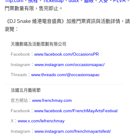
Trip.com
、
携程
、
Ticketflap
、
uutix
、
貓眼
、
大麥
、
PLVR
。
門票數量有限，售完即止。
《DJ Snake 維港電音盛典》加推門票資訊與活動詳情，請
瀏覽：
天機數碼及活動策劃有限公司
Facebook：
www.facebook.com/OccasionsPR
Instagram：
www.instagram.com/occasionsapac/
Threads：
www.threads.com/@occasionsapac
法國五月藝術節
官方網站：
www.frenchmay.com
Facebook：
www.facebook.com/FrenchMayArtsFestival
X：
www.x.com/lefrenchmay
Instagram：
www.instagram.com/frenchmayartsfest/