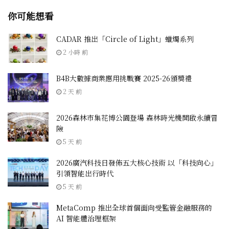
你可能想看
CADAR 推出「Circle of Light」蠟燭系列
2 小時 前
B4B大數據商業應用挑戰賽 2025-26頒獎禮
2 天 前
2026森林市集花博公園登場 森林時光機開啟永續冒
險
5 天 前
2026廣汽科技日發佈五大核心技術 以「科技向心」
引領智能出行時代
5 天 前
MetaComp 推出全球首個面向受監管金融服務的
AI 智能體治理框架