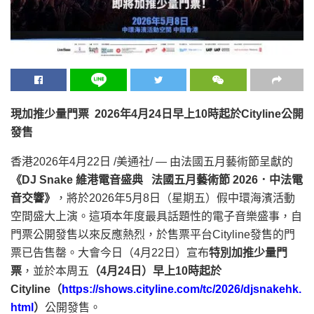
現加推少量門票
2026
年
4
月
24
日
早上
10
時起於
Cityline
公開
發售
香港
2026年4月22日
/美通社/ — 由法國五月藝術節呈獻的
《
DJ Snake
維港電音盛典
法國五月藝術節
2026
．中法電
音交響》
，將於2026年5月8日（星期五）假中環海濱活動
空間盛大上演。這項本年度最具話題性的電子音樂盛事，自
門票公開發售以來反應熱烈，於售票平台Cityline發售的門
票已告售罄。大會今日（4月22日）宣布
特別加推少量門
票
，並於本周五
（
4
月
24
日）早上
10
時起於
Cityline
（
https://shows.cityline.com/tc/2026/djsnakehk.
html
）
公開發售。