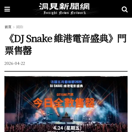
首頁
國際
《DJ Snake 維港電音盛典》門
票售罄
2026-04-22