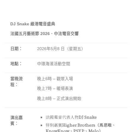
DJ Snake
維港電音盛典
法國五月藝術節
2026
．中法電音交響
日期：
2026年5月8 日（星期五）
地點：
中環海濱活動空間
當晚流
晚上6時 – 觀眾入場
程：
晚上7時 – 暖場表演
晚上8時 – 正式演出開始
法國電音代表人物
DJ Snake
演出嘉
賓：
特別嘉賓
Higher Brothers
（馬思唯、
KnowKnow
、
PSY.P
、
Melo
）