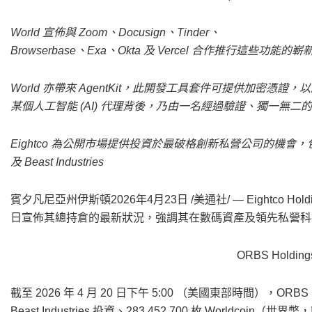
World 宣佈與 Zoom、Docusign、Tinder、
Browserbase、Exa、Okta 及 Vercel 合作推行這些功能的
World 亦帶來 AgentKit，此開發工具套件可提供加密憑證，
某個人工智能 (AI) 代理背後，乃由一名經過驗證、獨一無二
Eightco 為公開市場提供投資於最破格創新私營公司的機會，包括
及 Beast Industries
賓夕凡尼亞州伊斯頓
2026年4月23日
/美通社/ — Eightco Ho
日宣佈其總持倉的最新狀況，強調其在數碼資產及領先私營科
ORBS Holdings
截至 2026 年 4 月 20 日下午 5:00 （美國東部時間），ORBS
Beast Industries 投資、283,452,700 枚 Worldcoin