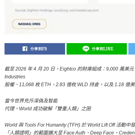
分享到FB
分享到LINE
截至 2026 年 4 月 20 日，Eightco 的財庫組成：9,000 萬美元 
Industries
股權、11,068 枚 ETH、2.83 億枚 WLD 持倉，以及 1.18
當今世界充斥深偽及智能
代理，World 成功破解「雙重人類」之困
World 與 Tools For Humanity (TFH) 於 World Lift Off
「人類證明」的範圍擴大至 Face Auth、Deep Face、Credentials