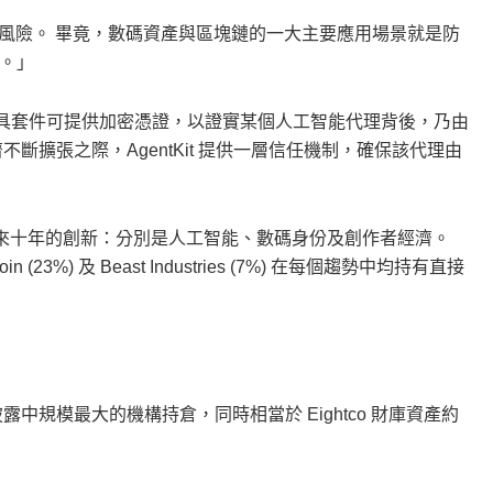
大風險。 畢竟，數碼資產與區塊鏈的一大主要應用場景就是防
。」
。 此開發工具套件可提供加密憑證，以證實某個人工智能代理背後，乃由
斷擴張之際，AgentKit 提供一層信任機制，確保該代理由
導未來十年的創新：分別是人工智能、數碼身份及創作者經濟。
n (23%) 及 Beast Industries (7%) 在每個趨勢中均持有直接
公開披露中規模最大的機構持倉，同時相當於 Eightco 財庫資產約