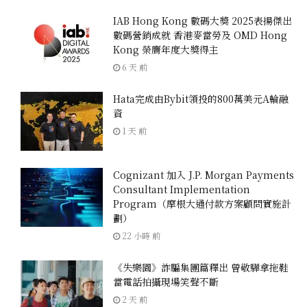
IAB Hong Kong 數碼大獎 2025表揚傑出
數碼營銷成就 香港麥當勞及 OMD Hong
Kong 榮膺年度大獎得主
6 天 前
Hata完成由Bybit領投的800萬美元A輪融
資
1 天 前
Cognizant 加入 J.P. Morgan Payments
Consultant Implementation
Program（摩根大通付款方案顧問實施計
劃）
22 小時 前
《失樂園》詐騙集團篇釋出 曾敬驊拿拖鞋
當電話拍攝現場笑聲不斷
2 天 前