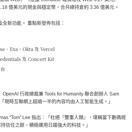
達 1.18 億美元的現金與穩定幣，合共總持倉約 3.36 億美元。
品及全新功能。 重點新發佈包括：
e、Exa、Okta 及 Vercel
tials 及 Concert Kit
平台
制
AI 行政總裁兼 Tools for Humanity 聯合創辦人 Sam
ff 主題演講上說：「現時互聯網上超過一半的內容均由人工智能生成。」
員 Thomas “Tom” Lee 指出：「杜絕『雙重人類』，堪稱當下數碼經
保持信任之餘，積極運用日趨強大的科技。」