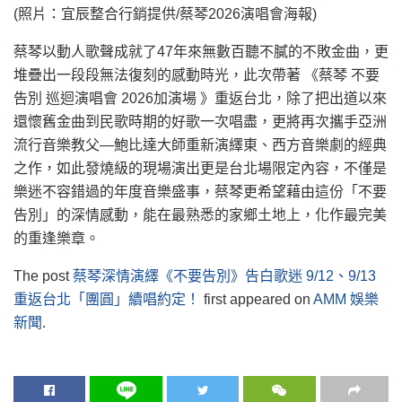
(照片：宜辰整合行銷提供/蔡琴2026演唱會海報)
蔡琴以動人歌聲成就了47年來無數百聽不膩的不敗金曲，更
堆疊出一段段無法復刻的感動時光，此次帶著 《蔡琴 不要
告別 巡迴演唱會 2026加演場 》重返台北，除了把出道以來
還懷舊金曲到民歌時期的好歌一次唱盡，更將再次攜手亞洲
流行音樂教父—鮑比達大師重新演繹東、西方音樂劇的經典
之作，如此發燒級的現場演出更是台北場限定內容，不僅是
樂迷不容錯過的年度音樂盛事，蔡琴更希望藉由這份「不要
告別」的深情感動，能在最熟悉的家鄉土地上，化作最完美
的重逢樂章。
The post
蔡琴深情演繹《不要告別》告白歌迷 9/12、9/13
重返台北「團圓」續唱約定！
first appeared on
AMM 娛樂
新聞
.