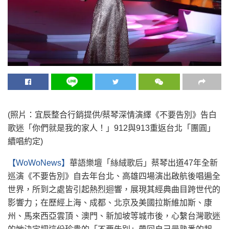
(照片：宜辰整合行銷提供/蔡琴深情演繹《不要告別》告白
歌迷「你們就是我的家人！」912與913重返台北「團圓」
續唱約定)
【WoWoNews】
華語樂壇「絲絨歌后」蔡琴出道47年全新
巡演《不要告別》自去年台北、高雄四場演出啟航後唱遍全
世界，所到之處皆引起熱烈迴響，展現其經典曲目跨世代的
影響力；在歷經上海、成都、北京及美國拉斯維加斯、康
州、馬來西亞雲頂、澳門、新加坡等城市後，心繫台灣歌迷