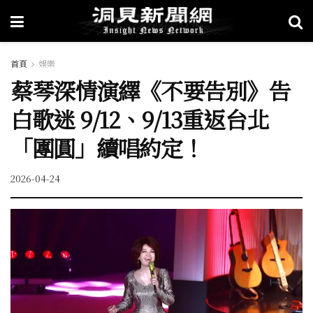
首頁
娛樂
蔡琴深情演繹《不要告別》告
白歌迷 9/12、9/13重返台北
「團圓」續唱約定！
2026-04-24