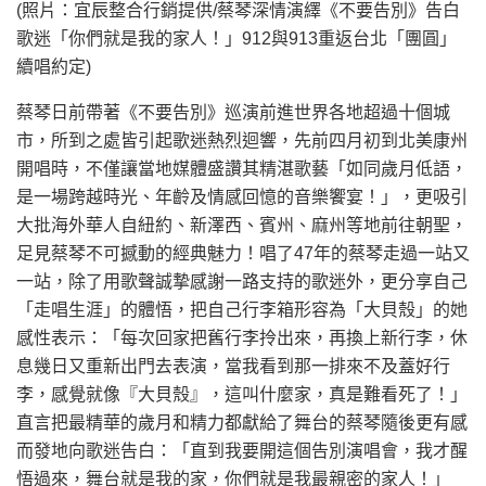
(照片：宜辰整合行銷提供/蔡琴深情演繹《不要告別》告白
歌迷「你們就是我的家人！」912與913重返台北「團圓」
續唱約定)
蔡琴日前帶著《不要告別》巡演前進世界各地超過十個城
市，所到之處皆引起歌迷熱烈迴響，先前四月初到北美康州
開唱時，不僅讓當地媒體盛讚其精湛歌藝「如同歲月低語，
是一場跨越時光、年齡及情感回憶的音樂饗宴！」，更吸引
大批海外華人自紐約、新澤西、賓州、麻州等地前往朝聖，
足見蔡琴不可撼動的經典魅力！唱了47年的蔡琴走過一站又
一站，除了用歌聲誠摯感謝一路支持的歌迷外，更分享自己
「走唱生涯」的體悟，把自己行李箱形容為「大貝殼」的她
感性表示：「每次回家把舊行李拎出來，再換上新行李，休
息幾日又重新出門去表演，當我看到那一排來不及蓋好行
李，感覺就像『大貝殼』，這叫什麼家，真是難看死了！」
直言把最精華的歲月和精力都獻給了舞台的蔡琴隨後更有感
而發地向歌迷告白：「直到我要開這個告別演唱會，我才醒
悟過來，舞台就是我的家，你們就是我最親密的家人！」