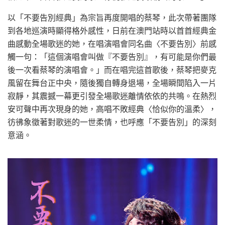
以「不要告別經典」為宗旨再度開唱的蔡琴，此次帶著團隊
到各地巡演時顯得格外感性，日前在澳門站時以首首經典金
曲感動全場歌迷的她，在唱演唱會同名曲〈不要告別〉前感
觸一句：「這個演唱會叫做『不要告別』，有可能是你們最
後一次看蔡琴的演唱會。」而在唱完這首歌後，蔡琴把麥克
風留在舞台正中央，隨後獨自轉身退場，全場瞬間陷入一片
寂靜，其震撼一幕更引發全場歌迷離情依依的共鳴。在熱烈
安可聲中再次現身的她，高唱不敗經典〈恰似你的溫柔〉，
彷彿象徵著對歌迷的一世柔情，也呼應「不要告別」的深刻
意涵。