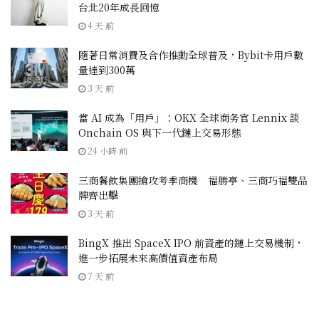
台北20年成長回憶
4 天 前
隨著日常消費及合作推動全球普及，Bybit卡用戶數
量達到300萬
3 天 前
當 AI 成為「用戶」：OKX 全球商务官 Lennix 談
Onchain OS 與下一代鏈上交易形態
24 小時 前
三商餐飲集團搶攻考季商機 福勝亭、三商巧福雙品
牌齊出擊
3 天 前
BingX 推出 SpaceX IPO 前資產的鏈上交易機制，
進一步拓展未來高價值資產布局
7 天 前