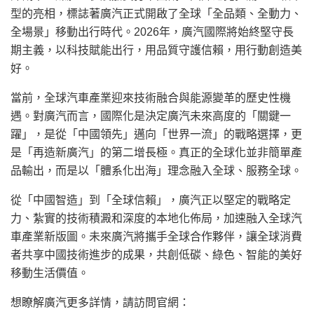
型的亮相，標誌著廣汽正式開啟了全球「全品類、全動力、
全場景」移動出行時代。2026年，廣汽國際將始終堅守長
期主義，以科技賦能出行，用品質守護信賴，用行動創造美
好。
當前，全球汽車產業迎來技術融合與能源變革的歷史性機
遇。對廣汽而言，國際化是決定廣汽未來高度的「關鍵一
躍」，是從「中國領先」邁向「世界一流」的戰略選擇，更
是「再造新廣汽」的第二增長極。真正的全球化並非簡單產
品輸出，而是以「體系化出海」理念融入全球、服務全球。
從「中國智造」到「全球信賴」，廣汽正以堅定的戰略定
力、紮實的技術積澱和深度的本地化佈局，加速融入全球汽
車產業新版圖。未來廣汽將攜手全球合作夥伴，讓全球消費
者共享中國技術進步的成果，共創低碳、綠色、智能的美好
移動生活價值。
想瞭解廣汽更多詳情，請訪問官網：