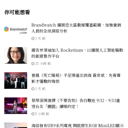
你可能想看
Brandwatch 擴展亞太區數據覆蓋範圍，加強營銷
人員的全球洞察分析
1 天 前
廣告界領袖加入 Rocketium，以擴展人工智能驅動
的創意製作平台
15 小時 前
春風《死亡賭局》手足情逼出淚海 黃奇斌：先看電
影才懂歌的悔恨
1 天 前
蔡琴深情演繹《不要告別》告白歌迷 9/12、9/13重
返台北「團圓」續唱約定！
5 小時 前
海信發布UR9系列電視 開啟原生RGB MiniLED顯示