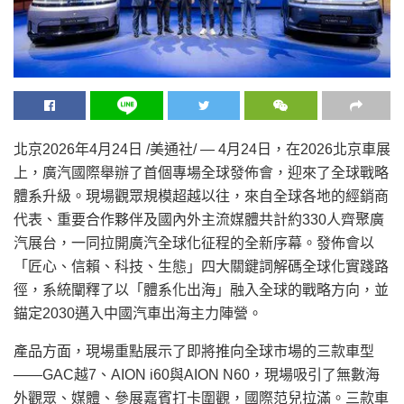
北京
2026年4月24日
/美通社/ — 4月24日，在2026北京車展
上，廣汽國際舉辦了首個專場全球發佈會，迎來了全球戰略
體系升級。現場觀眾規模超越以往，來自全球各地的經銷商
代表、重要合作夥伴及國內外主流媒體共計約330人齊聚廣
汽展台，一同拉開廣汽全球化征程的全新序幕。發佈會以
「匠心、信賴、科技、生態」四大關鍵詞解碼全球化實踐路
徑，系統闡釋了以「體系化出海」融入全球的戰略方向，並
錨定2030邁入中國汽車出海主力陣營。
產品方面，現場重點展示了即將推向全球市場的三款車型
——GAC越7、AION i60與AION N60，現場吸引了無數海
外觀眾、媒體、參展嘉賓打卡圍觀，國際范兒拉滿。三款車