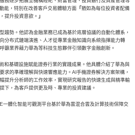
服務逐步拓展至機構經紀、財富管理、投資銀行及資產管理等
鍵動能，特別在改善客戶交易體驗方面
「
猶如為每位投資者配備
，提升投資意欲。
」
型趨勢。他認為金融業務已成為基於底層協議的自動化體系，
向分布式鏈端演進、人才從專業金融知識向系統指揮能力轉
呼籲業界藉力華為等科技生態夥伴引領數字金融創新。
技術和基礎設施賦能證券行業的實踐成果。他具體介紹了華為與
要求的準確理解與快速響應能力。AI手機證券解決方案架構，
幅提升分析師的工作效率，實現研究報告的快速生成與精準輸
提下，為客戶提供更及時、專業的投資建議。
e ONE一體化智能可觀測平台基於華為雲混合雲及計算技術保障交