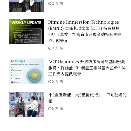
2 天 前
Bitmine Immersion Technologies
(BMNR) 宣佈其以太幣 (ETH) 持有量達
497.6 萬枚，加密資產及現金總持有額達
129 億美元
3 天 前
ACT Genomics 升級臨床認可的基因檢測
服務，將涵蓋 101 個癌症相關基因並於7 個
工作天內提供報告
5 天 前
小S自責發起「大S最後旅行」：早知聽媽的
話
5 天 前