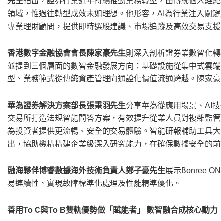
先生
指出，證券行業近年持續推動業務轉型，由傳統個人經紀
領域，惟過往轉型成效未如理想。他形容，AI為行業注入關
專業理財顧問，提供即時選股建議、市場追蹤及高效交易支援
香港數字金融協會會長陳家豪先生
則深入剖析證券業數智化轉
並提到三個層面的數智金融發展方向：基礎設施從集中式雲端
型、業務範式從傳統資產管理向通證化價值流通跨越。陳家豪
華為證券解決方案部長張秉羽先生
分享華為從應用場景、AI
交易所打造法規智能問答方案，有效提升從業人員對複雜監管
為投資者提供更流暢、安全的交易體驗。智能研報輔助工具大
出，協助機構構建企業級深入研究能力，在確保數據安全的前
融海夥伴博睿數據海外技術負責人鄭子豪先生
展示Bonre
易連續性，實現故障標準化處理及性能精準優化。
善用To C與To B雙軌優勢做「賦能者」 數智融合成核心動力