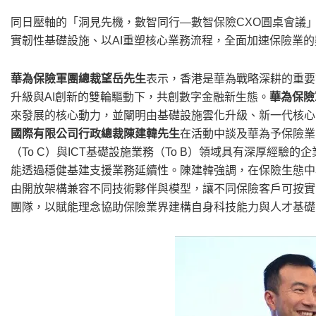
同日壓軸的「洞見先機，數智同行—數智保險CXO圓桌會議」
實韌性基礎設施、以AI重塑核心業務流程，全面加速保險業
華為保險軍團總裁望岳先生
表示，香港是華為戰略深耕的重要
升級與AI創新的雙輪驅動下，共創數字金融新生態。
華為保險
來發展的核心動力，並闡明由基礎設施雲化升級、新一代核心
國際有限公司行政總裁陳建韓先生
在活動中談及華為予保險業
（To C）與ICT基礎設施業務（To B）領域具有深厚經
能透過穩健基建支援業務延續性。陳建韓強調，在保險生態中
由開放架構兼容不同技術夥伴與模型，讓不同保險客戶可按實
團隊，以賦能理念協助保險業界建構自身科技能力與人才基礎