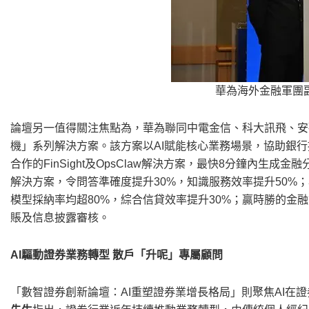
華為海外金融軍團
論壇另一值得關注焦點為，華為聯同中電金信、科大訊飛、安
機」系列解決方案。該方案以AI賦能核心業務場景，協助銀
合作的FinSight及OpsClaw解決方案，最快8分鐘內生
解決方案，令問答準確度提升30%，知識服務效率提升50%
模型採納率均超80%，綜合信貸效率提升30%；贏時勝的金
賬及信息披露審核。
AI驅動證券業務轉型 散戶「升呢」專屬顧問
「數智證券創新論壇：AI重塑證券業增長格局」則聚焦AI在