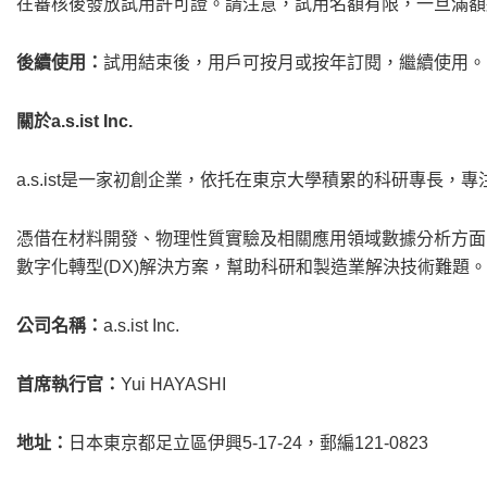
在審核後發放試用許可證。請注意，試用名額有限，一旦滿額
後續使用：
試用結束後，用戶可按月或按年訂閱，繼續使用。
關於
a.s.ist Inc.
a.s.ist是一家初創企業，依托在東京大學積累的科研專長
憑借在材料開發、物理性質實驗及相關應用領域數據分析方面
數字化轉型(DX)解決方案，幫助科研和製造業解決技術難題。a.
公司名稱：
a.s.ist Inc.
首席執行官：
Yui HAYASHI
地址：
日本東京都足立區伊興5-17-24，郵編121-0823