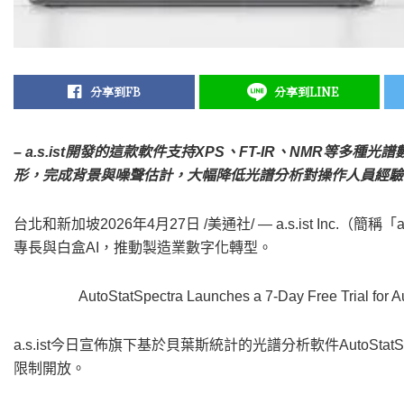
分享到FB
分享到LINE
– a.s.ist開發的這款軟件支持XPS、FT-IR、NMR等多
形，完成背景與噪聲估計，大幅降低光譜分析對操作人員經驗
台北和新加坡
2026年4月27日
/美通社/ — a.s.ist Inc.（
專長與白盒AI，推動製造業數字化轉型。
AutoStatSpectra Launches a 7-Day Free Trial for Au
a.s.ist今日宣佈旗下基於貝葉斯統計的光譜分析軟件AutoSt
限制開放。