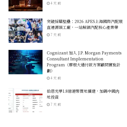
4 天 前
突破採購壁壘：2026 APES上海國際汽配展
直連源頭工廠，一站解鎖汽配核心產業帶
7 天 前
Cognizant 加入 J.P. Morgan Payments
Consultant Implementation
Program（摩根大通付款方案顧問實施計
劃）
4 天 前
伯恩光學1.8億港幣買地擴建，加碼中國内
地投資
7 天 前