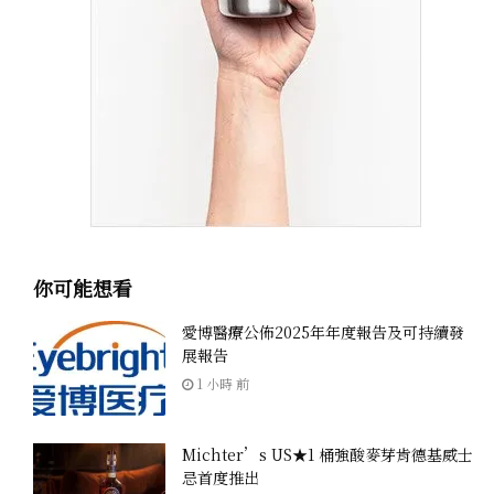
你可能想看
愛博醫療公佈2025年年度報告及可持續發
展報告
1 小時 前
Michter’s US★1 桶強酸麥芽肯德基威士
忌首度推出