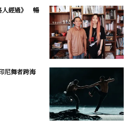
個路人經過》 暢
印尼舞者跨海