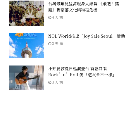
台灣最難見猛禽現身大銀幕 《飛吧！熊
鷹》揭部落文化與物種危機
4 天 前
NOL World推出「Joy Sale Seoul」活動
3 天 前
小野麗莎夏日巡演登台 首鬆口唱
Rock’n’Roll 笑「這次會不一樣」
3 天 前