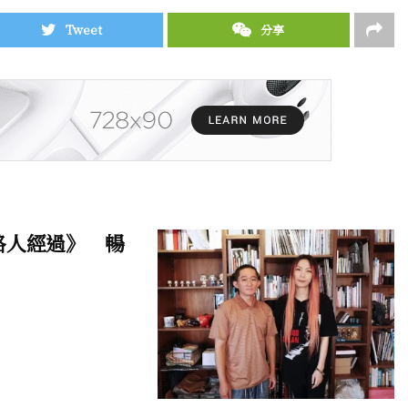
Tweet
分享
個路人經過》 暢