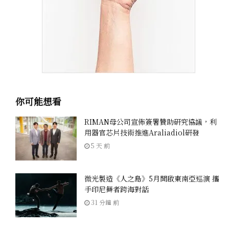
你可能想看
RIMAN母公司宣佈簽署贊助研究協議，利
用器官芯片技術推進Araliadiol研發
5 天 前
微光製造《人之島》5月開啟東南亞巡演 攜
手印尼舞者跨海對話
31 分鐘 前