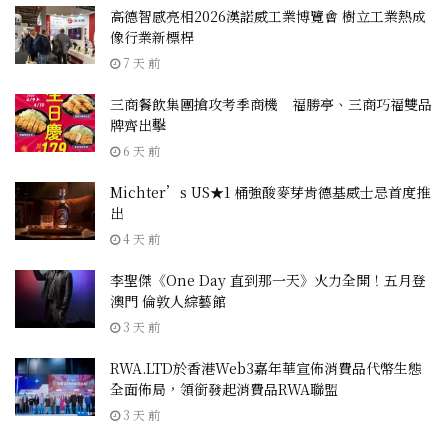
高德智感亮相2026漢諾威工業博覽會 樹立工業熱成
像行業新標桿
7 天 前
三商餐飲集團搶攻考季商機 福勝亭、三商巧福雙品
牌齊出擊
6 天 前
Michter’s US★1 桶強酸麥芽肯德基威士忌首度推
出
4 天 前
李聖傑《One Day 直到那一天》火力全開！五月登
澳門 倫敦人綜藝館
3 天 前
RWA.LTD於香港Web3嘉年華宣佈消費品代幣生態
全面佈局，領銜發起消費品RWA聯盟
3 天 前