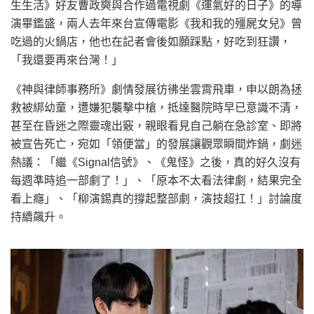
生生活》好友曹政奭與合作過電視劇《運氣好的日子》的導
演畢鑑盛，兩人去年來台宣傳電影《我和我的殭屍女兒》曾
吃過的火鍋店，他也在記者會後如願踩點，好吃到狂讚，
「我還要再來台灣！」
《神與律師事務所》劇情發展彷彿坐雲霄飛車，申以朗為拯
救被綁幼童，遭嫌犯襲擊中槍，抵達醫院時早已意識不清，
甚至在昏迷之際靈魂出竅，親眼看見自己躺在急診室、即將
被宣告死亡，宛如「領便當」的發展讓觀眾瞬間炸鍋，劇迷
熱議：「繼《Signal信號》、《鬼怪》之後，真的好久沒有
每週準時追一部劇了！」、「原本不太看法律劇，結果完全
看上癮」、「柳演錫真的撐起整部劇，演技超扛！」討論度
持續飆升。