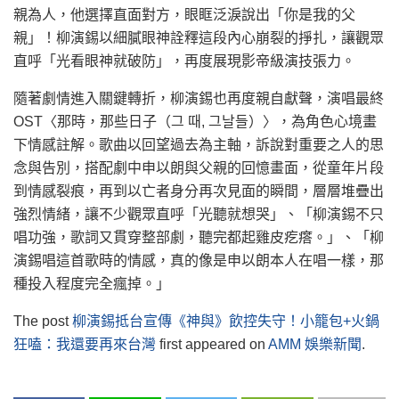
親為人，他選擇直面對方，眼眶泛淚說出「你是我的父
親」！柳演錫以細膩眼神詮釋這段內心崩裂的掙扎，讓觀眾
直呼「光看眼神就破防」，再度展現影帝級演技張力。
隨著劇情進入關鍵轉折，柳演錫也再度親自獻聲，演唱最終
OST〈那時，那些日子（그 때, 그날들）〉，為角色心境畫
下情感註解。歌曲以回望過去為主軸，訴說對重要之人的思
念與告別，搭配劇中申以朗與父親的回憶畫面，從童年片段
到情感裂痕，再到以亡者身分再次見面的瞬間，層層堆疊出
強烈情緒，讓不少觀眾直呼「光聽就想哭」、「柳演錫不只
唱功強，歌詞又貫穿整部劇，聽完都起雞皮疙瘩。」、「柳
演錫唱這首歌時的情感，真的像是申以朗本人在唱一樣，那
種投入程度完全瘋掉。」
The post
柳演錫抵台宣傳《神與》飲控失守！小籠包+火鍋
狂嗑：我還要再來台灣
first appeared on
AMM 娛樂新聞
.