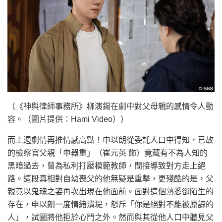
（《神與律師事務所》柳演錫在劇中對父母親的感情令人動
容。（圖片提供：Hami Video））
而上週劇情再推情感高點！申以朗從委託人口中得知，已故
的檢察官父親「申器重」（崔元英 飾）竟藏有不為人知的
黑暗過去，曾為私利打壓模範教師，間接導致對方走上絕
路。這段真相對自幼喪父的他無疑是重擊，更殘酷的是，父
親竟以鬼魂之姿再次出現在他面前。面對這個熟悉卻陌生的
存在，申以朗一度情緒潰堤，怒斥「你是絕對不能被原諒的
人」，試圖將他拒於心門之外。然而與其從他人口中聽見父