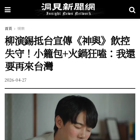
首頁
娛樂
柳演錫抵台宣傳《神與》飲控
失守！小籠包+火鍋狂嗑：我還
要再來台灣
2026-04-27