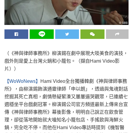
（《神與律師事務所》柳演錫在劇中展現大啖美食的演技，
戲外則是愛上台灣火鍋和小籠包。（擷自Hami Video影
片））
【WoWoNews】
Hami Video全台獨播韓劇《神與律師事務
所》，由柳演錫飾演通靈律師「申以朗」，透過與鬼魂對話
挖掘其死亡真相，劇情懸疑緊湊又屢屢逼哭觀眾，已連續七
週穩坐平台戲劇冠軍。柳演錫公司官方頻道最新上傳來台宣
傳《神與律師事務所》幕後影像，明明自己說正在飲食管
理，卻從落地開始就大嗑知名小籠包店、手搖飲與海鮮火
鍋，完全吃不停。而他在Hami Video專訪時提到《機智醫