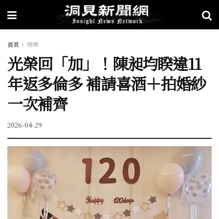
首頁
娛樂
光榮回「加」！陳昶均睽違11
年返多倫多 補請喜酒＋拍婚紗
一次補齊
2026-04-29