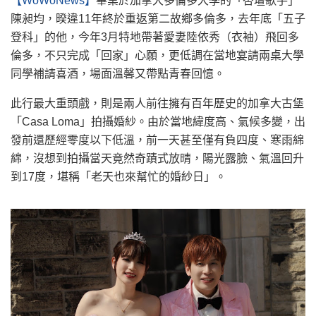
【WoWoNews】
畢業於加拿大多倫多大學的「杏壇歌手」
陳昶均，暌違11年終於重返第二故鄉多倫多，去年底「五子
登科」的他，今年3月特地帶著愛妻陸依秀（衣袖）飛回多
倫多，不只完成「回家」心願，更低調在當地宴請兩桌大學
同學補請喜酒，場面溫馨又帶點青春回憶。
此行最大重頭戲，則是兩人前往擁有百年歷史的加拿大古堡
「Casa Loma」拍攝婚紗。由於當地緯度高、氣候多變，出
發前還歷經零度以下低溫，前一天甚至僅有負四度、寒雨綿
綿，沒想到拍攝當天竟然奇蹟式放晴，陽光露臉、氣溫回升
到17度，堪稱「老天也來幫忙的婚紗日」。