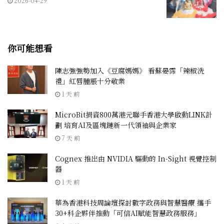
2026-04-29
你可能想看
陳志強強勢加入《豆腐媽媽》 看蘇晏霈「辣椒洗
禮」紅唇腫脹十分敬業
1 天 前
MicroBit捐資800萬港元聯手香港大學啟動LINK計
劃 培育AI及區塊鏈新一代領袖與企業家
7 天 前
Cognex 推出由 NVIDIA 驅動的 In-Sight 視覺控制
器
1 天 前
華為香港科技周論壇探討數字政務與智慧醫療 攜手
30+科企夥伴推動「可信AI賦能智慧政務服務」