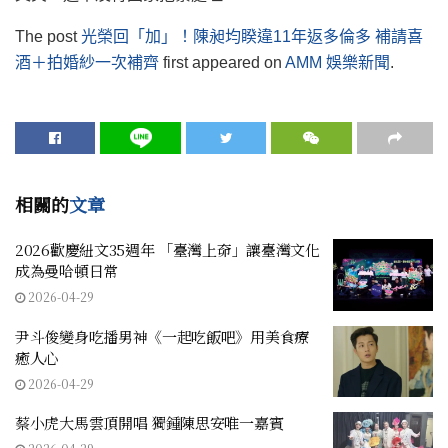
The post
光榮回「加」！陳昶均睽違11年返多倫多 補請喜
酒＋拍婚紗一次補齊
first appeared on
AMM 娛樂新聞
.
相關的
文章
2026歡慶紐文35週年 「臺灣上奅」讓臺灣文化
成為曼哈頓日常
2026-04-29
尹斗俊變身吃播男神《一起吃飯吧》用美食療
癒人心
2026-04-29
蔡小虎大馬雲頂開唱 獨鍾陳思安唯一嘉賓