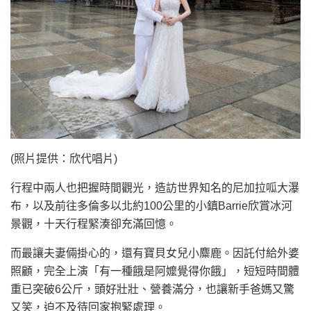
(照片提供：欣代唱片)
行程中兩人也把握時間觀光，造訪世界知名的尼加拉呱大瀑
布，以及前往多倫多以北約100公里的小鎮Barrie欣賞冰河
景觀，十天行程緊湊卻充滿回憶。
而最讓夫妻倆掛心的，還有寶貝女兒小麋鹿。因託付給外婆
照顧，完全上演「有一種餓是阿嬤覺得你餓」，短短時間體
重已突破6公斤，頭好壯壯、營養滿分，也讓新手爸媽又驚
又笑，迫不及待回家抱緊處理。