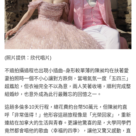
(照片提供：欣代唱片)
不過拍攝過程也出現小插曲–身形較單薄的陳昶均在扶著愛
妻拍照時一個不小心讓對方跌倒，當場氣氛一度「五四三」
超尷尬，但衣袖完全不以為意，兩人笑著收場，順利完成整
組婚紗，也意外成為此行最難忘的回憶之一。
這趟多倫多10天行程，總花費約台幣50萬元，但陳昶均直
呼「非常值得！」他形容這趟旅程像是「光榮回家」，重新
連結在加拿大的生活與青春。更讓他驚喜的是，大學同學們
竟然都會唱他的歌曲〈幸福的四季〉，讓他又驚又感動，直