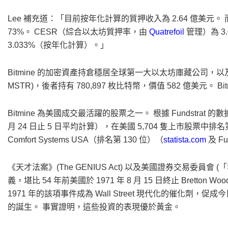
Lee 補充道：「目前按年化計算的質押收入為 2.64 億美元。 而這
73%。 CESR（綜合以太坊質押率，由
Quatrefoil
管理）為 3.
3.033%（按年化計算）。」
Bitmine 的加密資產持倉穩居全球第一大以太坊庫藏公司，以及全球第
MSTR)，後者持有 780,897 枚比特幣，價值 582 億美元。
Bitmine 為美國成交最活躍的股票之一。 根據 Fundstrat 
月 24 日止 5 日平均計算），在美國 5,704 隻上市股票中排名第 
Comfort Systems USA（排名第 130 位）（
statista.com
及 Fu
《天才法案》(The GENIUS Act) 以及美國證券交易委員會 (「SE
義，堪比 54 年前美國於 1971 年 8 月 15 日終止 Bret
1971 年的該項事件成為 Wall Street 現代化的催化劑，促成
的誕生。 事實證明，這些投資的表現優於黃金。