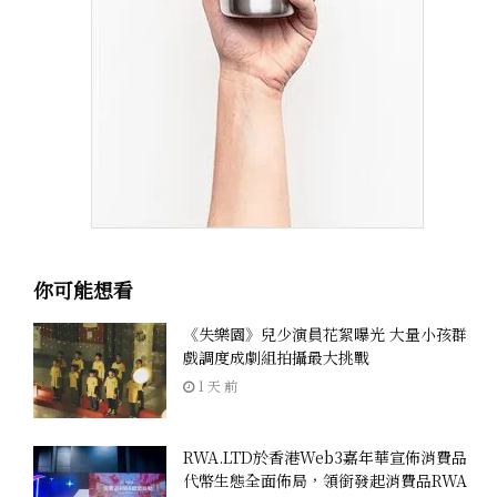
你可能想看
《失樂園》兒少演員花絮曝光 大量小孩群
戲調度成劇組拍攝最大挑戰
1 天 前
RWA.LTD於香港Web3嘉年華宣佈消費品
代幣生態全面佈局，領銜發起消費品RWA