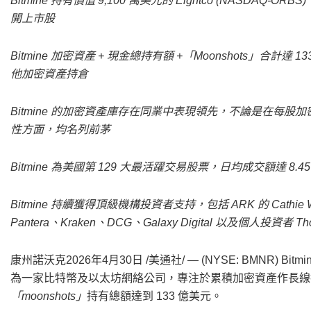
Bitmine 持有價值 9,100 萬美元的 Eightco (NASDA
開上市股
Bitmine 加密資產 + 現金總持有額 +「Moonshots」合計達
他加密資產持倉
Bitmine 的加密資產庫存在同業中表現領先，不論是在每股加密
性方面，均名列前茅
Bitmine 為美國第 129 大最活躍交易股票，日均成交額達 8.4
Bitmine 持續獲得頂級機構投資者支持，包括 ARK 的 Cathie Wood、
Pantera、Kraken、DCG、Galaxy Digital 以及個人投資者 
康州諾沃克
2026年4月30日
/美通社/ — (NYSE: BMNR) Bitmi
為一家比特幣及以太坊網絡公司，專注於累積加密資產作長線投資，
「moonshots」
持有總額達到 133 億美元。