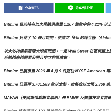
分享到FB
分享到LINE
Bitmine 目前持有以太幣總供應量 1.207 億枚中的 4.21% 以
Bitmine 只花了 10 個月時間，便達到「5% 的煉金術（Alche
以太坊持續乘著兩大順風而起，一是 Wall Street 在區塊鏈
系統越來越需要公開且中立的區塊鏈。
Bitmine 已獲准自 2026 年 4 月 9 日起從 NYSE American 轉
Bitmine 已質押 3,701,589 枚以太幣，按每枚以太幣 2,36
MAVAN（美國製造驗證者網絡）是 BMNR 及機構投資者