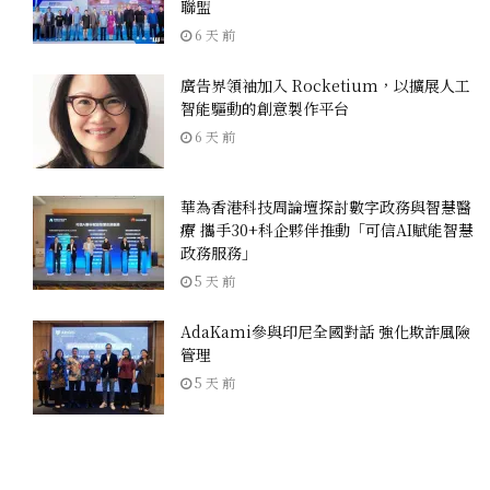
聯盟
6 天 前
廣告界領袖加入 Rocketium，以擴展人工
智能驅動的創意製作平台
6 天 前
華為香港科技周論壇探討數字政務與智慧醫
療 攜手30+科企夥伴推動「可信AI賦能智慧
政務服務」
5 天 前
AdaKami參與印尼全國對話 強化欺詐風險
管理
5 天 前