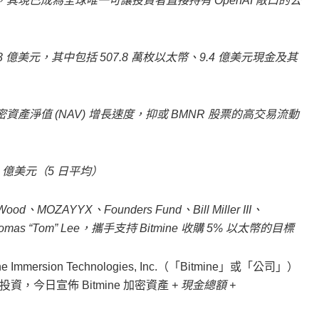
Q-ORBS)，其現已成為全球唯一可讓投資者直接持有 OpenAI 敞口的公
 133 億美元，其中包括 507.8 萬枚以太幣、9.4 億美元現金及其
資產淨值 (NAV) 增長速度，抑或 BMNR 股票的高交易流動
5 億美元（5 日平均）
MOZAYYX、Founders Fund、Bill Miller III、
Thomas “Tom” Lee，攜手支持 Bitmine 收購 5% 以太幣的目標
ne Immersion Technologies, Inc.（「Bitmine」或「公司」）
今日宣佈 Bitmine 加密資產
+ 現金總額 +