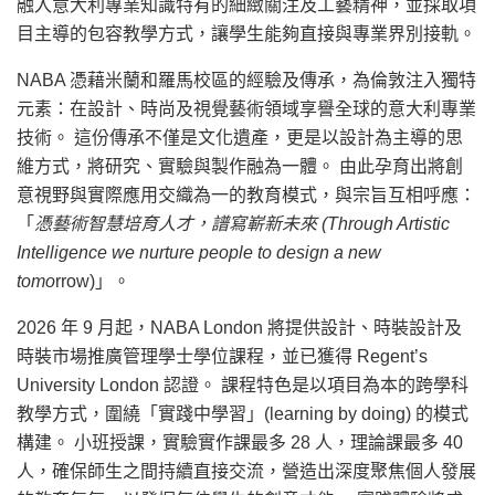
融入意大利專業知識特有的細緻關注及工藝精神，並採取項
目主導的包容教學方式，讓學生能夠直接與專業界別接軌。
NABA 憑藉米蘭和羅馬校區的經驗及傳承，為倫敦注入獨特
元素：在設計、時尚及視覺藝術領域享譽全球的意大利專業
技術。 這份傳承不僅是文化遺產，更是以設計為主導的思
維方式，將研究、實驗與製作融為一體。 由此孕育出將創
意視野與實際應用交織為一的教育模式，與宗旨互相呼應：
「
憑藝術智慧培育人才
，
譜寫嶄新未來
(Through Artistic
Intelligence we nurture people to design a new
tomo
rrow)」。
2026 年 9 月起，NABA London 將提供設計、時裝設計及
時裝市場推廣管理學士學位課程，並已獲得 Regent’s
University London 認證。 課程特色是以項目為本的跨學科
教學方式，圍繞「實踐中學習」(learning by doing) 的模式
構建。 小班授課，實驗實作課最多 28 人，理論課最多 40
人，確保師生之間持續直接交流，營造出深度聚焦個人發展