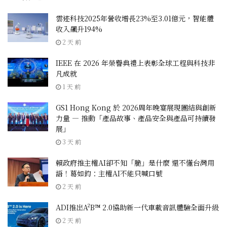
雲迹科技2025年營收增長23%至3.01億元，智能體
收入飆升194%
2 天 前
IEEE 在 2026 年榮譽典禮上表彰全球工程與科技非
凡成就
1 天 前
GS1 Hong Kong 於 2026周年晚宴展現團結與創新
力量 — 推動「產品故事、產品安全與產品可持續發
展」
3 天 前
賴政府推主權AI卻不知「脆」是什麼 還不懂台灣用
語！葛如鈞：主權AI不能只喊口號
2 天 前
ADI推出A²B™ 2.0協助新一代車載音訊體驗全面升級
2 天 前