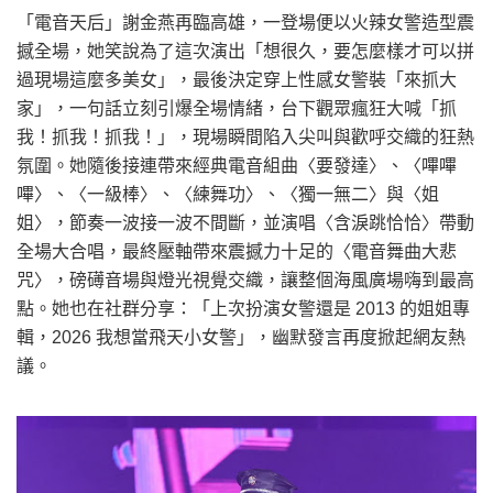
「電音天后」謝金燕再臨高雄，一登場便以火辣女警造型震
撼全場，她笑說為了這次演出「想很久，要怎麼樣才可以拼
過現場這麼多美女」，最後決定穿上性感女警裝「來抓大
家」，一句話立刻引爆全場情緒，台下觀眾瘋狂大喊「抓
我！抓我！抓我！」，現場瞬間陷入尖叫與歡呼交織的狂熱
氛圍。她隨後接連帶來經典電音組曲〈要發達〉、〈嗶嗶
嗶〉、〈一級棒〉、〈練舞功〉、〈獨一無二〉與〈姐
姐〉，節奏一波接一波不間斷，並演唱〈含淚跳恰恰〉帶動
全場大合唱，最終壓軸帶來震撼力十足的〈電音舞曲大悲
咒〉，磅礡音場與燈光視覺交織，讓整個海風廣場嗨到最高
點。她也在社群分享：「上次扮演女警還是 2013 的姐姐專
輯，2026 我想當飛天小女警」，幽默發言再度掀起網友熱
議。