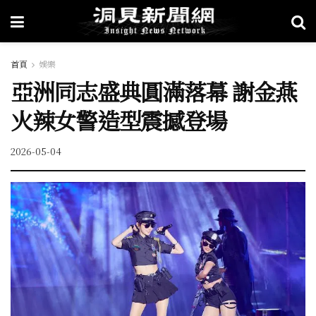
首頁
娛樂
亞洲同志盛典圓滿落幕 謝金燕
火辣女警造型震撼登場
2026-05-04