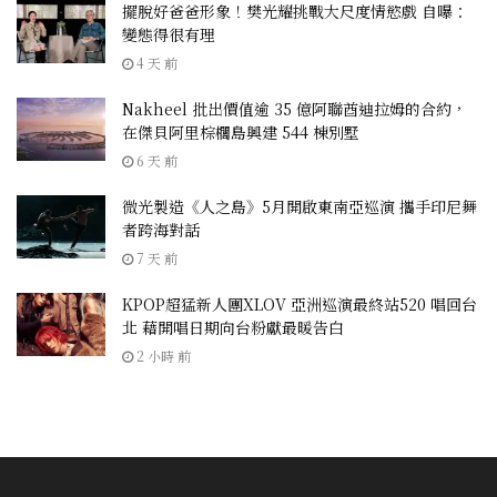
擺脫好爸爸形象！樊光耀挑戰大尺度情慾戲 自曝：
變態得很有理
4 天 前
Nakheel 批出價值逾 35 億阿聯酋迪拉姆的合約，
在傑貝阿里棕櫚島興建 544 棟別墅
6 天 前
微光製造《人之島》5月開啟東南亞巡演 攜手印尼舞
者跨海對話
7 天 前
KPOP超猛新人團XLOV 亞洲巡演最終站520 唱回台
北 藉開唱日期向台粉獻最暖告白
2 小時 前