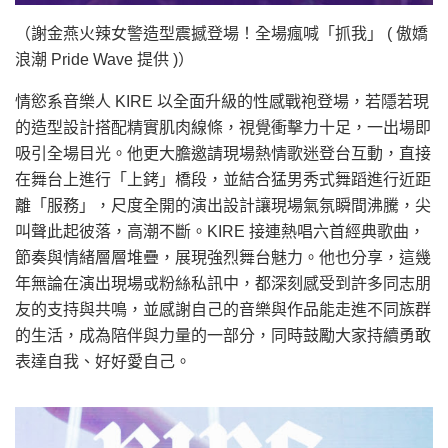
（謝金燕火辣女警造型震撼登場！全場瘋喊「抓我」 ( 傲嬌
浪潮 Pride Wave 提供 )）
情慾系音樂人 KIRE 以全面升級的性感戰袍登場，若隱若現
的造型設計搭配精實肌肉線條，視覺衝擊力十足，一出場即
吸引全場目光。他更大膽邀請現場熱情歌迷登台互動，直接
在舞台上進行「上銬」橋段，並結合猛男秀式舞蹈進行近距
離「服務」，尺度全開的演出設計讓現場氣氛瞬間沸騰，尖
叫聲此起彼落，高潮不斷。KIRE 接連熱唱六首經典歌曲，
節奏與情緒層層堆疊，展現強烈舞台魅力。他也分享，這幾
年無論在演出現場或粉絲私訊中，都深刻感受到許多同志朋
友的支持與共鳴，並感謝自己的音樂與作品能走進不同族群
的生活，成為陪伴與力量的一部分，同時鼓勵大家持續勇敢
表達自我、好好愛自己。