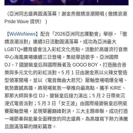
（亞洲同志盛典圓滿落幕！謝金燕傲嬌浪潮開唱 ( 傲嬌浪潮
Pride Wave 提供） )
【WoWoNews】
配合「2026亞洲同志運動會」舉辦，「傲
嬌浪潮派對」連續3日活動圓滿落幕，成功為亞洲最大
LGBTQ+體育盛會注入彩虹文化亮點。活動於高雄流行音樂
中心海風廣場連續三日登場，集結華語歌手、亞洲國際
DJ、7 國變裝皇后與國際舞者及 GOGO BOY，打造融合音
樂與多元文化的彩虹派對。5 月 1 日由謝金燕以火辣女警造
型領軍開場，並以〈電音舞曲大悲咒〉壓軸登場唱爆全場、
氣勢震撼高雄，將現場氣氛一舉推向最高點，攜手 KIRE、
那那大師與多位 DJ、變裝皇后接力演出；5 月 2 日帶來沉
浸式電音派對；5 月 3 日「女王波」由國際級變裝皇后明星
賽壓軸登場，呈現華麗巔峰對決，三大主題串聯，成功打造
一場節奏與能量全面釋放的同志盛典，為高雄寫下熱力沸騰
且圓滿落幕的精彩篇章。