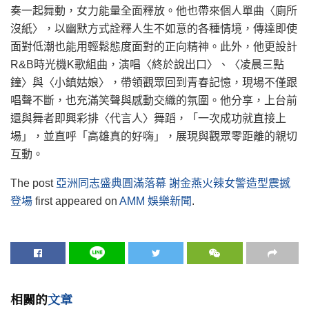
奏一起舞動，女力能量全面釋放。他也帶來個人單曲〈廁所
沒紙〉，以幽默方式詮釋人生不如意的各種情境，傳達即使
面對低潮也能用輕鬆態度面對的正向精神。此外，他更設計
R&B時光機K歌組曲，演唱〈終於說出口〉、〈凌晨三點
鐘〉與〈小鎮姑娘〉，帶領觀眾回到青春記憶，現場不僅跟
唱聲不斷，也充滿笑聲與感動交織的氛圍。他分享，上台前
還與舞者即興彩排〈代言人〉舞蹈，「一次成功就直接上
場」，並直呼「高雄真的好嗨」，展現與觀眾零距離的親切
互動。
The post
亞洲同志盛典圓滿落幕 謝金燕火辣女警造型震撼
登場
first appeared on
AMM 娛樂新聞
.
相關的
文章