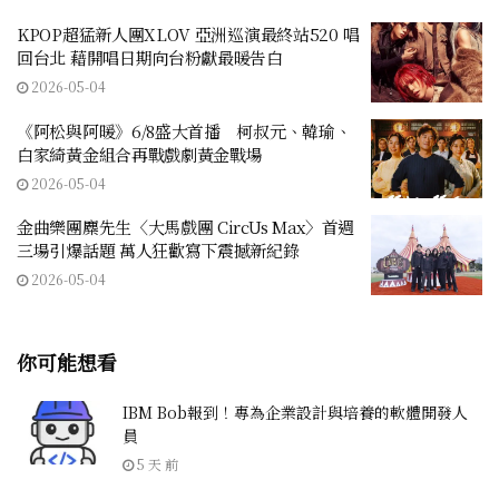
KPOP超猛新人團XLOV 亞洲巡演最終站520 唱
回台北 藉開唱日期向台粉獻最暖告白
2026-05-04
《阿松與阿暖》6/8盛大首播 柯叔元、韓瑜、
白家綺黃金組合再戰戲劇黃金戰場
2026-05-04
金曲樂團麋先生〈大馬戲團 CircUs Max〉首週
三場引爆話題 萬人狂歡寫下震撼新紀錄
2026-05-04
你可能想看
IBM Bob報到！專為企業設計與培養的軟體開發人
員
5 天 前