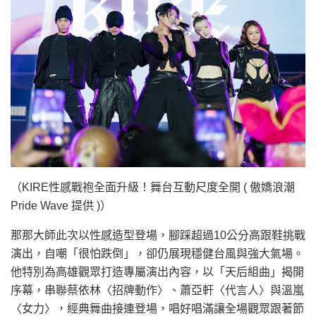
（KIRE性感戰袍全面升級！舞台互動尺度全開 ( 傲嬌浪潮
Pride Wave 提供 )）
那那大師此次以性感造型登場，腳踩超過10公分高跟鞋挑戰
演出，自嘲「很怕跌倒」，卻仍展現穩健台風與強大氣場。
他特別為高雄觀眾打造專屬演出內容，以「天后組曲」揭開
序幕，串聯蔡依林〈招牌動作〉、蕭亞軒〈代言人〉與溫嵐
〈女力〉，經典舞曲接連登場，唱好唱滿讓全場觀眾跟著節