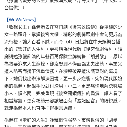
（孫儷《蠻好的人生》放飛演技成「浮誇女王」（中天娛樂
台提供））
【WoWoNews】
「收視女王」孫儷過去在宮鬥劇《後宮甄嬛傳》從單純的少
女一路躍升，掌握後宮大權，精彩的劇情跟劇中金句更成為
流行梗，讓人百看不膩，而今（4）日起將在中天娛樂台播
出的《蠻好的人生》，更被稱為現代版《後宮甄嬛傳》，該
劇講述孫儷飾演的年薪百萬保險金牌銷售「胡曼黎」，原以
為將要迎來人生巔峰，卻沒想到不僅面臨丈夫出軌，事業又
遭人陷害而揹下沉重債務，在瀕臨破產遭法院查封的窘境
下，她仍找出辦法解決困境，更一步步逆襲，宛如現代版娘
娘的孫儷，超狠手段對付渣男、小三，更是痛快地解決職場
小人、慣老闆，完美重現《後宮甄嬛傳》的霸氣，讓人看了
相當解氣，更有粉絲形容該場面有「熹妃回宮」的既視感，
就連孫儷本人也直呼拍得相當過癮。
孫儷在《蠻好的人生》詮釋個性強勢、市儈世俗的「胡曼