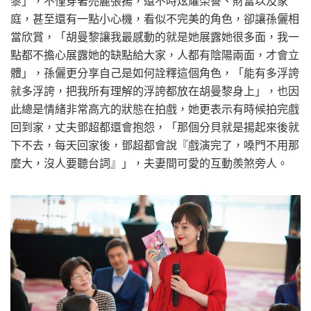
黎」，不僅穿著亮麗張揚，還不時炫耀榮譽、財富以及家
庭，甚至還有一點小心機，看似不完美的角色，卻讓孫儷相
當欣賞，「胡曼黎讓我最感動的就是她展露她很多面，我一
點都不擔心展露她的缺點給大家，人都有陰陽兩面，才會立
體」，孫儷更分享自己是如何詮釋這個角色，「能有多浮誇
就多浮誇，把我所有理解的浮誇都放在胡曼黎身上」，也因
此總是情緒非常高亢的狀態在拍戲，她更表示有時候拍完戲
回到家，丈夫鄧超都還會抱怨，「那個分貝就是揚起來後就
下不去，每天回家後，鄧超都會說『戲演完了，嗓門不用那
麼大，沒人要聽台詞』」，夫妻間可愛的互動羨煞旁人。