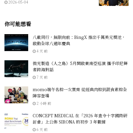
2026-05-04
你可能想看
八載同行，無限向前：BingX 推出千萬美元獎池，
啟動全球八週年慶典
4 天 前
微光製造《人之島》5月開啟東南亞巡演 攜手印尼舞
者跨海對話
7 天 前
momo端午名粽一次買齊 從經典肉粽到蔬食素粽全
陣容登場
2 小時 前
CONCEPT MEDICAL 在「2026 年查令十字國際研
討會」上公佈 SIRONA 的初步 3 年數據
6 天 前