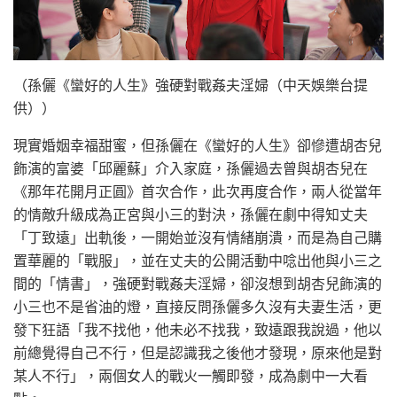
（孫儷《蠻好的人生》強硬對戰姦夫淫婦（中天娛樂台提
供））
現實婚姻幸福甜蜜，但孫儷在《蠻好的人生》卻慘遭胡杏兒
飾演的富婆「邱麗蘇」介入家庭，孫儷過去曾與胡杏兒在
《那年花開月正圓》首次合作，此次再度合作，兩人從當年
的情敵升級成為正宮與小三的對決，孫儷在劇中得知丈夫
「丁致遠」出軌後，一開始並沒有情緒崩潰，而是為自己購
置華麗的「戰服」，並在丈夫的公開活動中唸出他與小三之
間的「情書」，強硬對戰姦夫淫婦，卻沒想到胡杏兒飾演的
小三也不是省油的燈，直接反問孫儷多久沒有夫妻生活，更
發下狂語「我不找他，他未必不找我，致遠跟我說過，他以
前總覺得自己不行，但是認識我之後他才發現，原來他是對
某人不行」，兩個女人的戰火一觸即發，成為劇中一大看