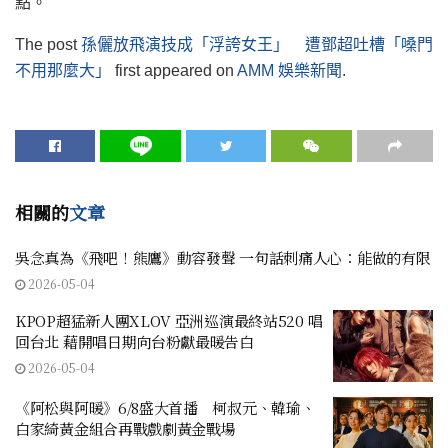
點。
The post
孫儷放飛演技成「浮誇女王」 遭鄧超吐槽「嗓門
不用那麼大」
first appeared on
AMM 娛樂新聞
.
相關的
文章
吳念真為《飛吧！熊鷹》動容發聲 一句話刺痛人心：能做的有限
2026-05-04
KPOP超猛新人團XLOV 亞洲巡演最終站520 唱
回台北 藉開唱日期向台粉獻最暖告白
2026-05-04
《阿松與阿暖》6/8盛大首播 柯叔元、韓瑜、
白家綺黃金組合再戰戲劇黃金戰場