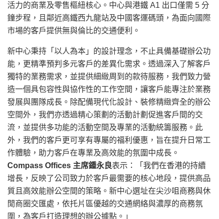
活力的商業及零售樞紐核心。中心與港鐵 A1 出口僅需 5 分
鐘步程，且鄰近高鐵西九龍站及中國客運碼頭，為面向國際
市場的客戶提供無與倫比的交通便利。
新中心秉持「以人為本」的設計理念，不止具備基礎辦公功
能，更精準預判多元客戶的差異化需求。透過深入了解客戶
獨特的業務需求，並提供細緻周到的款待服務，我們致力營
造一個具包容性與協作性的工作空間，讓客戶能專注於業務
發展與團隊成長。除配備現代化設計、裝修精緻齊全的辦公
空間外，我們亦透過精心策劃的活動計劃促進客戶間的交
流，並提供多功能的活動空間及專業的活動統籌服務。此
外，我們的客戶更可享有專屬的福利優惠，旨在提升日常工
作體驗，助力客戶在專業及高效能的氛圍中成長。
Compass Offices
主席鍾永良
表示：「我們在香港的持續
增長，反映了公司致力於客戶最需要的核心地段，提供高品
質且高效能辦公空間的策略。新中心選址在尖沙咀商務與休
閒商圈交匯處，依托片區優越的交通網絡與濃厚的商務氛
圍，為客戶打造理想的辦公據點。」