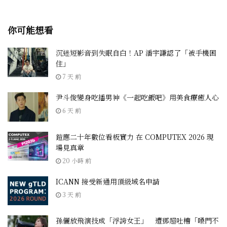
你可能想看
沉迷短影音到失眠自白！AP 潘宇謙認了「被手機困
住」
7 天 前
尹斗俊變身吃播男神《一起吃飯吧》用美食療癒人心
6 天 前
鎧應二十年數位看板實力 在 COMPUTEX 2026 現
場見真章
20 小時 前
ICANN 接受新通用頂級域名申請
3 天 前
孫儷放飛演技成「浮誇女王」 遭鄧超吐槽「嗓門不