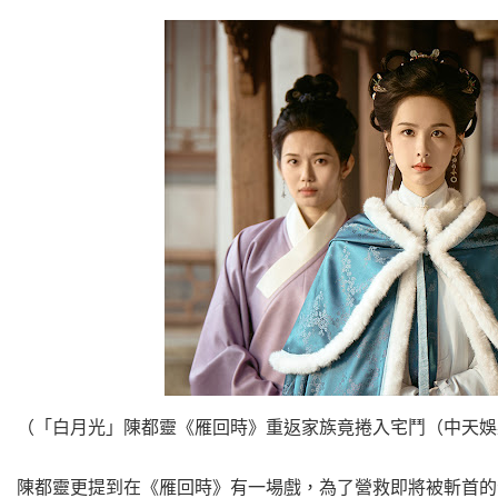
（「白月光」陳都靈《雁回時》重返家族竟捲入宅鬥（中天娛
陳都靈更提到在《雁回時》有一場戲，為了營救即將被斬首的