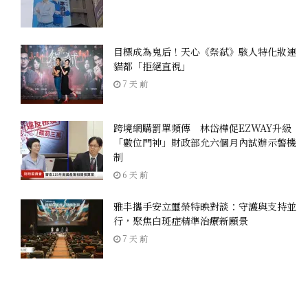
目標成為鬼后！天心《祭弒》駭人特化妝連
貓都「拒絕直視」
7 天 前
跨境網購罰單頻傳 林岱樺促EZWAY升級
「數位門神」財政部允六個月內試辦示警機
制
6 天 前
雅丰攜手安立璽榮特映對談：守護與支持並
行，聚焦白斑症精準治療新願景
7 天 前