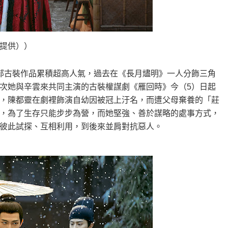
提供））
部古裝作品累積超高人氣，過去在《長月燼明》一人分飾三角
次她與辛雲來共同主演的古裝權謀劇《雁回時》今（5）日起
，陳都靈在劇裡飾演自幼因被冠上汙名，而遭父母棄養的「莊
，為了生存只能步步為營，而她堅強、善於謀略的處事方式，
彼此試探、互相利用，到後來並肩對抗惡人。