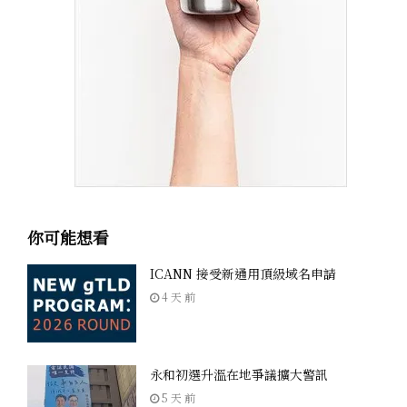
你可能想看
ICANN 接受新通用頂級域名申請
4 天 前
永和初選升溫在地爭議擴大警訊
5 天 前