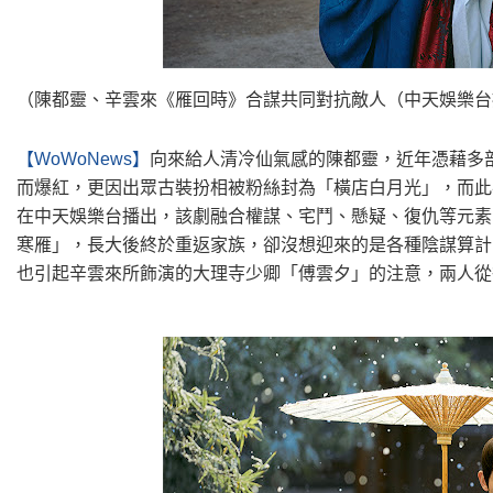
（陳都靈、辛雲來《雁回時》合謀共同對抗敵人（中天娛樂台
【WoWoNews】
向來給人清冷仙氣感的陳都靈，近年憑藉多
而爆紅，更因出眾古裝扮相被粉絲封為「橫店白月光」，而此
在中天娛樂台播出，該劇融合權謀、宅鬥、懸疑、復仇等元素
寒雁」，長大後終於重返家族，卻沒想迎來的是各種陰謀算計
也引起辛雲來所飾演的大理寺少卿「傅雲夕」的注意，兩人從