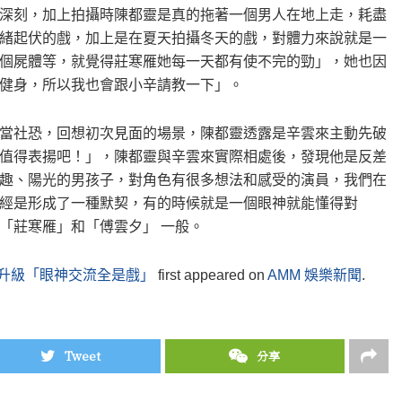
深刻，加上拍攝時陳都靈是真的拖著一個男人在地上走，耗盡
緒起伏的戲，加上是在夏天拍攝冬天的戲，對體力來說就是一
個屍體等，就覺得莊寒雁她每一天都有使不完的勁」，她也因
健身，所以我也會跟小辛請教一下」。
當社恐，回想初次見面的場景，陳都靈透露是辛雲來主動先破
值得表揚吧！」，陳都靈與辛雲來實際相處後，發現他是反差
趣、陽光的男孩子，對角色有很多想法和感受的演員，我們在
經是形成了一種默契，有的時候就是一個眼神就能懂得對
「莊寒雁」和「傅雲夕」 一般。
契升級「眼神交流全是戲」
first appeared on
AMM 娛樂新聞
.
Tweet
分享