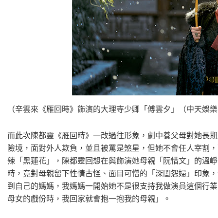
（辛雲來《雁回時》飾演的大理寺少卿「傅雲夕」（中天娛樂
而此次陳都靈《雁回時》一改過往形象，劇中養父母對她長期
險境，面對外人欺負，並且被罵是煞星，但她不會任人宰割，
辣「黑蓮花」，陳都靈回想在與飾演她母親「阮惜文」的溫崢
時，竟對母親留下性情古怪、面目可憎的「深閨怨婦」印象，
到自己的媽媽，我媽媽一開始她不是很支持我做演員這個行業
母女的戲份時，我回家就會抱一抱我的母親」。