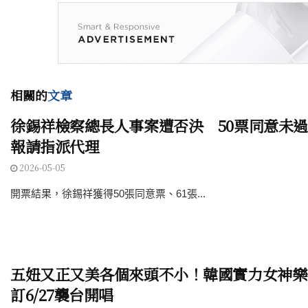
相關的
文章
徐錫祥檢察總長人事案遭否決 50票同意未
報請指派代理
2026-05-05
開票結果，徐錫祥獲得50張同意票、61張...
五妞又正又美各個來頭不小！韓國實力女神樂團
訂6/27襲台開唱