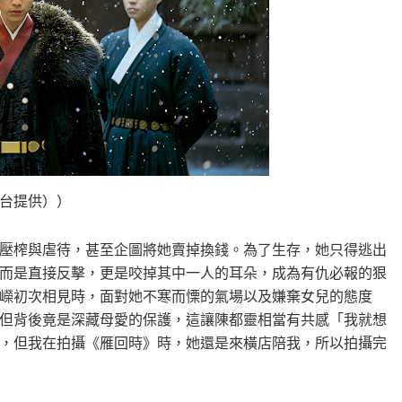
台提供））
壓榨與虐待，甚至企圖將她賣掉換錢。為了生存，她只得逃出
而是直接反擊，更是咬掉其中一人的耳朵，成為有仇必報的狠
嶸初次相見時，面對她不寒而慄的氣場以及嫌棄女兒的態度
但背後竟是深藏母愛的保護，這讓陳都靈相當有共感「我就想
，但我在拍攝《雁回時》時，她還是來橫店陪我，所以拍攝完