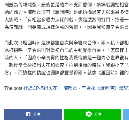
聞鼓為母親喊冤，最後更是體力不支而昏倒，這場戲讓她相當
她的體力。陳都靈形容《雁回時》是她拍攝過有史以來最多情
大挑戰，「有相當多體力消耗的戲，像是激烈的打鬥、拖著一
為這部戲，開始養成規律運動的習慣，「因為我知道辛雲來會
而此次《雁回時》是陳都靈首次與辛雲來合作，兩人私下都相
冰打招呼，辛雲來則對當初自己的主動覺得自豪，「怎麼樣！
萌的人，「因為小辛真實的性格我覺得他是一個內心世界很有
一起經常會碰撞出火花和靈感，拍到後面的時候，我跟小辛已
方」，而這樣的情誼也讓陳都靈覺得兩人就像《雁回時》裡的
The post
社恐CP擦出火花！ 陳都靈、辛雲來《雁回時》默
分享
分享