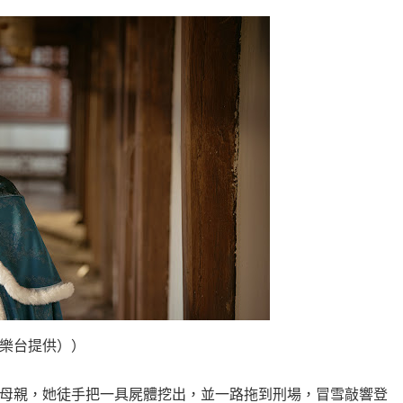
樂台提供））
母親，她徒手把一具屍體挖出，並一路拖到刑場，冒雪敲響登