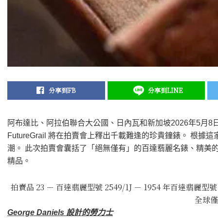
分享到FB
分享到LINE
阿布達比、阿拉伯聯合大公國、日內瓦和新加坡
2026年5月8
FutureGrail 將在拍賣會上釋出千載難逢的珍貴鐘錶。
潮。 此次拍賣會囊括了「絕無僅有」的百達翡麗名錶、精美
精品。
拍賣品 23 － 百達翡麗型號 2549/1J － 1954 年百達翡
全球僅
George Daniels 設計的勞力士