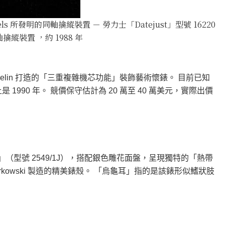
iels 所發明的同軸擒縱裝置 － 勞力士「Datejust」型號 16220
同軸擒縱裝置 ，約 1988 年
übelin 打造的「三重複雜機芯功能」裝飾藝術懷錶。 目前已知
1990 年。 競價保守估計為 20 萬至 40 萬美元，實際出價
」（型號 2549/1J），搭配銀色雕花面盤，呈現獨特的「熱帶
kowski 製造的精美錶殼。 「烏龜耳」指的是該錶形似鰭狀肢