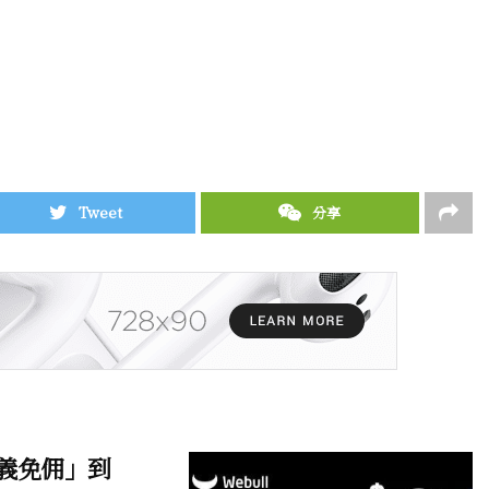
Tweet
分享
名義免佣」到