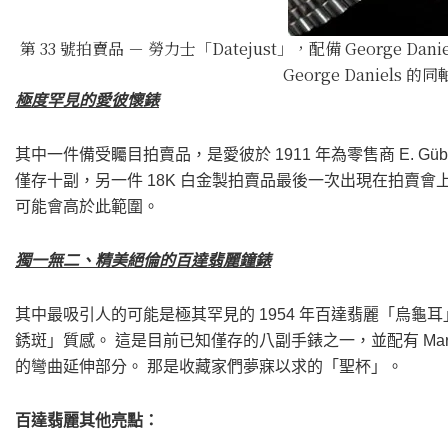
第 33 號拍賣品 － 勞力士「Datejust」，配備 George Dan
George Daniels 的
極度罕見的愛彼懷錶
其中一件備受矚目拍賣品，是愛彼於 1911 年為零售商 E. G
僅存十副，另一件 18K 白金製拍賣品最後一次出現在拍賣會上是 
可能會高於此範圍。
獨一無二、精美絕倫的百達翡麗鐘錶
其中最吸引人的可能是極其罕見的 1954 年百達翡麗「烏龜耳
銹斑」質感。 這是目前已知僅存的八副手錶之一，並配有 Mar
的彎曲延伸部分。 那是收藏家們夢寐以求的「聖杯」。
百達翡麗其他亮點：