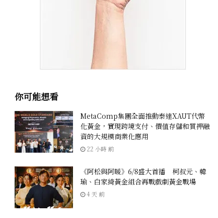
你可能想看
MetaComp集團全面推動泰達XAUT代幣
化黃金，實現跨境支付、價值存儲和質押融
資的大規模商業化應用
22 小時 前
《阿松與阿暖》6/8盛大首播 柯叔元、韓
瑜、白家綺黃金組合再戰戲劇黃金戰場
4 天 前