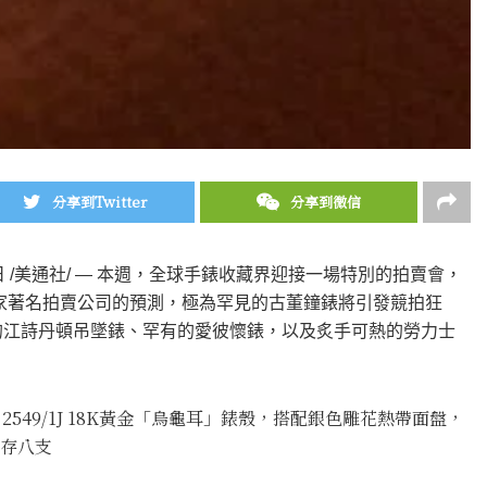
分享到Twitter
分享到微信
日
/美通社/ — 本週，全球手錶收藏界迎接一場特別的拍賣會，
 根據這家著名拍賣公司的預測，極為罕見的古董鐘錶將引發競拍狂
的江詩丹頓吊墜錶、罕有的愛彼懷錶，以及炙手可熱的勞力士
麗型號 2549/1J 18K黃金「烏龜耳」錶殼，搭配銀色雕花熱帶面盤，
存八支