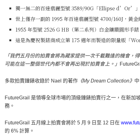
獨一無二的百達翡麗型號 3589/90G「Ellipse d’Or’
世上僅存一副的 1995 年百達翡麗型號 4700/160
1955 年型號 2526 G HB（第二系列）白金鑲鑽圓
這是為慶祝製錶商成立第 175 週年而製造的限量版「World T
「我們五月份的拍賣會將為藏家提供一次千載難逢的機會，得
可能在這一整個世代內都不會再出現於拍賣會上。」
FutureG
多款拍賣鐘錶收錄於 Nael 的著作
《My Dream Collection》
中
FutureGrail 是領導全球市場的頂級鐘錶拍賣行之一，
務。
FutureGrail 五月線上拍賣會將於 5 月 9 日至 12 日在
www.futu
的 6% 計算。