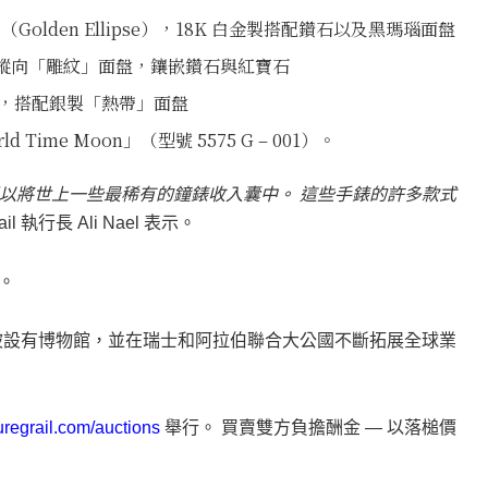
」（Golden Ellipse），18K 白金製搭配鑽石以及黑瑪瑙面盤
J，黃金縱向「雕紋」面盤，鑲嵌鑽石與紅寶石
形手錶，搭配銀製「熱帶」面盤
ime Moon」（型號 5575 G – 001）。
以將世上一些最稀有的鐘錶收入囊中。 這些手錶的許多款式
rail 執行長 Ali Nael 表示。
。
在新加坡設有博物館，並在瑞士和阿拉伯聯合大公國不斷拓展全球業
regrail.com/auctions
舉行。 買賣雙方負擔酬金 — 以落槌價