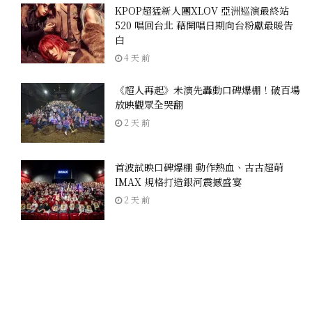
KPOP超猛新人團XLOV 亞洲巡演最終站
520 唱回台北 藉開唱日期向台粉獻最暖告
白
4 天 前
《超人再起》未演先轟動口碑爆棚！破百場
放映觀眾全哭翻
2 天 前
首波試映口碑爆棚 動作熱血、古古超萌
IMAX 規格打造銀河震撼盛宴
2 天 前